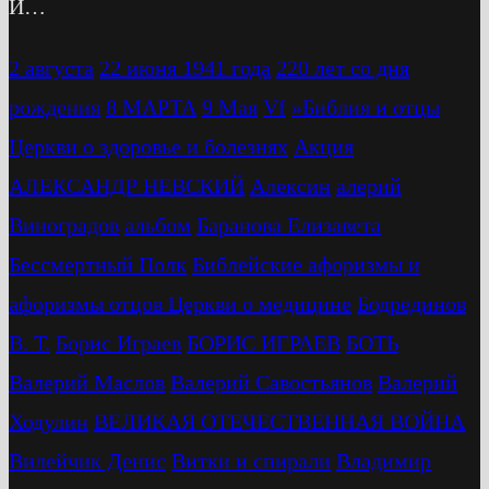
И…
2 августа
22 июня 1941 года
220 лет со дня
рождения
8 МАРТА
9 Мая
Vf
»Библия и отцы
Церкви о здоровье и болезнях
Акция
АЛЕКСАНДР НЕВСКИЙ
Алексин
алерий
Виноградов
альбом
Баранова Елизавета
Бессмертный Полк
Библейские афоризмы и
афоризмы отцов Церкви о медицине
Бодрединов
В. Т.
Бориc Играев
БОРИС ИГРАЕВ
БОТЬ
Валерий Маслов
Валерий Савостьянов
Валерий
Ходулин
ВЕЛИКАЯ ОТЕЧЕСТВЕННАЯ ВОЙНА
Вилейчик Денис
Витки и спирали
Владимир