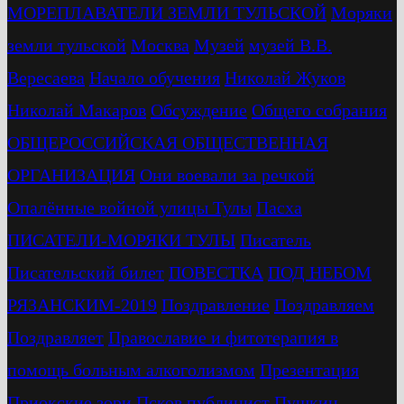
МОРЕПЛАВАТЕЛИ ЗЕМЛИ ТУЛЬСКОЙ
Моряки
земли тульской
Москва
Музей
музей В.В.
Вересаева
Начало обучения
Николай Жуков
Николай Макаров
Обсуждение
Общего собрания
ОБЩЕРОССИЙСКАЯ ОБЩЕСТВЕННАЯ
ОРГАНИЗАЦИЯ
Они воевали за речкой
Опалённые войной улицы Тулы
Пасха
ПИСАТЕЛИ-МОРЯКИ ТУЛЫ
Писатель
Писательский билет
ПОВЕСТКА
ПОД НЕБОМ
РЯЗАНСКИМ-2019
Поздравление
Поздравляем
Поздравляет
Православие и фитотерапия в
помощь больным алкоголизмом
Презентация
Приокские зори
Псков
публицист
Пушкин