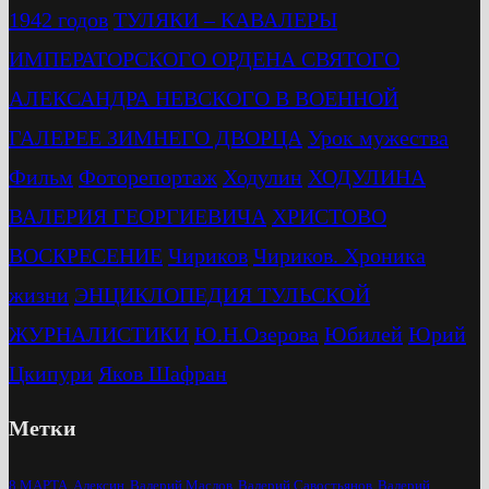
1942 годов
ТУЛЯКИ – КАВАЛЕРЫ
ИМПЕРАТОРСКОГО ОРДЕНА СВЯТОГО
АЛЕКСАНДРА НЕВСКОГО В ВОЕННОЙ
ГАЛЕРЕЕ ЗИМНЕГО ДВОРЦА
Урок мужества
Фильм
Фоторепортаж
Ходулин
ХОДУЛИНА
ВАЛЕРИЯ ГЕОРГИЕВИЧА
ХРИСТОВО
ВОСКРЕСЕНИЕ
Чириков
Чириков. Хроника
жизни
ЭНЦИКЛОПЕДИЯ ТУЛЬСКОЙ
ЖУРНАЛИСТИКИ
Ю.Н.Озерова
Юбилей
Юрий
Цкипури
Яков Шафран
Метки
8 МАРТА
Алексин
Валерий Маслов
Валерий Савостьянов
Валерий