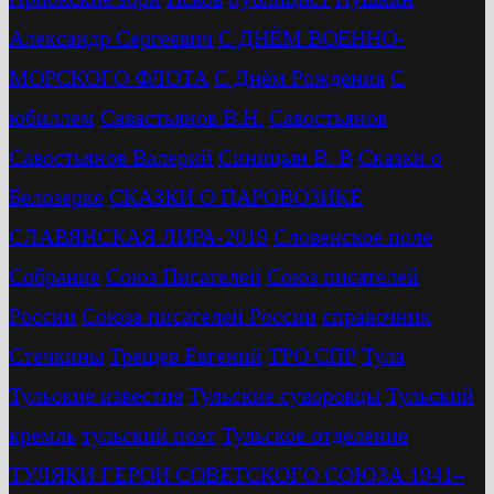
Александр Сергеевич
С ДНЁМ ВОЕННО-
МОРСКОГО ФЛОТА
С Днём Рождения
С
юбиллем
Савастьянов В.Н.
Савостьянов
Савостьянов Валерий
Синицын В. В
Сказки о
Белозерке
СКАЗКИ О ПАРОВОЗИКЕ
СЛАВЯНСКАЯ ЛИРА-2019
Словенское поле
Собрание
Союз Писателей
Союз писателей
России
Союза писателей России
справочник
Стечкины
Трещев Евгений
ТРО СПР
Тула
Тульские известия
Тульские суворовцы
Тульский
кремль
тульский поэт
Тульское отделение
ТУЛЯКИ ГЕРОИ СОВЕТСКОГО СОЮЗА 1941–