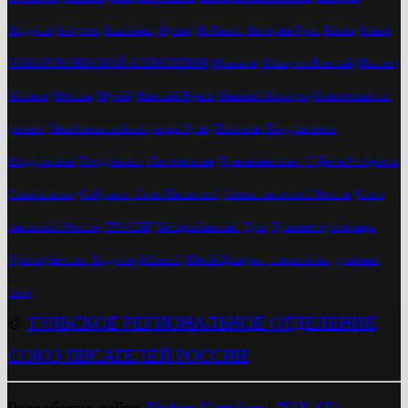
Ходулин
Встреча
Выставка
Жуков
Из Книги
История Тулы
Книга
Книги
МАКАРОВ НИКОЛАЙ АЛЕКСЕЕВИЧ
Макаров
Макаров Николай
Маслов
Митинг
Москва
Музей
Николай Жуков
Николай Макаров
Они воевали за
речкой
Опалённые войной улицы Тулы
Писатель
Поздравление
Поздравляем
Поздравляет
Презентация
Приокские зори
С Днём Рождения
Савостьянов
Собрание
Союз Писателей
Союза писателей России
Союз
писателей России
ТРО СПР
Трещев Евгений
Тула
Тульские суворовцы
Урок мужества
Ходулин
Юбилей
Юрий Цкипури
справочник
тульский
поэт
©
ТУЛЬСКОЕ РЕГИОНАЛЬНОЕ ОТДЕЛЕНИЕ
СОЮЗ ПИСАТЕЛЕЙ РОССИИ
Разработка сайта
Vadim Kazakov
|
B2X.SU