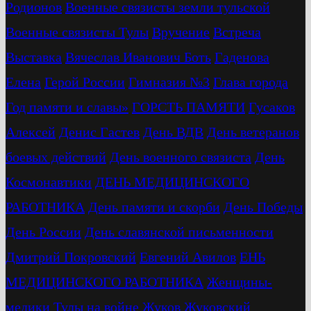
Родионов
Военные связисты земли тульской
Военные связисты Тулы
Вручение
Встреча
Выставка
Вячеслав Иванович Боть
Гаденова
Елена
Герой России
Гимназия №3
Глава города
Год памяти и славы»
ГОРСТЬ ПАМЯТИ
Гусаков
Алексей
Денис Гастев
День ВДВ
День ветеранов
боевых действий
День военного связиста
День
Космонавтики
ДЕНЬ МЕДИЦИНСКОГО
РАБОТНИКА
День памяти и скорби
День Победы
День России
День славянской письменности
Дмитрий Покровский
Евгений Авилов
ЕНЬ
МЕДИЦИНСКОГО РАБОТНИКА
Женщины-
медики Тулы на войне
Жуков
Жуковский