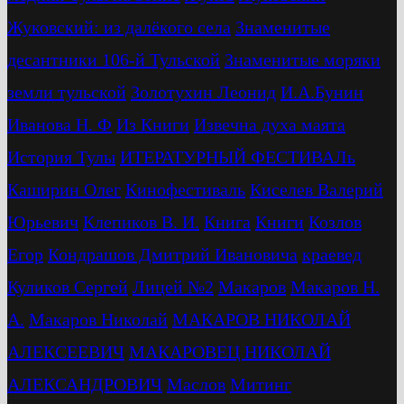
Жуковский: из далёкого села
Знаменитые
десантники 106-й Тульской
Знаменитые моряки
земли тульской
Золотухин Леонид
И.А.Бунин
Иванова Н. Ф
Из Книги
Извечна духа маята
История Тулы
ИТЕРАТУРНЫЙ ФЕСТИВАЛь
Каширин Олег
Кинофестиваль
Киселев Валерий
Юрьевич
Клепиков В. И.
Книга
Книги
Козлов
Егор
Кондрашов Дмитрий Ивановича
краевед
Куликов Сергей
Лицей №2
Макаров
Макаров Н.
А.
Макаров Николай
МАКАРОВ НИКОЛАЙ
АЛЕКСЕЕВИЧ
МАКАРОВЕЦ НИКОЛАЙ
АЛЕКСАНДРОВИЧ
Маслов
Митинг