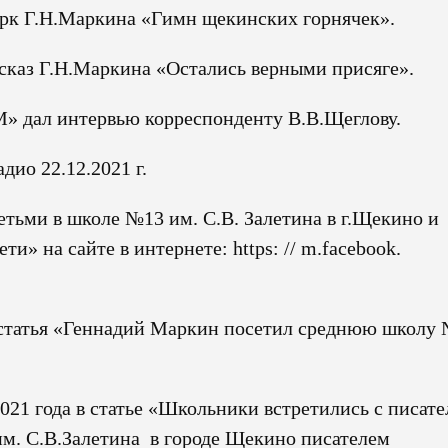
ерк Г.Н.Маркина «Гимн щекинских горнячек».
ассказ Г.Н.Маркина «Остались верными присяге».
FM» дал интервью корреспонденту В.В.Щеглову.
дио 22.12.2021 г.
етьми в школе №13 им. С.В. Залетина в г.Щекино и
и» на сайте в интернете: https: // m.facebook.
а статья «Геннадий Маркин посетил среднюю школу
021 года в статье «Школьники встретились с писат
м. С.В.Залетина в городе Щекино писателем