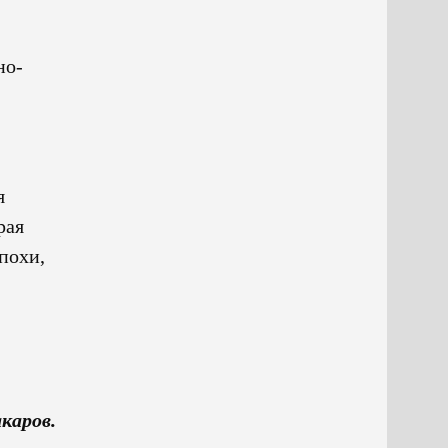
но-
я
рая
похи,
каров.