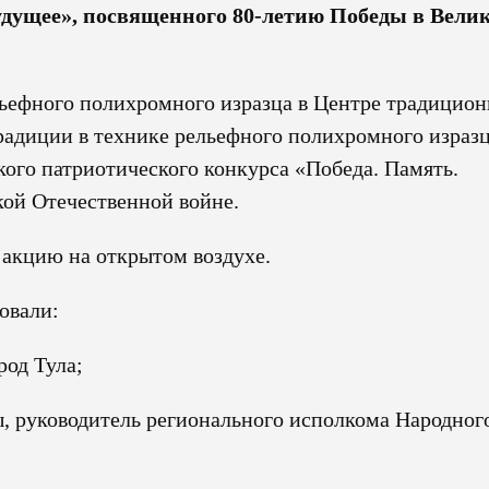
удущее», посвященного 80-летию Победы в Вели
ьефного полихромного изразца в Центре традицио
радиции в технике рельефного полихромного изразц
кого патриотического конкурса «Победа. Память.
ой Отечественной войне.
акцию на открытом воздухе.
овали:
род Тула;
ы, руководитель регионального исполкома Народног