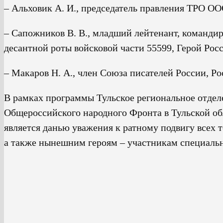
– Альховик А. И., председатель правления ТРО О
– Сапожников В. В., младший лейтенант, команди
десантной роты войсковой части 55599, Герой Рос
– Макаров Н. А., член Союза писателей России, Р
В рамках программы Тульское региональное отде
Общероссийского народного Фронта в Тульской обл
является данью уважения к ратному подвигу всех т
а также нынешним героям – участникам специаль