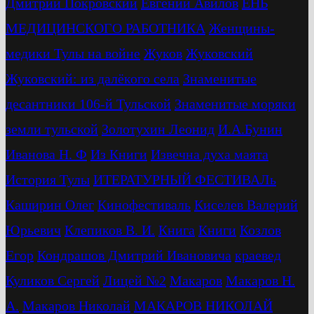
Дмитрий Покровский
Евгений Авилов
ЕНЬ
МЕДИЦИНСКОГО РАБОТНИКА
Женщины-
медики Тулы на войне
Жуков
Жуковский
Жуковский: из далёкого села
Знаменитые
десантники 106-й Тульской
Знаменитые моряки
земли тульской
Золотухин Леонид
И.А.Бунин
Иванова Н. Ф
Из Книги
Извечна духа маята
История Тулы
ИТЕРАТУРНЫЙ ФЕСТИВАЛь
Каширин Олег
Кинофестиваль
Киселев Валерий
Юрьевич
Клепиков В. И.
Книга
Книги
Козлов
Егор
Кондрашов Дмитрий Ивановича
краевед
Куликов Сергей
Лицей №2
Макаров
Макаров Н.
А.
Макаров Николай
МАКАРОВ НИКОЛАЙ