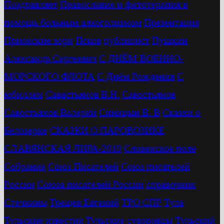
Поздравляет
Православие и фитотерапия в
помощь больным алкоголизмом
Презентация
Приокские зори
Псков
публицист
Пушкин
Александр Сергеевич
С ДНЁМ ВОЕННО-
МОРСКОГО ФЛОТА
С Днём Рождения
С
юбиллем
Савастьянов В.Н.
Савостьянов
Савостьянов Валерий
Синицын В. В
Сказки о
Белозерке
СКАЗКИ О ПАРОВОЗИКЕ
СЛАВЯНСКАЯ ЛИРА-2019
Словенское поле
Собрание
Союз Писателей
Союз писателей
России
Союза писателей России
справочник
Стечкины
Трещев Евгений
ТРО СПР
Тула
Тульские известия
Тульские суворовцы
Тульский