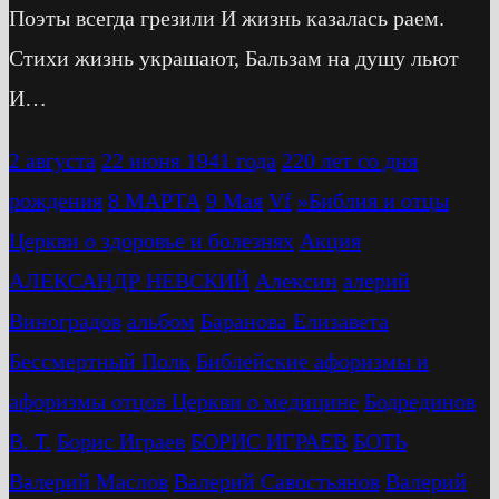
Поэты всегда грезили И жизнь казалась раем.
Стихи жизнь украшают, Бальзам на душу льют
И…
2 августа
22 июня 1941 года
220 лет со дня
рождения
8 МАРТА
9 Мая
Vf
»Библия и отцы
Церкви о здоровье и болезнях
Акция
АЛЕКСАНДР НЕВСКИЙ
Алексин
алерий
Виноградов
альбом
Баранова Елизавета
Бессмертный Полк
Библейские афоризмы и
афоризмы отцов Церкви о медицине
Бодрединов
В. Т.
Бориc Играев
БОРИС ИГРАЕВ
БОТЬ
Валерий Маслов
Валерий Савостьянов
Валерий