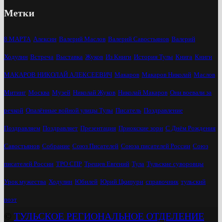
Метки
8 МАРТА
Алексин
Валерий Маслов
Валерий Савостьянов
Валерий
Ходулин
Встреча
Выставка
Жуков
Из Книги
История Тулы
Книга
Книги
МАКАРОВ НИКОЛАЙ АЛЕКСЕЕВИЧ
Макаров
Макаров Николай
Маслов
Митинг
Москва
Музей
Николай Жуков
Николай Макаров
Они воевали за
речкой
Опалённые войной улицы Тулы
Писатель
Поздравление
Поздравляем
Поздравляет
Презентация
Приокские зори
С Днём Рождения
Савостьянов
Собрание
Союз Писателей
Союза писателей России
Союз
писателей России
ТРО СПР
Трещев Евгений
Тула
Тульские суворовцы
Урок мужества
Ходулин
Юбилей
Юрий Цкипури
справочник
тульский
поэт
©
ТУЛЬСКОЕ РЕГИОНАЛЬНОЕ ОТДЕЛЕНИЕ