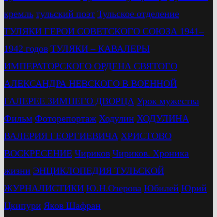
кремль
тульский поэт
Тульское отделение
ТУЛЯКИ ГЕРОИ СОВЕТСКОГО СОЮЗА 1941–
1942 годов
ТУЛЯКИ – КАВАЛЕРЫ
ИМПЕРАТОРСКОГО ОРДЕНА СВЯТОГО
АЛЕКСАНДРА НЕВСКОГО В ВОЕННОЙ
ГАЛЕРЕЕ ЗИМНЕГО ДВОРЦА
Урок мужества
Фильм
Фоторепортаж
Ходулин
ХОДУЛИНА
ВАЛЕРИЯ ГЕОРГИЕВИЧА
ХРИСТОВО
ВОСКРЕСЕНИЕ
Чириков
Чириков. Хроника
жизни
ЭНЦИКЛОПЕДИЯ ТУЛЬСКОЙ
ЖУРНАЛИСТИКИ
Ю.Н.Озерова
Юбилей
Юрий
Цкипури
Яков Шафран