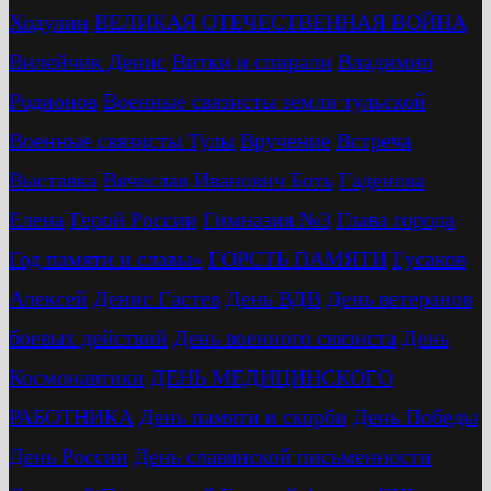
Ходулин
ВЕЛИКАЯ ОТЕЧЕСТВЕННАЯ ВОЙНА
Вилейчик Денис
Витки и спирали
Владимир
Родионов
Военные связисты земли тульской
Военные связисты Тулы
Вручение
Встреча
Выставка
Вячеслав Иванович Боть
Гаденова
Елена
Герой России
Гимназия №3
Глава города
Год памяти и славы»
ГОРСТЬ ПАМЯТИ
Гусаков
Алексей
Денис Гастев
День ВДВ
День ветеранов
боевых действий
День военного связиста
День
Космонавтики
ДЕНЬ МЕДИЦИНСКОГО
РАБОТНИКА
День памяти и скорби
День Победы
День России
День славянской письменности