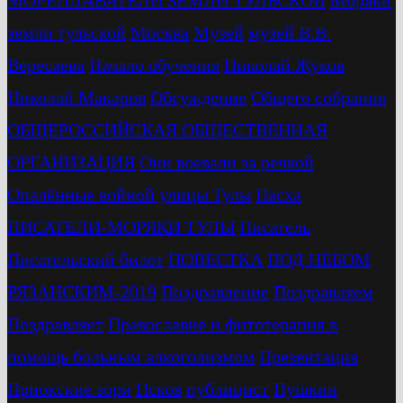
МОРЕПЛАВАТЕЛИ ЗЕМЛИ ТУЛЬСКОЙ
Моряки
земли тульской
Москва
Музей
музей В.В.
Вересаева
Начало обучения
Николай Жуков
Николай Макаров
Обсуждение
Общего собрания
ОБЩЕРОССИЙСКАЯ ОБЩЕСТВЕННАЯ
ОРГАНИЗАЦИЯ
Они воевали за речкой
Опалённые войной улицы Тулы
Пасха
ПИСАТЕЛИ-МОРЯКИ ТУЛЫ
Писатель
Писательский билет
ПОВЕСТКА
ПОД НЕБОМ
РЯЗАНСКИМ-2019
Поздравление
Поздравляем
Поздравляет
Православие и фитотерапия в
помощь больным алкоголизмом
Презентация
Приокские зори
Псков
публицист
Пушкин