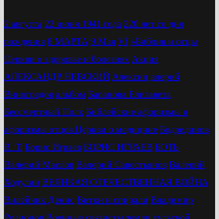
2 августа
22 июня 1941 года
220 лет со дня
рождения
8 МАРТА
9 Мая
Vf
»Библия и отцы
Церкви о здоровье и болезнях
Акция
АЛЕКСАНДР НЕВСКИЙ
Алексин
алерий
Виноградов
альбом
Баранова Елизавета
Бессмертный Полк
Библейские афоризмы и
афоризмы отцов Церкви о медицине
Бодрединов
В. Т.
Бориc Играев
БОРИС ИГРАЕВ
БОТЬ
Валерий Маслов
Валерий Савостьянов
Валерий
Ходулин
ВЕЛИКАЯ ОТЕЧЕСТВЕННАЯ ВОЙНА
Вилейчик Денис
Витки и спирали
Владимир
Родионов
Военные связисты земли тульской