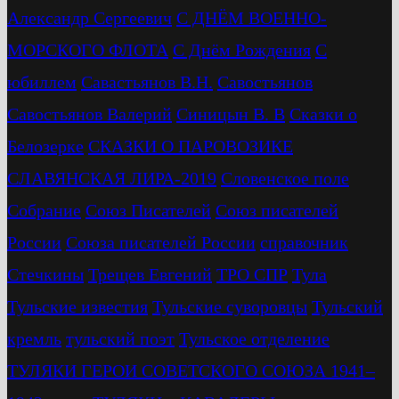
Александр Сергеевич
С ДНЁМ ВОЕННО-
МОРСКОГО ФЛОТА
С Днём Рождения
С
юбиллем
Савастьянов В.Н.
Савостьянов
Савостьянов Валерий
Синицын В. В
Сказки о
Белозерке
СКАЗКИ О ПАРОВОЗИКЕ
СЛАВЯНСКАЯ ЛИРА-2019
Словенское поле
Собрание
Союз Писателей
Союз писателей
России
Союза писателей России
справочник
Стечкины
Трещев Евгений
ТРО СПР
Тула
Тульские известия
Тульские суворовцы
Тульский
кремль
тульский поэт
Тульское отделение
ТУЛЯКИ ГЕРОИ СОВЕТСКОГО СОЮЗА 1941–