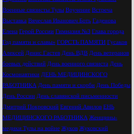
Военные связисты Тулы
Вручение
Встреча
Выставка
Вячеслав Иванович Боть
Гаденова
Елена
Герой России
Гимназия №3
Глава города
Год памяти и славы»
ГОРСТЬ ПАМЯТИ
Гусаков
Алексей
Денис Гастев
День ВДВ
День ветеранов
боевых действий
День военного связиста
День
Космонавтики
ДЕНЬ МЕДИЦИНСКОГО
РАБОТНИКА
День памяти и скорби
День Победы
День России
День славянской письменности
Дмитрий Покровский
Евгений Авилов
ЕНЬ
МЕДИЦИНСКОГО РАБОТНИКА
Женщины-
медики Тулы на войне
Жуков
Жуковский