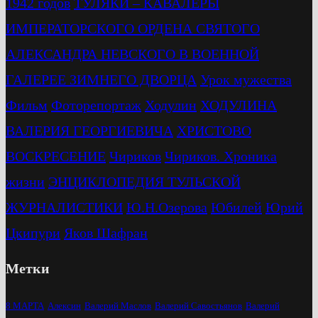
1942 годов
ТУЛЯКИ – КАВАЛЕРЫ
ИМПЕРАТОРСКОГО ОРДЕНА СВЯТОГО
АЛЕКСАНДРА НЕВСКОГО В ВОЕННОЙ
ГАЛЕРЕЕ ЗИМНЕГО ДВОРЦА
Урок мужества
Фильм
Фоторепортаж
Ходулин
ХОДУЛИНА
ВАЛЕРИЯ ГЕОРГИЕВИЧА
ХРИСТОВО
ВОСКРЕСЕНИЕ
Чириков
Чириков. Хроника
жизни
ЭНЦИКЛОПЕДИЯ ТУЛЬСКОЙ
ЖУРНАЛИСТИКИ
Ю.Н.Озерова
Юбилей
Юрий
Цкипури
Яков Шафран
Метки
8 МАРТА
Алексин
Валерий Маслов
Валерий Савостьянов
Валерий