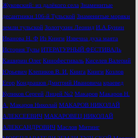
Жуковский: из далёкого села
Знаменитые
десантники 106-й Тульской
Знаменитые моряки
земли тульской
Золотухин Леонид
И.А.Бунин
Иванова Н. Ф
Из Книги
Извечна духа маята
История Тулы
ИТЕРАТУРНЫЙ ФЕСТИВАЛь
Каширин Олег
Кинофестиваль
Киселев Валерий
Юрьевич
Клепиков В. И.
Книга
Книги
Козлов
Егор
Кондрашов Дмитрий Ивановича
краевед
Куликов Сергей
Лицей №2
Макаров
Макаров Н.
А.
Макаров Николай
МАКАРОВ НИКОЛАЙ
АЛЕКСЕЕВИЧ
МАКАРОВЕЦ НИКОЛАЙ
АЛЕКСАНДРОВИЧ
Маслов
Митинг