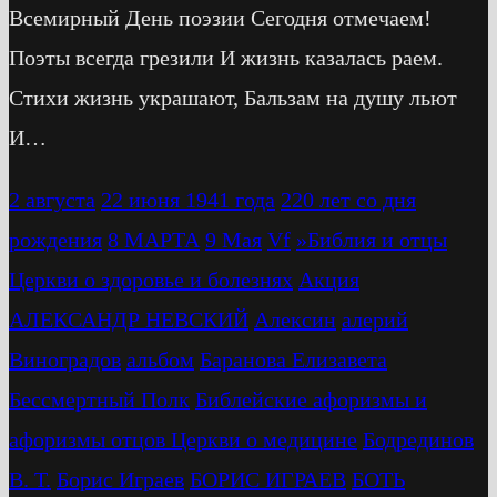
Всемирный День поэзии Сегодня отмечаем!
Поэты всегда грезили И жизнь казалась раем.
Стихи жизнь украшают, Бальзам на душу льют
И…
2 августа
22 июня 1941 года
220 лет со дня
рождения
8 МАРТА
9 Мая
Vf
»Библия и отцы
Церкви о здоровье и болезнях
Акция
АЛЕКСАНДР НЕВСКИЙ
Алексин
алерий
Виноградов
альбом
Баранова Елизавета
Бессмертный Полк
Библейские афоризмы и
афоризмы отцов Церкви о медицине
Бодрединов
В. Т.
Бориc Играев
БОРИС ИГРАЕВ
БОТЬ