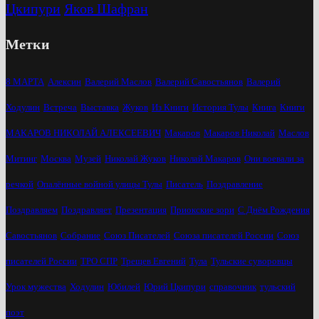
Цкипури
Яков Шафран
Метки
8 МАРТА
Алексин
Валерий Маслов
Валерий Савостьянов
Валерий
Ходулин
Встреча
Выставка
Жуков
Из Книги
История Тулы
Книга
Книги
МАКАРОВ НИКОЛАЙ АЛЕКСЕЕВИЧ
Макаров
Макаров Николай
Маслов
Митинг
Москва
Музей
Николай Жуков
Николай Макаров
Они воевали за
речкой
Опалённые войной улицы Тулы
Писатель
Поздравление
Поздравляем
Поздравляет
Презентация
Приокские зори
С Днём Рождения
Савостьянов
Собрание
Союз Писателей
Союза писателей России
Союз
писателей России
ТРО СПР
Трещев Евгений
Тула
Тульские суворовцы
Урок мужества
Ходулин
Юбилей
Юрий Цкипури
справочник
тульский
поэт