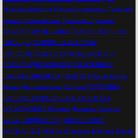
Тульские известия
Тульские суворовцы
Тульский
кремль
тульский поэт
Тульское отделение
ТУЛЯКИ ГЕРОИ СОВЕТСКОГО СОЮЗА 1941–
1942 годов
ТУЛЯКИ – КАВАЛЕРЫ
ИМПЕРАТОРСКОГО ОРДЕНА СВЯТОГО
АЛЕКСАНДРА НЕВСКОГО В ВОЕННОЙ
ГАЛЕРЕЕ ЗИМНЕГО ДВОРЦА
Урок мужества
Фильм
Фоторепортаж
Ходулин
ХОДУЛИНА
ВАЛЕРИЯ ГЕОРГИЕВИЧА
ХРИСТОВО
ВОСКРЕСЕНИЕ
Чириков
Чириков. Хроника
жизни
ЭНЦИКЛОПЕДИЯ ТУЛЬСКОЙ
ЖУРНАЛИСТИКИ
Ю.Н.Озерова
Юбилей
Юрий