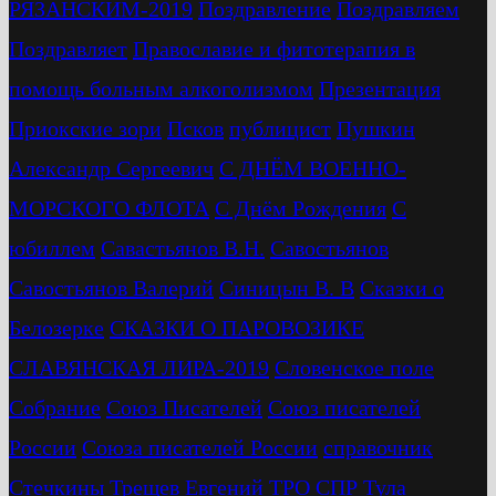
РЯЗАНСКИМ-2019
Поздравление
Поздравляем
Поздравляет
Православие и фитотерапия в
помощь больным алкоголизмом
Презентация
Приокские зори
Псков
публицист
Пушкин
Александр Сергеевич
С ДНЁМ ВОЕННО-
МОРСКОГО ФЛОТА
С Днём Рождения
С
юбиллем
Савастьянов В.Н.
Савостьянов
Савостьянов Валерий
Синицын В. В
Сказки о
Белозерке
СКАЗКИ О ПАРОВОЗИКЕ
СЛАВЯНСКАЯ ЛИРА-2019
Словенское поле
Собрание
Союз Писателей
Союз писателей
России
Союза писателей России
справочник
Стечкины
Трещев Евгений
ТРО СПР
Тула