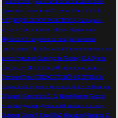
День России
День славянской письменности
Дмитрий Покровский
Евгений Авилов
ЕНЬ
МЕДИЦИНСКОГО РАБОТНИКА
Женщины-
медики Тулы на войне
Жуков
Жуковский
Жуковский: из далёкого села
Знаменитые
десантники 106-й Тульской
Знаменитые моряки
земли тульской
Золотухин Леонид
И.А.Бунин
Иванова Н. Ф
Из Книги
Извечна духа маята
История Тулы
ИТЕРАТУРНЫЙ ФЕСТИВАЛь
Каширин Олег
Кинофестиваль
Киселев Валерий
Юрьевич
Клепиков В. И.
Книга
Книги
Козлов
Егор
Кондрашов Дмитрий Ивановича
краевед
Куликов Сергей
Лицей №2
Макаров
Макаров Н.