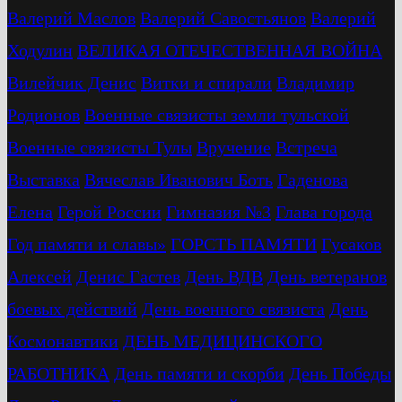
Валерий Маслов
Валерий Савостьянов
Валерий
Ходулин
ВЕЛИКАЯ ОТЕЧЕСТВЕННАЯ ВОЙНА
Вилейчик Денис
Витки и спирали
Владимир
Родионов
Военные связисты земли тульской
Военные связисты Тулы
Вручение
Встреча
Выставка
Вячеслав Иванович Боть
Гаденова
Елена
Герой России
Гимназия №3
Глава города
Год памяти и славы»
ГОРСТЬ ПАМЯТИ
Гусаков
Алексей
Денис Гастев
День ВДВ
День ветеранов
боевых действий
День военного связиста
День
Космонавтики
ДЕНЬ МЕДИЦИНСКОГО
РАБОТНИКА
День памяти и скорби
День Победы