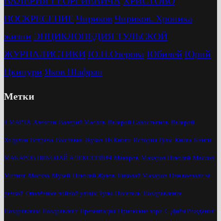
ВАЛЕРИЯ ГЕОРГИЕВИЧА
ХРИСТОВО
ВОСКРЕСЕНИЕ
Чириков
Чириков. Хроника
жизни
ЭНЦИКЛОПЕДИЯ ТУЛЬСКОЙ
ЖУРНАЛИСТИКИ
Ю.Н.Озерова
Юбилей
Юрий
Цкипури
Яков Шафран
Метки
8 МАРТА
Алексин
Валерий Маслов
Валерий Савостьянов
Валерий
Ходулин
Встреча
Выставка
Жуков
Из Книги
История Тулы
Книга
Книги
МАКАРОВ НИКОЛАЙ АЛЕКСЕЕВИЧ
Макаров
Макаров Николай
Маслов
Митинг
Москва
Музей
Николай Жуков
Николай Макаров
Они воевали за
речкой
Опалённые войной улицы Тулы
Писатель
Поздравление
Поздравляем
Поздравляет
Презентация
Приокские зори
С Днём Рождения