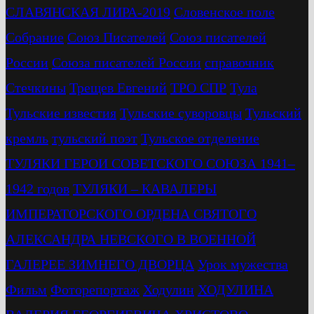
СЛАВЯНСКАЯ ЛИРА-2019
Словенское поле
Собрание
Союз Писателей
Союз писателей
России
Союза писателей России
справочник
Стечкины
Трещев Евгений
ТРО СПР
Тула
Тульские известия
Тульские суворовцы
Тульский
кремль
тульский поэт
Тульское отделение
ТУЛЯКИ ГЕРОИ СОВЕТСКОГО СОЮЗА 1941–
1942 годов
ТУЛЯКИ – КАВАЛЕРЫ
ИМПЕРАТОРСКОГО ОРДЕНА СВЯТОГО
АЛЕКСАНДРА НЕВСКОГО В ВОЕННОЙ
ГАЛЕРЕЕ ЗИМНЕГО ДВОРЦА
Урок мужества
Фильм
Фоторепортаж
Ходулин
ХОДУЛИНА