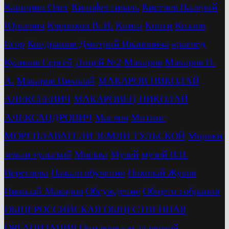
Каширин Олег
Кинофестиваль
Киселев Валерий
Юрьевич
Клепиков В. И.
Книга
Книги
Козлов
Егор
Кондрашов Дмитрий Ивановича
краевед
Куликов Сергей
Лицей №2
Макаров
Макаров Н.
А.
Макаров Николай
МАКАРОВ НИКОЛАЙ
АЛЕКСЕЕВИЧ
МАКАРОВЕЦ НИКОЛАЙ
АЛЕКСАНДРОВИЧ
Маслов
Митинг
МОРЕПЛАВАТЕЛИ ЗЕМЛИ ТУЛЬСКОЙ
Моряки
земли тульской
Москва
Музей
музей В.В.
Вересаева
Начало обучения
Николай Жуков
Николай Макаров
Обсуждение
Общего собрания
ОБЩЕРОССИЙСКАЯ ОБЩЕСТВЕННАЯ
ОРГАНИЗАЦИЯ
Они воевали за речкой