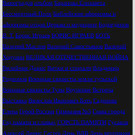
Виноградов
альбом
Баранова Елизавета
Бессмертный Полк
Библейские афоризмы и
афоризмы отцов Церкви о медицине
Бодрединов
В. Т.
Бориc Играев
БОРИС ИГРАЕВ
БОТЬ
Валерий Маслов
Валерий Савостьянов
Валерий
Ходулин
ВЕЛИКАЯ ОТЕЧЕСТВЕННАЯ ВОЙНА
Вилейчик Денис
Витки и спирали
Владимир
Родионов
Военные связисты земли тульской
Военные связисты Тулы
Вручение
Встреча
Выставка
Вячеслав Иванович Боть
Гаденова
Елена
Герой России
Гимназия №3
Глава города
Год памяти и славы»
ГОРСТЬ ПАМЯТИ
Гусаков
Алексей
Денис Гастев
День ВДВ
День ветеранов