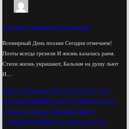
Василий
-
Всемирный день поэзии
Всемирный День поэзии Сегодня отмечаем!
Поэты всегда грезили И жизнь казалась раем.
Стихи жизнь украшают, Бальзам на душу льют
И…
2 августа
22 июня 1941 года
220 лет со дня
рождения
8 МАРТА
9 Мая
Vf
»Библия и отцы
Церкви о здоровье и болезнях
Акция
АЛЕКСАНДР НЕВСКИЙ
Алексин
алерий