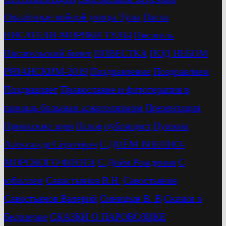
Опалённые войной улицы Тулы
Пасха
ПИСАТЕЛИ-МОРЯКИ ТУЛЫ
Писатель
Писательский билет
ПОВЕСТКА
ПОД НЕБОМ
РЯЗАНСКИМ-2019
Поздравление
Поздравляем
Поздравляет
Православие и фитотерапия в
помощь больным алкоголизмом
Презентация
Приокские зори
Псков
публицист
Пушкин
Александр Сергеевич
С ДНЁМ ВОЕННО-
МОРСКОГО ФЛОТА
С Днём Рождения
С
юбиллем
Савастьянов В.Н.
Савостьянов
Савостьянов Валерий
Синицын В. В
Сказки о
Белозерке
СКАЗКИ О ПАРОВОЗИКЕ