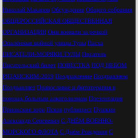
Николай Макаров
Обсуждение
Общего собрания
ОБЩЕРОССИЙСКАЯ ОБЩЕСТВЕННАЯ
ОРГАНИЗАЦИЯ
Они воевали за речкой
Опалённые войной улицы Тулы
Пасха
ПИСАТЕЛИ-МОРЯКИ ТУЛЫ
Писатель
Писательский билет
ПОВЕСТКА
ПОД НЕБОМ
РЯЗАНСКИМ-2019
Поздравление
Поздравляем
Поздравляет
Православие и фитотерапия в
помощь больным алкоголизмом
Презентация
Приокские зори
Псков
публицист
Пушкин
Александр Сергеевич
С ДНЁМ ВОЕННО-
МОРСКОГО ФЛОТА
С Днём Рождения
С