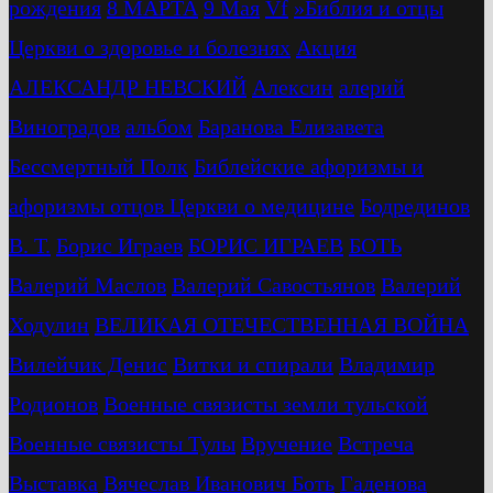
рождения
8 МАРТА
9 Мая
Vf
»Библия и отцы
Церкви о здоровье и болезнях
Акция
АЛЕКСАНДР НЕВСКИЙ
Алексин
алерий
Виноградов
альбом
Баранова Елизавета
Бессмертный Полк
Библейские афоризмы и
афоризмы отцов Церкви о медицине
Бодрединов
В. Т.
Бориc Играев
БОРИС ИГРАЕВ
БОТЬ
Валерий Маслов
Валерий Савостьянов
Валерий
Ходулин
ВЕЛИКАЯ ОТЕЧЕСТВЕННАЯ ВОЙНА
Вилейчик Денис
Витки и спирали
Владимир
Родионов
Военные связисты земли тульской
Военные связисты Тулы
Вручение
Встреча
Выставка
Вячеслав Иванович Боть
Гаденова