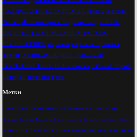
ГАЛЕРЕЕ ЗИМНЕГО ДВОРЦА
Урок мужества
Фильм
Фоторепортаж
Ходулин
ХОДУЛИНА
ВАЛЕРИЯ ГЕОРГИЕВИЧА
ХРИСТОВО
ВОСКРЕСЕНИЕ
Чириков
Чириков. Хроника
жизни
ЭНЦИКЛОПЕДИЯ ТУЛЬСКОЙ
ЖУРНАЛИСТИКИ
Ю.Н.Озерова
Юбилей
Юрий
Цкипури
Яков Шафран
Метки
8 МАРТА
Алексин
Валерий Маслов
Валерий Савостьянов
Валерий
Ходулин
Встреча
Выставка
Жуков
Из Книги
История Тулы
Книга
Книги
МАКАРОВ НИКОЛАЙ АЛЕКСЕЕВИЧ
Макаров
Макаров Николай
Маслов