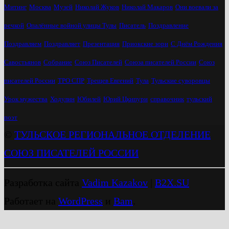
Митинг
Москва
Музей
Николай Жуков
Николай Макаров
Они воевали за
речкой
Опалённые войной улицы Тулы
Писатель
Поздравление
Поздравляем
Поздравляет
Презентация
Приокские зори
С Днём Рождения
Савостьянов
Собрание
Союз Писателей
Союза писателей России
Союз
писателей России
ТРО СПР
Трещев Евгений
Тула
Тульские суворовцы
Урок мужества
Ходулин
Юбилей
Юрий Цкипури
справочник
тульский
поэт
©
ТУЛЬСКОЕ РЕГИОНАЛЬНОЕ ОТДЕЛЕНИЕ
СОЮЗ ПИСАТЕЛЕЙ РОССИИ
Разработка сайта
Vadim Kazakov
|
B2X.SU
Работает на
WordPress
и
Bam
.