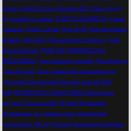
Елена
Герой России
Гимназия №3
Глава города
Год памяти и славы»
ГОРСТЬ ПАМЯТИ
Гусаков
Алексей
Денис Гастев
День ВДВ
День ветеранов
боевых действий
День военного связиста
День
Космонавтики
ДЕНЬ МЕДИЦИНСКОГО
РАБОТНИКА
День памяти и скорби
День Победы
День России
День славянской письменности
Дмитрий Покровский
Евгений Авилов
ЕНЬ
МЕДИЦИНСКОГО РАБОТНИКА
Женщины-
медики Тулы на войне
Жуков
Жуковский
Жуковский: из далёкого села
Знаменитые
десантники 106-й Тульской
Знаменитые моряки