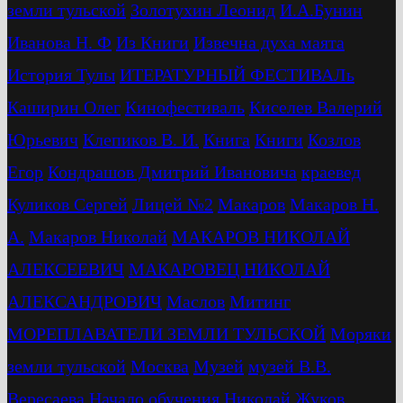
земли тульской
Золотухин Леонид
И.А.Бунин
Иванова Н. Ф
Из Книги
Извечна духа маята
История Тулы
ИТЕРАТУРНЫЙ ФЕСТИВАЛь
Каширин Олег
Кинофестиваль
Киселев Валерий
Юрьевич
Клепиков В. И.
Книга
Книги
Козлов
Егор
Кондрашов Дмитрий Ивановича
краевед
Куликов Сергей
Лицей №2
Макаров
Макаров Н.
А.
Макаров Николай
МАКАРОВ НИКОЛАЙ
АЛЕКСЕЕВИЧ
МАКАРОВЕЦ НИКОЛАЙ
АЛЕКСАНДРОВИЧ
Маслов
Митинг
МОРЕПЛАВАТЕЛИ ЗЕМЛИ ТУЛЬСКОЙ
Моряки
земли тульской
Москва
Музей
музей В.В.
Вересаева
Начало обучения
Николай Жуков