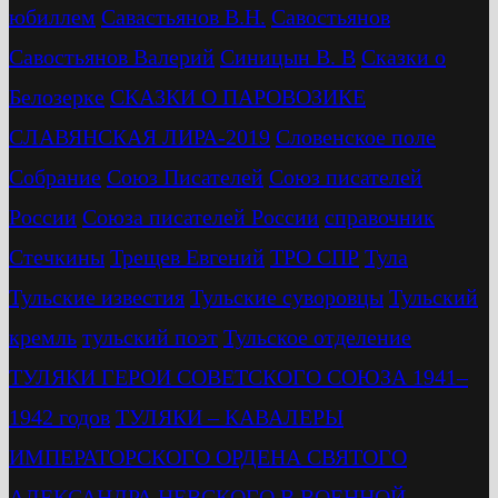
юбиллем
Савастьянов В.Н.
Савостьянов
Савостьянов Валерий
Синицын В. В
Сказки о
Белозерке
СКАЗКИ О ПАРОВОЗИКЕ
СЛАВЯНСКАЯ ЛИРА-2019
Словенское поле
Собрание
Союз Писателей
Союз писателей
России
Союза писателей России
справочник
Стечкины
Трещев Евгений
ТРО СПР
Тула
Тульские известия
Тульские суворовцы
Тульский
кремль
тульский поэт
Тульское отделение
ТУЛЯКИ ГЕРОИ СОВЕТСКОГО СОЮЗА 1941–
1942 годов
ТУЛЯКИ – КАВАЛЕРЫ
ИМПЕРАТОРСКОГО ОРДЕНА СВЯТОГО
АЛЕКСАНДРА НЕВСКОГО В ВОЕННОЙ