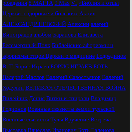
рождения
8 МАРТА
9 Мая
Vf
»Библия и отцы
Церкви о здоровье и болезнях
Акция
АЛЕКСАНДР НЕВСКИЙ
Алексин
алерий
Виноградов
альбом
Баранова Елизавета
Бессмертный Полк
Библейские афоризмы и
афоризмы отцов Церкви о медицине
Бодрединов
В. Т.
Бориc Играев
БОРИС ИГРАЕВ
БОТЬ
Валерий Маслов
Валерий Савостьянов
Валерий
Ходулин
ВЕЛИКАЯ ОТЕЧЕСТВЕННАЯ ВОЙНА
Вилейчик Денис
Витки и спирали
Владимир
Родионов
Военные связисты земли тульской
Военные связисты Тулы
Вручение
Встреча
Выставка
Вячеслав Иванович Боть
Гаденова