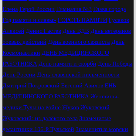
Елена
Герой России
Гимназия №3
Глава города
Год памяти и славы»
ГОРСТЬ ПАМЯТИ
Гусаков
Алексей
Денис Гастев
День ВДВ
День ветеранов
боевых действий
День военного связиста
День
Космонавтики
ДЕНЬ МЕДИЦИНСКОГО
РАБОТНИКА
День памяти и скорби
День Победы
День России
День славянской письменности
Дмитрий Покровский
Евгений Авилов
ЕНЬ
МЕДИЦИНСКОГО РАБОТНИКА
Женщины-
медики Тулы на войне
Жуков
Жуковский
Жуковский: из далёкого села
Знаменитые
десантники 106-й Тульской
Знаменитые моряки