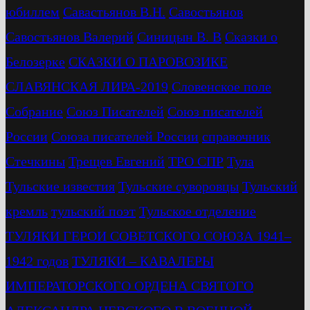
юбиллем
Савастьянов В.Н.
Савостьянов
Савостьянов Валерий
Синицын В. В
Сказки о
Белозерке
СКАЗКИ О ПАРОВОЗИКЕ
СЛАВЯНСКАЯ ЛИРА-2019
Словенское поле
Собрание
Союз Писателей
Союз писателей
России
Союза писателей России
справочник
Стечкины
Трещев Евгений
ТРО СПР
Тула
Тульские известия
Тульские суворовцы
Тульский
кремль
тульский поэт
Тульское отделение
ТУЛЯКИ ГЕРОИ СОВЕТСКОГО СОЮЗА 1941–
1942 годов
ТУЛЯКИ – КАВАЛЕРЫ
ИМПЕРАТОРСКОГО ОРДЕНА СВЯТОГО