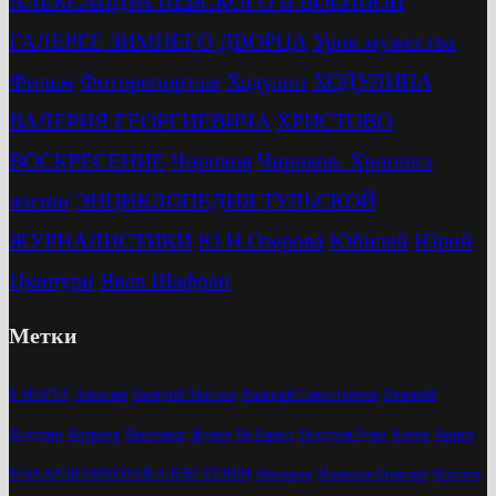
АЛЕКСАНДРА НЕВСКОГО В ВОЕННОЙ
ГАЛЕРЕЕ ЗИМНЕГО ДВОРЦА
Урок мужества
Фильм
Фоторепортаж
Ходулин
ХОДУЛИНА
ВАЛЕРИЯ ГЕОРГИЕВИЧА
ХРИСТОВО
ВОСКРЕСЕНИЕ
Чириков
Чириков. Хроника
жизни
ЭНЦИКЛОПЕДИЯ ТУЛЬСКОЙ
ЖУРНАЛИСТИКИ
Ю.Н.Озерова
Юбилей
Юрий
Цкипури
Яков Шафран
Метки
8 МАРТА
Алексин
Валерий Маслов
Валерий Савостьянов
Валерий
Ходулин
Встреча
Выставка
Жуков
Из Книги
История Тулы
Книга
Книги
МАКАРОВ НИКОЛАЙ АЛЕКСЕЕВИЧ
Макаров
Макаров Николай
Маслов