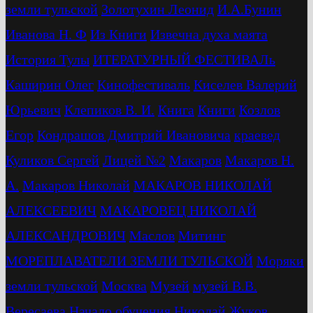
земли тульской
Золотухин Леонид
И.А.Бунин
Иванова Н. Ф
Из Книги
Извечна духа маята
История Тулы
ИТЕРАТУРНЫЙ ФЕСТИВАЛь
Каширин Олег
Кинофестиваль
Киселев Валерий
Юрьевич
Клепиков В. И.
Книга
Книги
Козлов
Егор
Кондрашов Дмитрий Ивановича
краевед
Куликов Сергей
Лицей №2
Макаров
Макаров Н.
А.
Макаров Николай
МАКАРОВ НИКОЛАЙ
АЛЕКСЕЕВИЧ
МАКАРОВЕЦ НИКОЛАЙ
АЛЕКСАНДРОВИЧ
Маслов
Митинг
МОРЕПЛАВАТЕЛИ ЗЕМЛИ ТУЛЬСКОЙ
Моряки
земли тульской
Москва
Музей
музей В.В.
Вересаева
Начало обучения
Николай Жуков