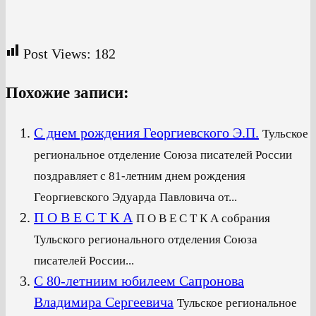
Post Views:
182
Похожие записи:
С днем рождения Георгиевского Э.П.
Тульское
региональное отделение Союза писателей России
поздравляет с 81-летним днем рождения
Георгиевского Эдуарда Павловича от...
П О В Е С Т К А
П О В Е С Т К А собрания
Тульского регионального отделения Союза
писателей России...
С 80-летниим юбилеем Сапронова
Владимира Сергеевича
Тульское региональное