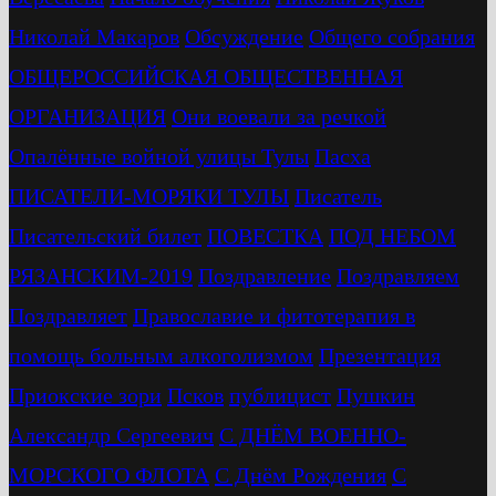
Николай Макаров
Обсуждение
Общего собрания
ОБЩЕРОССИЙСКАЯ ОБЩЕСТВЕННАЯ
ОРГАНИЗАЦИЯ
Они воевали за речкой
Опалённые войной улицы Тулы
Пасха
ПИСАТЕЛИ-МОРЯКИ ТУЛЫ
Писатель
Писательский билет
ПОВЕСТКА
ПОД НЕБОМ
РЯЗАНСКИМ-2019
Поздравление
Поздравляем
Поздравляет
Православие и фитотерапия в
помощь больным алкоголизмом
Презентация
Приокские зори
Псков
публицист
Пушкин
Александр Сергеевич
С ДНЁМ ВОЕННО-
МОРСКОГО ФЛОТА
С Днём Рождения
С