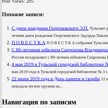
Post Views:
205
Похожие записи:
С днем рождения Георгиевского Э.П.
Тульское 
летним днем рождения Георгиевского Эдуарда Павлови
П О В Е С Т К А
П О В Е С Т К А собрания Тульско
С 80-летниим юбилеем Сапронова Владимира
России поздравляет с 80-летним юбилеем Сапронова В
4 мая 2019 в Тульской городской библиот
мая 2019 года в Тульской городской библиотеке № 3 со
22 июня 2019 года в День памяти и скорби
22 
передала музею оружия на...
Навигация по записям