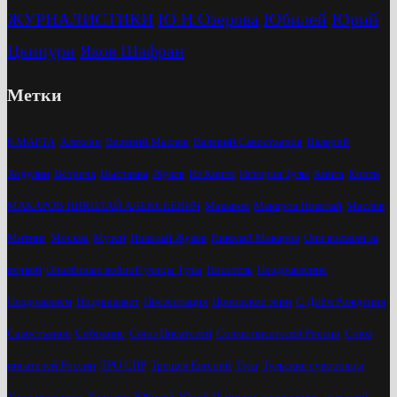
ЖУРНАЛИСТИКИ
Ю.Н.Озерова
Юбилей
Юрий
Цкипури
Яков Шафран
Метки
8 МАРТА
Алексин
Валерий Маслов
Валерий Савостьянов
Валерий
Ходулин
Встреча
Выставка
Жуков
Из Книги
История Тулы
Книга
Книги
МАКАРОВ НИКОЛАЙ АЛЕКСЕЕВИЧ
Макаров
Макаров Николай
Маслов
Митинг
Москва
Музей
Николай Жуков
Николай Макаров
Они воевали за
речкой
Опалённые войной улицы Тулы
Писатель
Поздравление
Поздравляем
Поздравляет
Презентация
Приокские зори
С Днём Рождения
Савостьянов
Собрание
Союз Писателей
Союза писателей России
Союз
писателей России
ТРО СПР
Трещев Евгений
Тула
Тульские суворовцы
Урок мужества
Ходулин
Юбилей
Юрий Цкипури
справочник
тульский