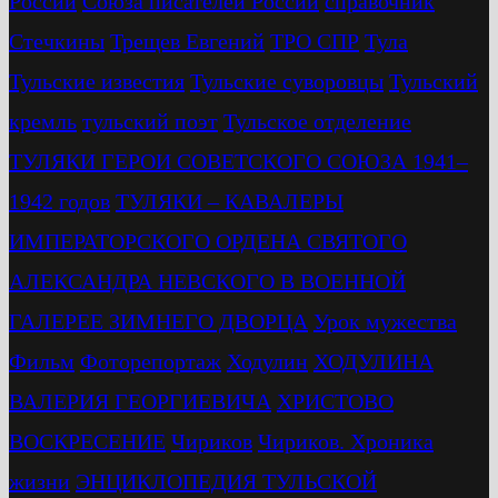
России
Союза писателей России
справочник
Стечкины
Трещев Евгений
ТРО СПР
Тула
Тульские известия
Тульские суворовцы
Тульский
кремль
тульский поэт
Тульское отделение
ТУЛЯКИ ГЕРОИ СОВЕТСКОГО СОЮЗА 1941–
1942 годов
ТУЛЯКИ – КАВАЛЕРЫ
ИМПЕРАТОРСКОГО ОРДЕНА СВЯТОГО
АЛЕКСАНДРА НЕВСКОГО В ВОЕННОЙ
ГАЛЕРЕЕ ЗИМНЕГО ДВОРЦА
Урок мужества
Фильм
Фоторепортаж
Ходулин
ХОДУЛИНА
ВАЛЕРИЯ ГЕОРГИЕВИЧА
ХРИСТОВО
ВОСКРЕСЕНИЕ
Чириков
Чириков. Хроника
жизни
ЭНЦИКЛОПЕДИЯ ТУЛЬСКОЙ