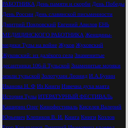
РАБОТНИКА
День памяти и скорби
День Победы
День России
День славянской письменности
Дмитрий Покровский
Евгений Авилов
ЕНЬ
МЕДИЦИНСКОГО РАБОТНИКА
Женщины-
медики Тулы на войне
Жуков
Жуковский
Жуковский: из далёкого села
Знаменитые
десантники 106-й Тульской
Знаменитые моряки
земли тульской
Золотухин Леонид
И.А.Бунин
Иванова Н. Ф
Из Книги
Извечна духа маята
История Тулы
ИТЕРАТУРНЫЙ ФЕСТИВАЛь
Каширин Олег
Кинофестиваль
Киселев Валерий
Юрьевич
Клепиков В. И.
Книга
Книги
Козлов
Егор
Кондрашов Дмитрий Ивановича
краевед