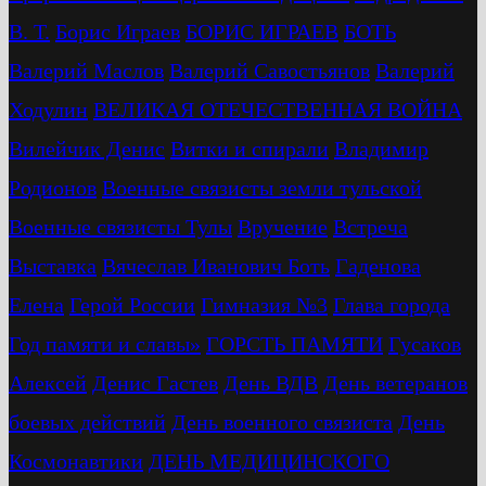
В. Т.
Бориc Играев
БОРИС ИГРАЕВ
БОТЬ
Валерий Маслов
Валерий Савостьянов
Валерий
Ходулин
ВЕЛИКАЯ ОТЕЧЕСТВЕННАЯ ВОЙНА
Вилейчик Денис
Витки и спирали
Владимир
Родионов
Военные связисты земли тульской
Военные связисты Тулы
Вручение
Встреча
Выставка
Вячеслав Иванович Боть
Гаденова
Елена
Герой России
Гимназия №3
Глава города
Год памяти и славы»
ГОРСТЬ ПАМЯТИ
Гусаков
Алексей
Денис Гастев
День ВДВ
День ветеранов
боевых действий
День военного связиста
День
Космонавтики
ДЕНЬ МЕДИЦИНСКОГО