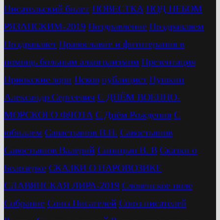
Писательский билет
ПОВЕСТКА
ПОД НЕБОМ
РЯЗАНСКИМ-2019
Поздравление
Поздравляем
Поздравляет
Православие и фитотерапия в
помощь больным алкоголизмом
Презентация
Приокские зори
Псков
публицист
Пушкин
Александр Сергеевич
С ДНЁМ ВОЕННО-
МОРСКОГО ФЛОТА
С Днём Рождения
С
юбиллем
Савастьянов В.Н.
Савостьянов
Савостьянов Валерий
Синицын В. В
Сказки о
Белозерке
СКАЗКИ О ПАРОВОЗИКЕ
СЛАВЯНСКАЯ ЛИРА-2019
Словенское поле
Собрание
Союз Писателей
Союз писателей