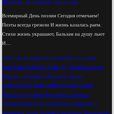
Василий
-
Всемирный день поэзии
Всемирный День поэзии Сегодня отмечаем!
Поэты всегда грезили И жизнь казалась раем.
Стихи жизнь украшают, Бальзам на душу льют
И…
2 августа
22 июня 1941 года
220 лет со дня
рождения
8 МАРТА
9 Мая
Vf
»Библия и отцы
Церкви о здоровье и болезнях
Акция
АЛЕКСАНДР НЕВСКИЙ
Алексин
алерий
Виноградов
альбом
Баранова Елизавета
Бессмертный Полк
Библейские афоризмы и
афоризмы отцов Церкви о медицине
Бодрединов