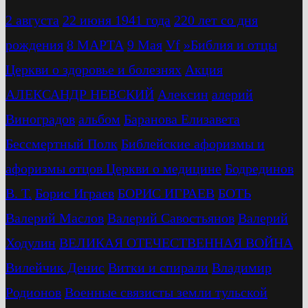
2 августа
22 июня 1941 года
220 лет со дня
рождения
8 МАРТА
9 Мая
Vf
»Библия и отцы
Церкви о здоровье и болезнях
Акция
АЛЕКСАНДР НЕВСКИЙ
Алексин
алерий
Виноградов
альбом
Баранова Елизавета
Бессмертный Полк
Библейские афоризмы и
афоризмы отцов Церкви о медицине
Бодрединов
В. Т.
Бориc Играев
БОРИС ИГРАЕВ
БОТЬ
Валерий Маслов
Валерий Савостьянов
Валерий
Ходулин
ВЕЛИКАЯ ОТЕЧЕСТВЕННАЯ ВОЙНА
Вилейчик Денис
Витки и спирали
Владимир
Родионов
Военные связисты земли тульской