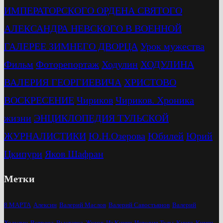
ИМПЕРАТОРСКОГО ОРДЕНА СВЯТОГО
АЛЕКСАНДРА НЕВСКОГО В ВОЕННОЙ
ГАЛЕРЕЕ ЗИМНЕГО ДВОРЦА
Урок мужества
Фильм
Фоторепортаж
Ходулин
ХОДУЛИНА
ВАЛЕРИЯ ГЕОРГИЕВИЧА
ХРИСТОВО
ВОСКРЕСЕНИЕ
Чириков
Чириков. Хроника
жизни
ЭНЦИКЛОПЕДИЯ ТУЛЬСКОЙ
ЖУРНАЛИСТИКИ
Ю.Н.Озерова
Юбилей
Юрий
Цкипури
Яков Шафран
Метки
8 МАРТА
Алексин
Валерий Маслов
Валерий Савостьянов
Валерий
Ходулин
Встреча
Выставка
Жуков
Из Книги
История Тулы
Книга
Книги