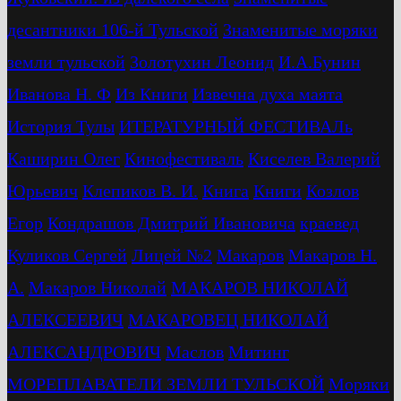
десантники 106-й Тульской
Знаменитые моряки
земли тульской
Золотухин Леонид
И.А.Бунин
Иванова Н. Ф
Из Книги
Извечна духа маята
История Тулы
ИТЕРАТУРНЫЙ ФЕСТИВАЛь
Каширин Олег
Кинофестиваль
Киселев Валерий
Юрьевич
Клепиков В. И.
Книга
Книги
Козлов
Егор
Кондрашов Дмитрий Ивановича
краевед
Куликов Сергей
Лицей №2
Макаров
Макаров Н.
А.
Макаров Николай
МАКАРОВ НИКОЛАЙ
АЛЕКСЕЕВИЧ
МАКАРОВЕЦ НИКОЛАЙ
АЛЕКСАНДРОВИЧ
Маслов
Митинг
МОРЕПЛАВАТЕЛИ ЗЕМЛИ ТУЛЬСКОЙ
Моряки