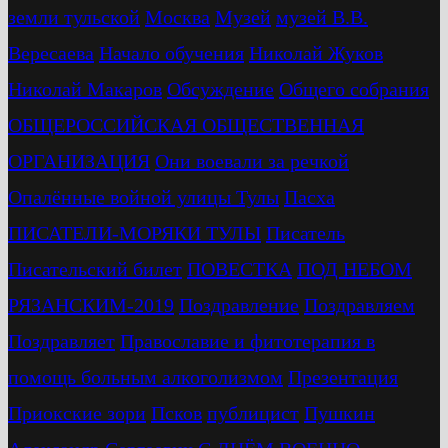
земли тульской
Москва
Музей
музей В.В.
Вересаева
Начало обучения
Николай Жуков
Николай Макаров
Обсуждение
Общего собрания
ОБЩЕРОССИЙСКАЯ ОБЩЕСТВЕННАЯ
ОРГАНИЗАЦИЯ
Они воевали за речкой
Опалённые войной улицы Тулы
Пасха
ПИСАТЕЛИ-МОРЯКИ ТУЛЫ
Писатель
Писательский билет
ПОВЕСТКА
ПОД НЕБОМ
РЯЗАНСКИМ-2019
Поздравление
Поздравляем
Поздравляет
Православие и фитотерапия в
помощь больным алкоголизмом
Презентация
Приокские зори
Псков
публицист
Пушкин