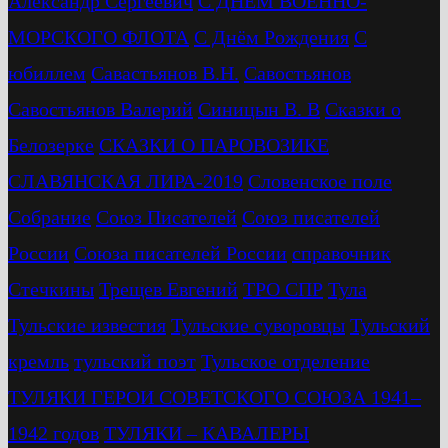
Александр Сергеевич
С ДНЁМ ВОЕННО-
МОРСКОГО ФЛОТА
С Днём Рождения
С
юбиллем
Савастьянов В.Н.
Савостьянов
Савостьянов Валерий
Синицын В. В
Сказки о
Белозерке
СКАЗКИ О ПАРОВОЗИКЕ
СЛАВЯНСКАЯ ЛИРА-2019
Словенское поле
Собрание
Союз Писателей
Союз писателей
России
Союза писателей России
справочник
Стечкины
Трещев Евгений
ТРО СПР
Тула
Тульские известия
Тульские суворовцы
Тульский
кремль
тульский поэт
Тульское отделение
ТУЛЯКИ ГЕРОИ СОВЕТСКОГО СОЮЗА 1941–
1942 годов
ТУЛЯКИ – КАВАЛЕРЫ