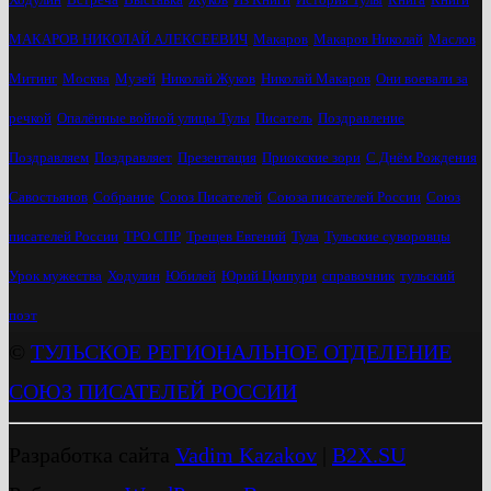
МАКАРОВ НИКОЛАЙ АЛЕКСЕЕВИЧ
Макаров
Макаров Николай
Маслов
Митинг
Москва
Музей
Николай Жуков
Николай Макаров
Они воевали за
речкой
Опалённые войной улицы Тулы
Писатель
Поздравление
Поздравляем
Поздравляет
Презентация
Приокские зори
С Днём Рождения
Савостьянов
Собрание
Союз Писателей
Союза писателей России
Союз
писателей России
ТРО СПР
Трещев Евгений
Тула
Тульские суворовцы
Урок мужества
Ходулин
Юбилей
Юрий Цкипури
справочник
тульский
поэт
©
ТУЛЬСКОЕ РЕГИОНАЛЬНОЕ ОТДЕЛЕНИЕ
СОЮЗ ПИСАТЕЛЕЙ РОССИИ
Разработка сайта
Vadim Kazakov
|
B2X.SU