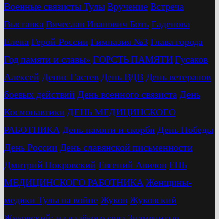
Военные связисты Тулы
Вручение
Встреча
Выставка
Вячеслав Иванович Боть
Гаденова
Елена
Герой России
Гимназия №3
Глава города
Год памяти и славы»
ГОРСТЬ ПАМЯТИ
Гусаков
Алексей
Денис Гастев
День ВДВ
День ветеранов
боевых действий
День военного связиста
День
Космонавтики
ДЕНЬ МЕДИЦИНСКОГО
РАБОТНИКА
День памяти и скорби
День Победы
День России
День славянской письменности
Дмитрий Покровский
Евгений Авилов
ЕНЬ
МЕДИЦИНСКОГО РАБОТНИКА
Женщины-
медики Тулы на войне
Жуков
Жуковский
Жуковский: из далёкого села
Знаменитые