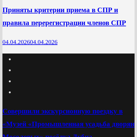
Приняты критерии приема в СПР и
правила перерегистрации членов СПР
04.04.2026
04.04.2026
Cовершили экскурсионную поездку в
«Музей «Промышленная усадьба дворян
Мосоловых» посёлка Дубна