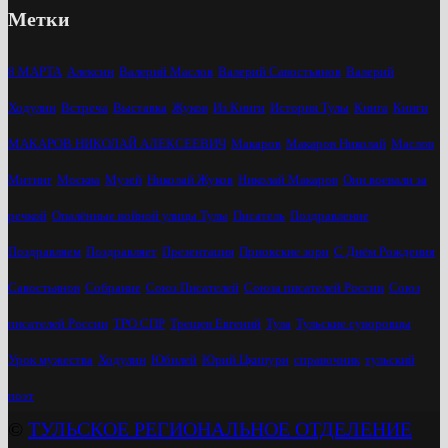
Метки
8 МАРТА
Алексин
Валерий Маслов
Валерий Савостьянов
Валерий
Ходулин
Встреча
Выставка
Жуков
Из Книги
История Тулы
Книга
Книги
МАКАРОВ НИКОЛАЙ АЛЕКСЕЕВИЧ
Макаров
Макаров Николай
Маслов
Митинг
Москва
Музей
Николай Жуков
Николай Макаров
Они воевали за
речкой
Опалённые войной улицы Тулы
Писатель
Поздравление
Поздравляем
Поздравляет
Презентация
Приокские зори
С Днём Рождения
Савостьянов
Собрание
Союз Писателей
Союза писателей России
Союз
писателей России
ТРО СПР
Трещев Евгений
Тула
Тульские суворовцы
Урок мужества
Ходулин
Юбилей
Юрий Цкипури
справочник
тульский
поэт
©
ТУЛЬСКОЕ РЕГИОНАЛЬНОЕ ОТДЕЛЕНИЕ