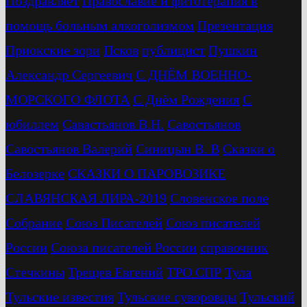
Поздравляет
Православие и фитотерапия в
помощь больным алкоголизмом
Презентация
Приокские зори
Псков
публицист
Пушкин
Александр Сергеевич
С ДНЁМ ВОЕННО-
МОРСКОГО ФЛОТА
С Днём Рождения
С
юбиллем
Савастьянов В.Н.
Савостьянов
Савостьянов Валерий
Синицын В. В
Сказки о
Белозерке
СКАЗКИ О ПАРОВОЗИКЕ
СЛАВЯНСКАЯ ЛИРА-2019
Словенское поле
Собрание
Союз Писателей
Союз писателей
России
Союза писателей России
справочник
Стечкины
Трещев Евгений
ТРО СПР
Тула
Тульские известия
Тульские суворовцы
Тульский