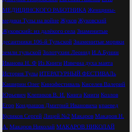
МЕДИЦИНСКОГО РАБОТНИКА
Женщины-
медики Тулы на войне
Жуков
Жуковский
Жуковский: из далёкого села
Знаменитые
десантники 106-й Тульской
Знаменитые моряки
земли тульской
Золотухин Леонид
И.А.Бунин
Иванова Н. Ф
Из Книги
Извечна духа маята
История Тулы
ИТЕРАТУРНЫЙ ФЕСТИВАЛь
Каширин Олег
Кинофестиваль
Киселев Валерий
Юрьевич
Клепиков В. И.
Книга
Книги
Козлов
Егор
Кондрашов Дмитрий Ивановича
краевед
Куликов Сергей
Лицей №2
Макаров
Макаров Н.
А.
Макаров Николай
МАКАРОВ НИКОЛАЙ