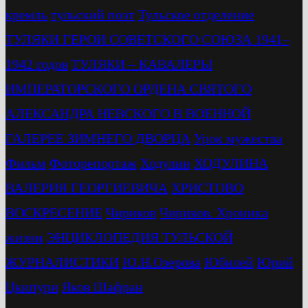
кремль
тульский поэт
Тульское отделение
ТУЛЯКИ ГЕРОИ СОВЕТСКОГО СОЮЗА 1941–
1942 годов
ТУЛЯКИ – КАВАЛЕРЫ
ИМПЕРАТОРСКОГО ОРДЕНА СВЯТОГО
АЛЕКСАНДРА НЕВСКОГО В ВОЕННОЙ
ГАЛЕРЕЕ ЗИМНЕГО ДВОРЦА
Урок мужества
Фильм
Фоторепортаж
Ходулин
ХОДУЛИНА
ВАЛЕРИЯ ГЕОРГИЕВИЧА
ХРИСТОВО
ВОСКРЕСЕНИЕ
Чириков
Чириков. Хроника
жизни
ЭНЦИКЛОПЕДИЯ ТУЛЬСКОЙ
ЖУРНАЛИСТИКИ
Ю.Н.Озерова
Юбилей
Юрий
Цкипури
Яков Шафран