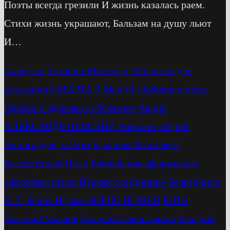
Поэты всегда грезили И жизнь казалась раем.
Стихи жизнь украшают, Бальзам на душу льют
И…
2 августа
22 июня 1941 года
220 лет со дня
рождения
8 МАРТА
9 Мая
Vf
»Библия и отцы
Церкви о здоровье и болезнях
Акция
АЛЕКСАНДР НЕВСКИЙ
Алексин
алерий
Виноградов
альбом
Баранова Елизавета
Бессмертный Полк
Библейские афоризмы и
афоризмы отцов Церкви о медицине
Бодрединов
В. Т.
Бориc Играев
БОРИС ИГРАЕВ
БОТЬ
Валерий Маслов
Валерий Савостьянов
Валерий