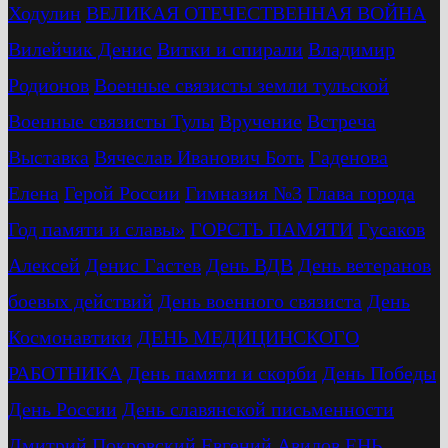
Ходулин
ВЕЛИКАЯ ОТЕЧЕСТВЕННАЯ ВОЙНА
Вилейчик Денис
Витки и спирали
Владимир
Родионов
Военные связисты земли тульской
Военные связисты Тулы
Вручение
Встреча
Выставка
Вячеслав Иванович Боть
Гаденова
Елена
Герой России
Гимназия №3
Глава города
Год памяти и славы»
ГОРСТЬ ПАМЯТИ
Гусаков
Алексей
Денис Гастев
День ВДВ
День ветеранов
боевых действий
День военного связиста
День
Космонавтики
ДЕНЬ МЕДИЦИНСКОГО
РАБОТНИКА
День памяти и скорби
День Победы
День России
День славянской письменности
Дмитрий Покровский
Евгений Авилов
ЕНЬ