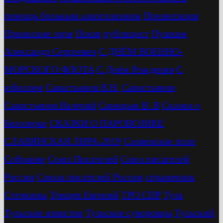
помощь больным алкоголизмом
Презентация
Приокские зори
Псков
публицист
Пушкин
Александр Сергеевич
С ДНЁМ ВОЕННО-
МОРСКОГО ФЛОТА
С Днём Рождения
С
юбиллем
Савастьянов В.Н.
Савостьянов
Савостьянов Валерий
Синицын В. В
Сказки о
Белозерке
СКАЗКИ О ПАРОВОЗИКЕ
СЛАВЯНСКАЯ ЛИРА-2019
Словенское поле
Собрание
Союз Писателей
Союз писателей
России
Союза писателей России
справочник
Стечкины
Трещев Евгений
ТРО СПР
Тула
Тульские известия
Тульские суворовцы
Тульский