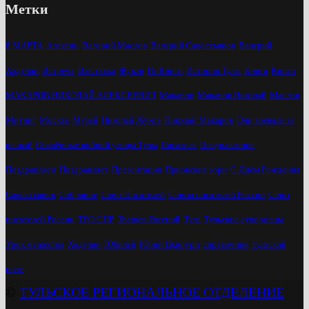
Метки
8 МАРТА
Алексин
Валерий Маслов
Валерий Савостьянов
Валерий
Ходулин
Встреча
Выставка
Жуков
Из Книги
История Тулы
Книга
Книги
МАКАРОВ НИКОЛАЙ АЛЕКСЕЕВИЧ
Макаров
Макаров Николай
Маслов
Митинг
Москва
Музей
Николай Жуков
Николай Макаров
Они воевали за
речкой
Опалённые войной улицы Тулы
Писатель
Поздравление
Поздравляем
Поздравляет
Презентация
Приокские зори
С Днём Рождения
Савостьянов
Собрание
Союз Писателей
Союза писателей России
Союз
писателей России
ТРО СПР
Трещев Евгений
Тула
Тульские суворовцы
Урок мужества
Ходулин
Юбилей
Юрий Цкипури
справочник
тульский
поэт
©
ТУЛЬСКОЕ РЕГИОНАЛЬНОЕ ОТДЕЛЕНИЕ