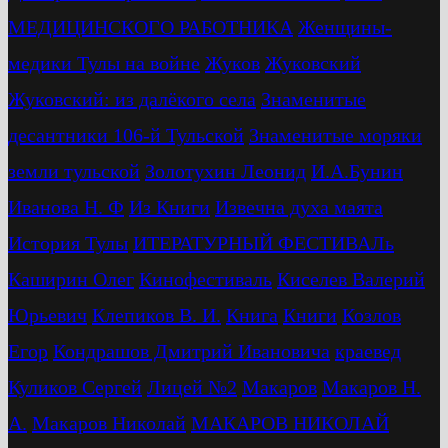
МЕДИЦИНСКОГО РАБОТНИКА
Женщины-
медики Тулы на войне
Жуков
Жуковский
Жуковский: из далёкого села
Знаменитые
десантники 106-й Тульской
Знаменитые моряки
земли тульской
Золотухин Леонид
И.А.Бунин
Иванова Н. Ф
Из Книги
Извечна духа маята
История Тулы
ИТЕРАТУРНЫЙ ФЕСТИВАЛь
Каширин Олег
Кинофестиваль
Киселев Валерий
Юрьевич
Клепиков В. И.
Книга
Книги
Козлов
Егор
Кондрашов Дмитрий Ивановича
краевед
Куликов Сергей
Лицей №2
Макаров
Макаров Н.
А.
Макаров Николай
МАКАРОВ НИКОЛАЙ