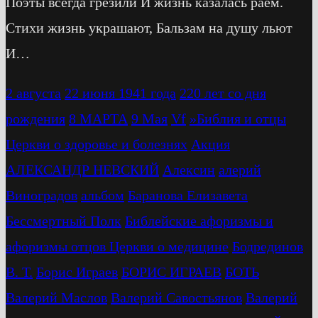
Поэты всегда грезили И жизнь казалась раем.
Стихи жизнь украшают, Бальзам на душу льют
И…
2 августа
22 июня 1941 года
220 лет со дня
рождения
8 МАРТА
9 Мая
Vf
»Библия и отцы
Церкви о здоровье и болезнях
Акция
АЛЕКСАНДР НЕВСКИЙ
Алексин
алерий
Виноградов
альбом
Баранова Елизавета
Бессмертный Полк
Библейские афоризмы и
афоризмы отцов Церкви о медицине
Бодрединов
В. Т.
Бориc Играев
БОРИС ИГРАЕВ
БОТЬ
Валерий Маслов
Валерий Савостьянов
Валерий