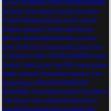
Ходулин
ВЕЛИКАЯ ОТЕЧЕСТВЕННАЯ ВОЙНА
Вилейчик Денис
Витки и спирали
Владимир
Родионов
Военные связисты земли тульской
Военные связисты Тулы
Вручение
Встреча
Выставка
Вячеслав Иванович Боть
Гаденова
Елена
Герой России
Гимназия №3
Глава города
Год памяти и славы»
ГОРСТЬ ПАМЯТИ
Гусаков
Алексей
Денис Гастев
День ВДВ
День ветеранов
боевых действий
День военного связиста
День
Космонавтики
ДЕНЬ МЕДИЦИНСКОГО
РАБОТНИКА
День памяти и скорби
День Победы
День России
День славянской письменности
Дмитрий Покровский
Евгений Авилов
ЕНЬ