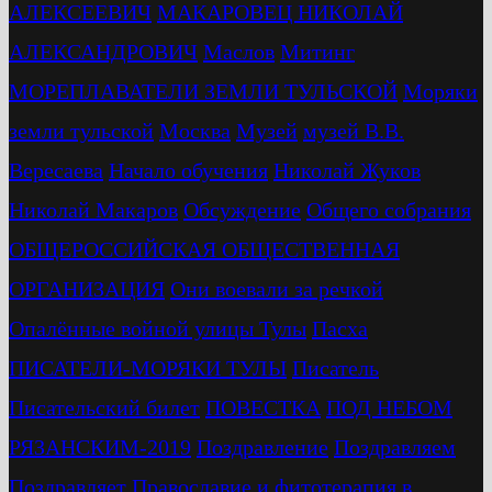
АЛЕКСЕЕВИЧ
МАКАРОВЕЦ НИКОЛАЙ
АЛЕКСАНДРОВИЧ
Маслов
Митинг
МОРЕПЛАВАТЕЛИ ЗЕМЛИ ТУЛЬСКОЙ
Моряки
земли тульской
Москва
Музей
музей В.В.
Вересаева
Начало обучения
Николай Жуков
Николай Макаров
Обсуждение
Общего собрания
ОБЩЕРОССИЙСКАЯ ОБЩЕСТВЕННАЯ
ОРГАНИЗАЦИЯ
Они воевали за речкой
Опалённые войной улицы Тулы
Пасха
ПИСАТЕЛИ-МОРЯКИ ТУЛЫ
Писатель
Писательский билет
ПОВЕСТКА
ПОД НЕБОМ
РЯЗАНСКИМ-2019
Поздравление
Поздравляем
Поздравляет
Православие и фитотерапия в