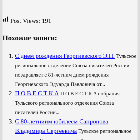
Post Views:
191
Похожие записи:
С днем рождения Георгиевского Э.П.
Тульское
региональное отделение Союза писателей России
поздравляет с 81-летним днем рождения
Георгиевского Эдуарда Павловича от...
П О В Е С Т К А
П О В Е С Т К А собрания
Тульского регионального отделения Союза
писателей России...
С 80-летниим юбилеем Сапронова
Владимира Сергеевича
Тульское региональное