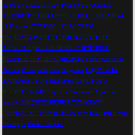
кремль
тульский поэт
Тульское отделение
ТУЛЯКИ ГЕРОИ СОВЕТСКОГО СОЮЗА 1941–
1942 годов
ТУЛЯКИ – КАВАЛЕРЫ
ИМПЕРАТОРСКОГО ОРДЕНА СВЯТОГО
АЛЕКСАНДРА НЕВСКОГО В ВОЕННОЙ
ГАЛЕРЕЕ ЗИМНЕГО ДВОРЦА
Урок мужества
Фильм
Фоторепортаж
Ходулин
ХОДУЛИНА
ВАЛЕРИЯ ГЕОРГИЕВИЧА
ХРИСТОВО
ВОСКРЕСЕНИЕ
Чириков
Чириков. Хроника
жизни
ЭНЦИКЛОПЕДИЯ ТУЛЬСКОЙ
ЖУРНАЛИСТИКИ
Ю.Н.Озерова
Юбилей
Юрий
Цкипури
Яков Шафран