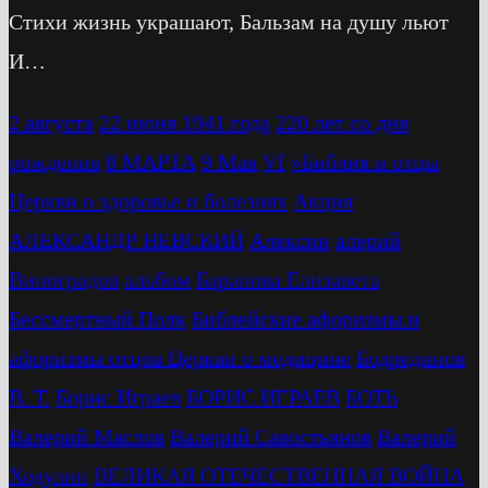
Стихи жизнь украшают, Бальзам на душу льют
И…
2 августа
22 июня 1941 года
220 лет со дня
рождения
8 МАРТА
9 Мая
Vf
»Библия и отцы
Церкви о здоровье и болезнях
Акция
АЛЕКСАНДР НЕВСКИЙ
Алексин
алерий
Виноградов
альбом
Баранова Елизавета
Бессмертный Полк
Библейские афоризмы и
афоризмы отцов Церкви о медицине
Бодрединов
В. Т.
Бориc Играев
БОРИС ИГРАЕВ
БОТЬ
Валерий Маслов
Валерий Савостьянов
Валерий
Ходулин
ВЕЛИКАЯ ОТЕЧЕСТВЕННАЯ ВОЙНА