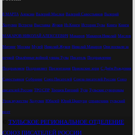
8 МАРТА
Алексин
Валерий Маслов
Валерий Савостьянов
Валерий
Ходулин
Встреча
Выставка
Жуков
Из Книги
История Тулы
Книга
Книги
МАКАРОВ НИКОЛАЙ АЛЕКСЕЕВИЧ
Макаров
Макаров Николай
Маслов
Митинг
Москва
Музей
Николай Жуков
Николай Макаров
Они воевали за
речкой
Опалённые войной улицы Тулы
Писатель
Поздравление
Поздравляем
Поздравляет
Презентация
Приокские зори
С Днём Рождения
Савостьянов
Собрание
Союз Писателей
Союза писателей России
Союз
писателей России
ТРО СПР
Трещев Евгений
Тула
Тульские суворовцы
Урок мужества
Ходулин
Юбилей
Юрий Цкипури
справочник
тульский
поэт
©
ТУЛЬСКОЕ РЕГИОНАЛЬНОЕ ОТДЕЛЕНИЕ
СОЮЗ ПИСАТЕЛЕЙ РОССИИ