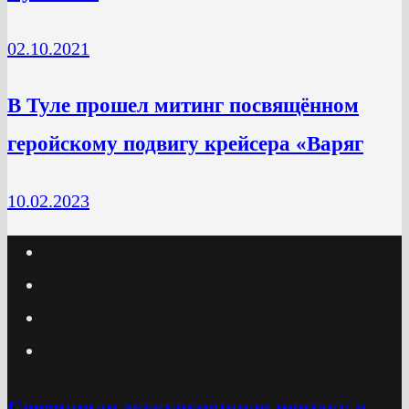
02.10.2021
В Туле прошел митинг посвящённом
геройскому подвигу крейсера «Варяг
10.02.2023
Cовершили экскурсионную поездку в