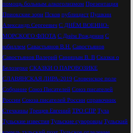
помощь больным алкоголизмом
Презентация
Приокские зори
Псков
публицист
Пушкин
Александр Сергеевич
С ДНЁМ ВОЕННО-
МОРСКОГО ФЛОТА
С Днём Рождения
С
юбиллем
Савастьянов В.Н.
Савостьянов
Савостьянов Валерий
Синицын В. В
Сказки о
Белозерке
СКАЗКИ О ПАРОВОЗИКЕ
СЛАВЯНСКАЯ ЛИРА-2019
Словенское поле
Собрание
Союз Писателей
Союз писателей
России
Союза писателей России
справочник
Стечкины
Трещев Евгений
ТРО СПР
Тула
Тульские известия
Тульские суворовцы
Тульский
кремль
тульский поэт
Тульское отделение