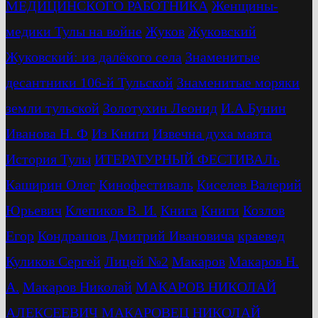
МЕДИЦИНСКОГО РАБОТНИКА
Женщины-
медики Тулы на войне
Жуков
Жуковский
Жуковский: из далёкого села
Знаменитые
десантники 106-й Тульской
Знаменитые моряки
земли тульской
Золотухин Леонид
И.А.Бунин
Иванова Н. Ф
Из Книги
Извечна духа маята
История Тулы
ИТЕРАТУРНЫЙ ФЕСТИВАЛь
Каширин Олег
Кинофестиваль
Киселев Валерий
Юрьевич
Клепиков В. И.
Книга
Книги
Козлов
Егор
Кондрашов Дмитрий Ивановича
краевед
Куликов Сергей
Лицей №2
Макаров
Макаров Н.
А.
Макаров Николай
МАКАРОВ НИКОЛАЙ
АЛЕКСЕЕВИЧ
МАКАРОВЕЦ НИКОЛАЙ