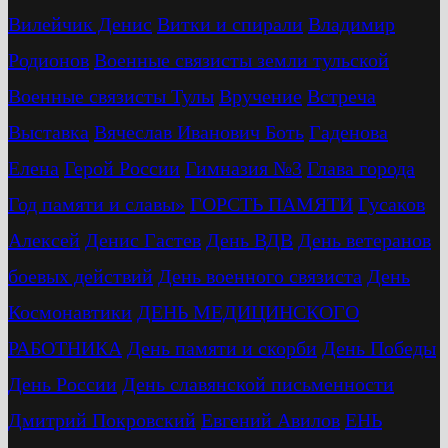
Вилейчик Денис
Витки и спирали
Владимир
Родионов
Военные связисты земли тульской
Военные связисты Тулы
Вручение
Встреча
Выставка
Вячеслав Иванович Боть
Гаденова
Елена
Герой России
Гимназия №3
Глава города
Год памяти и славы»
ГОРСТЬ ПАМЯТИ
Гусаков
Алексей
Денис Гастев
День ВДВ
День ветеранов
боевых действий
День военного связиста
День
Космонавтики
ДЕНЬ МЕДИЦИНСКОГО
РАБОТНИКА
День памяти и скорби
День Победы
День России
День славянской письменности
Дмитрий Покровский
Евгений Авилов
ЕНЬ