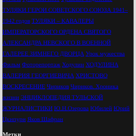
ТУЛЯКИ ГЕРОИ СОВЕТСКОГО СОЮЗА 1941–
1942 годов
ТУЛЯКИ – КАВАЛЕРЫ
ИМПЕРАТОРСКОГО ОРДЕНА СВЯТОГО
АЛЕКСАНДРА НЕВСКОГО В ВОЕННОЙ
ГАЛЕРЕЕ ЗИМНЕГО ДВОРЦА
Урок мужества
Фильм
Фоторепортаж
Ходулин
ХОДУЛИНА
ВАЛЕРИЯ ГЕОРГИЕВИЧА
ХРИСТОВО
ВОСКРЕСЕНИЕ
Чириков
Чириков. Хроника
жизни
ЭНЦИКЛОПЕДИЯ ТУЛЬСКОЙ
ЖУРНАЛИСТИКИ
Ю.Н.Озерова
Юбилей
Юрий
Цкипури
Яков Шафран
Метки