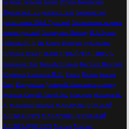
медики Тулы на войне
Жуков
Жуковский
Жуковский: из далёкого села
Знаменитые
десантники 106-й Тульской
Знаменитые моряки
земли тульской
Золотухин Леонид
И.А.Бунин
Иванова Н. Ф
Из Книги
Извечна духа маята
История Тулы
ИТЕРАТУРНЫЙ ФЕСТИВАЛь
Каширин Олег
Кинофестиваль
Киселев Валерий
Юрьевич
Клепиков В. И.
Книга
Книги
Козлов
Егор
Кондрашов Дмитрий Ивановича
краевед
Куликов Сергей
Лицей №2
Макаров
Макаров Н.
А.
Макаров Николай
МАКАРОВ НИКОЛАЙ
АЛЕКСЕЕВИЧ
МАКАРОВЕЦ НИКОЛАЙ
АЛЕКСАНДРОВИЧ
Маслов
Митинг