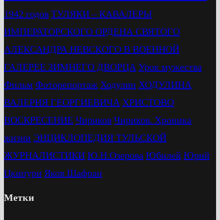
1942 годов
ТУЛЯКИ – КАВАЛЕРЫ
ИМПЕРАТОРСКОГО ОРДЕНА СВЯТОГО
АЛЕКСАНДРА НЕВСКОГО В ВОЕННОЙ
ГАЛЕРЕЕ ЗИМНЕГО ДВОРЦА
Урок мужества
Фильм
Фоторепортаж
Ходулин
ХОДУЛИНА
ВАЛЕРИЯ ГЕОРГИЕВИЧА
ХРИСТОВО
ВОСКРЕСЕНИЕ
Чириков
Чириков. Хроника
жизни
ЭНЦИКЛОПЕДИЯ ТУЛЬСКОЙ
ЖУРНАЛИСТИКИ
Ю.Н.Озерова
Юбилей
Юрий
Цкипури
Яков Шафран
Метки