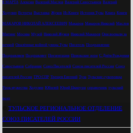
8 МАРТА
Алексин
Валерий Маслов
Валерий Савостьянов
Валерий
Ходулин
Встреча
Выставка
Жуков
Из Книги
История Тулы
Книга
Книги
МАКАРОВ НИКОЛАЙ АЛЕКСЕЕВИЧ
Макаров
Макаров Николай
Маслов
Митинг
Москва
Музей
Николай Жуков
Николай Макаров
Они воевали за
речкой
Опалённые войной улицы Тулы
Писатель
Поздравление
Поздравляем
Поздравляет
Презентация
Приокские зори
С Днём Рождения
Савостьянов
Собрание
Союз Писателей
Союза писателей России
Союз
писателей России
ТРО СПР
Трещев Евгений
Тула
Тульские суворовцы
Урок мужества
Ходулин
Юбилей
Юрий Цкипури
справочник
тульский
поэт
©
ТУЛЬСКОЕ РЕГИОНАЛЬНОЕ ОТДЕЛЕНИЕ
СОЮЗ ПИСАТЕЛЕЙ РОССИИ