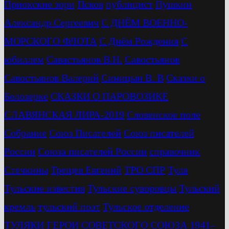
Приокские зори
Псков
публицист
Пушкин
Александр Сергеевич
С ДНЁМ ВОЕННО-
МОРСКОГО ФЛОТА
С Днём Рождения
С
юбиллем
Савастьянов В.Н.
Савостьянов
Савостьянов Валерий
Синицын В. В
Сказки о
Белозерке
СКАЗКИ О ПАРОВОЗИКЕ
СЛАВЯНСКАЯ ЛИРА-2019
Словенское поле
Собрание
Союз Писателей
Союз писателей
России
Союза писателей России
справочник
Стечкины
Трещев Евгений
ТРО СПР
Тула
Тульские известия
Тульские суворовцы
Тульский
кремль
тульский поэт
Тульское отделение
ТУЛЯКИ ГЕРОИ СОВЕТСКОГО СОЮЗА 1941–