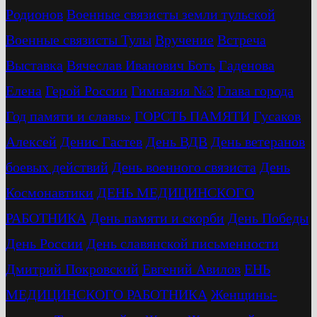
Родионов
Военные связисты земли тульской
Военные связисты Тулы
Вручение
Встреча
Выставка
Вячеслав Иванович Боть
Гаденова
Елена
Герой России
Гимназия №3
Глава города
Год памяти и славы»
ГОРСТЬ ПАМЯТИ
Гусаков
Алексей
Денис Гастев
День ВДВ
День ветеранов
боевых действий
День военного связиста
День
Космонавтики
ДЕНЬ МЕДИЦИНСКОГО
РАБОТНИКА
День памяти и скорби
День Победы
День России
День славянской письменности
Дмитрий Покровский
Евгений Авилов
ЕНЬ
МЕДИЦИНСКОГО РАБОТНИКА
Женщины-