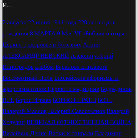
И…
2 августа
22 июня 1941 года
220 лет со дня
рождения
8 МАРТА
9 Мая
Vf
»Библия и отцы
Церкви о здоровье и болезнях
Акция
АЛЕКСАНДР НЕВСКИЙ
Алексин
алерий
Виноградов
альбом
Баранова Елизавета
Бессмертный Полк
Библейские афоризмы и
афоризмы отцов Церкви о медицине
Бодрединов
В. Т.
Бориc Играев
БОРИС ИГРАЕВ
БОТЬ
Валерий Маслов
Валерий Савостьянов
Валерий
Ходулин
ВЕЛИКАЯ ОТЕЧЕСТВЕННАЯ ВОЙНА
Вилейчик Денис
Витки и спирали
Владимир