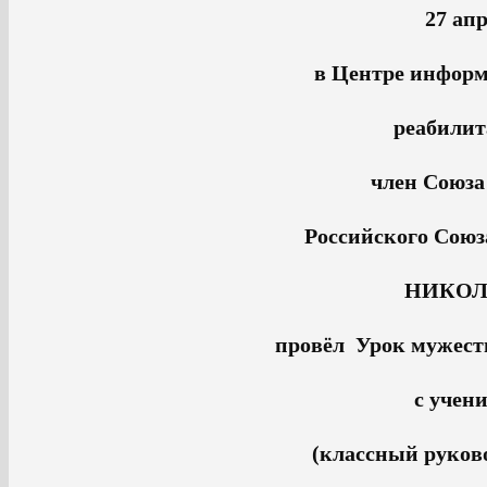
27 апр
в Центре информ
реабилит
член Союза
Российского Союз
НИКОЛ
провёл Урок мужеств
с учен
(классный руково