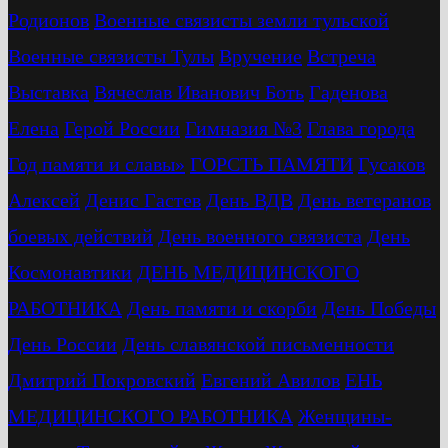
Родионов
Военные связисты земли тульской
Военные связисты Тулы
Вручение
Встреча
Выставка
Вячеслав Иванович Боть
Гаденова
Елена
Герой России
Гимназия №3
Глава города
Год памяти и славы»
ГОРСТЬ ПАМЯТИ
Гусаков
Алексей
Денис Гастев
День ВДВ
День ветеранов
боевых действий
День военного связиста
День
Космонавтики
ДЕНЬ МЕДИЦИНСКОГО
РАБОТНИКА
День памяти и скорби
День Победы
День России
День славянской письменности
Дмитрий Покровский
Евгений Авилов
ЕНЬ
МЕДИЦИНСКОГО РАБОТНИКА
Женщины-