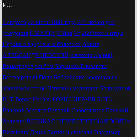
И…
2 августа
22 июня 1941 года
220 лет со дня
рождения
8 МАРТА
9 Мая
Vf
»Библия и отцы
Церкви о здоровье и болезнях
Акция
АЛЕКСАНДР НЕВСКИЙ
Алексин
алерий
Виноградов
альбом
Баранова Елизавета
Бессмертный Полк
Библейские афоризмы и
афоризмы отцов Церкви о медицине
Бодрединов
В. Т.
Бориc Играев
БОРИС ИГРАЕВ
БОТЬ
Валерий Маслов
Валерий Савостьянов
Валерий
Ходулин
ВЕЛИКАЯ ОТЕЧЕСТВЕННАЯ ВОЙНА
Вилейчик Денис
Витки и спирали
Владимир