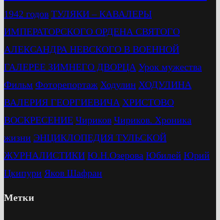
1942 годов
ТУЛЯКИ – КАВАЛЕРЫ
ИМПЕРАТОРСКОГО ОРДЕНА СВЯТОГО
АЛЕКСАНДРА НЕВСКОГО В ВОЕННОЙ
ГАЛЕРЕЕ ЗИМНЕГО ДВОРЦА
Урок мужества
Фильм
Фоторепортаж
Ходулин
ХОДУЛИНА
ВАЛЕРИЯ ГЕОРГИЕВИЧА
ХРИСТОВО
ВОСКРЕСЕНИЕ
Чириков
Чириков. Хроника
жизни
ЭНЦИКЛОПЕДИЯ ТУЛЬСКОЙ
ЖУРНАЛИСТИКИ
Ю.Н.Озерова
Юбилей
Юрий
Цкипури
Яков Шафран
Метки