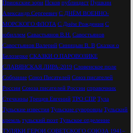
Приокские зори
Псков
публицист
Пушкин
Александр Сергеевич
С ДНЁМ ВОЕННО-
МОРСКОГО ФЛОТА
С Днём Рождения
С
юбиллем
Савастьянов В.Н.
Савостьянов
Савостьянов Валерий
Синицын В. В
Сказки о
Белозерке
СКАЗКИ О ПАРОВОЗИКЕ
СЛАВЯНСКАЯ ЛИРА-2019
Словенское поле
Собрание
Союз Писателей
Союз писателей
России
Союза писателей России
справочник
Стечкины
Трещев Евгений
ТРО СПР
Тула
Тульские известия
Тульские суворовцы
Тульский
кремль
тульский поэт
Тульское отделение
ТУЛЯКИ ГЕРОИ СОВЕТСКОГО СОЮЗА 1941–