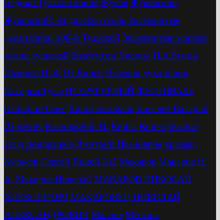
медики Тулы на войне
Жуков
Жуковский
Жуковский: из далёкого села
Знаменитые
десантники 106-й Тульской
Знаменитые моряки
земли тульской
Золотухин Леонид
И.А.Бунин
Иванова Н. Ф
Из Книги
Извечна духа маята
История Тулы
ИТЕРАТУРНЫЙ ФЕСТИВАЛь
Каширин Олег
Кинофестиваль
Киселев Валерий
Юрьевич
Клепиков В. И.
Книга
Книги
Козлов
Егор
Кондрашов Дмитрий Ивановича
краевед
Куликов Сергей
Лицей №2
Макаров
Макаров Н.
А.
Макаров Николай
МАКАРОВ НИКОЛАЙ
АЛЕКСЕЕВИЧ
МАКАРОВЕЦ НИКОЛАЙ
АЛЕКСАНДРОВИЧ
Маслов
Митинг