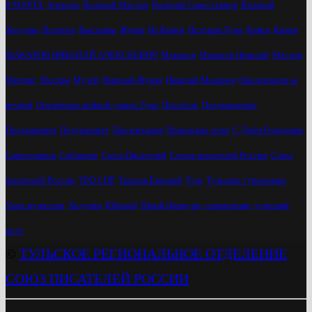
8 МАРТА
Алексин
Валерий Маслов
Валерий Савостьянов
Валерий
Ходулин
Встреча
Выставка
Жуков
Из Книги
История Тулы
Книга
Книги
МАКАРОВ НИКОЛАЙ АЛЕКСЕЕВИЧ
Макаров
Макаров Николай
Маслов
Митинг
Москва
Музей
Николай Жуков
Николай Макаров
Они воевали за
речкой
Опалённые войной улицы Тулы
Писатель
Поздравление
Поздравляем
Поздравляет
Презентация
Приокские зори
С Днём Рождения
Савостьянов
Собрание
Союз Писателей
Союза писателей России
Союз
писателей России
ТРО СПР
Трещев Евгений
Тула
Тульские суворовцы
Урок мужества
Ходулин
Юбилей
Юрий Цкипури
справочник
тульский
поэт
©
ТУЛЬСКОЕ РЕГИОНАЛЬНОЕ ОТДЕЛЕНИЕ
СОЮЗ ПИСАТЕЛЕЙ РОССИИ