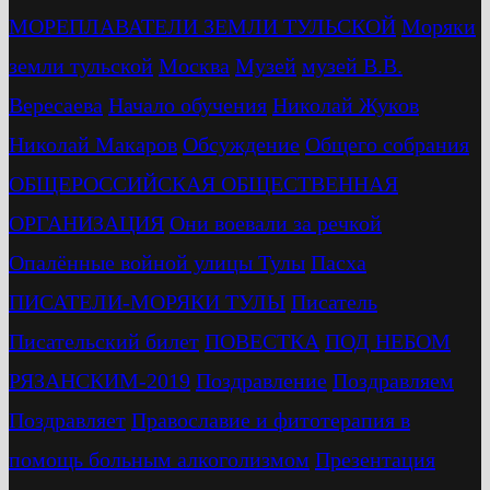
МОРЕПЛАВАТЕЛИ ЗЕМЛИ ТУЛЬСКОЙ
Моряки
земли тульской
Москва
Музей
музей В.В.
Вересаева
Начало обучения
Николай Жуков
Николай Макаров
Обсуждение
Общего собрания
ОБЩЕРОССИЙСКАЯ ОБЩЕСТВЕННАЯ
ОРГАНИЗАЦИЯ
Они воевали за речкой
Опалённые войной улицы Тулы
Пасха
ПИСАТЕЛИ-МОРЯКИ ТУЛЫ
Писатель
Писательский билет
ПОВЕСТКА
ПОД НЕБОМ
РЯЗАНСКИМ-2019
Поздравление
Поздравляем
Поздравляет
Православие и фитотерапия в
помощь больным алкоголизмом
Презентация