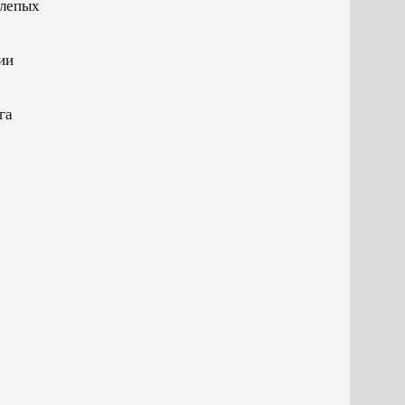
слепых
ии
га