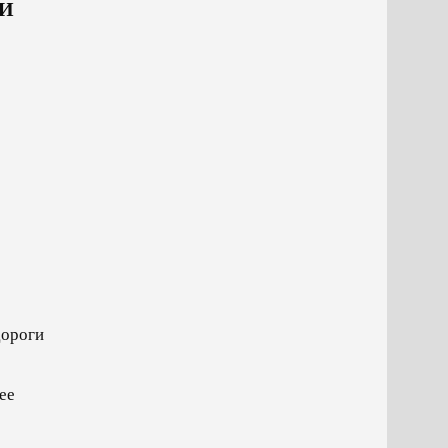
НИ
дороги
ее