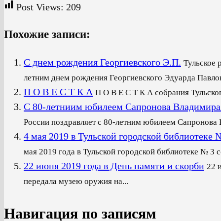
Post Views:
209
Похожие записи:
С днем рождения Георгиевского Э.П.
Тульское 
летним днем рождения Георгиевского Эдуарда Павлови
П О В Е С Т К А
П О В Е С Т К А собрания Тульско
С 80-летниим юбилеем Сапронова Владимира
России поздравляет с 80-летним юбилеем Сапронова В
4 мая 2019 в Тульской городской библиот
мая 2019 года в Тульской городской библиотеке № 3 со
22 июня 2019 года в День памяти и скорби
22 
передала музею оружия на...
Навигация по записям