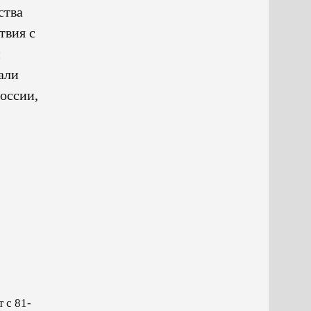
ства
твия с
й
али
оссии,
 с 81-