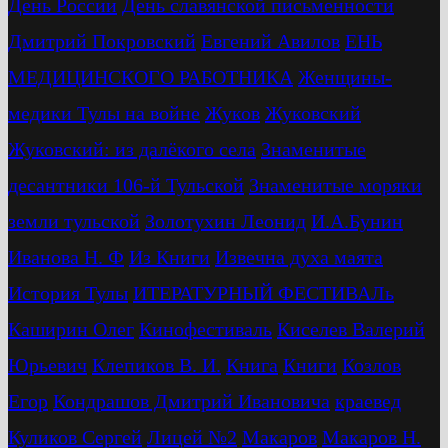
День России
День славянской письменности
Дмитрий Покровский
Евгений Авилов
ЕНЬ
МЕДИЦИНСКОГО РАБОТНИКА
Женщины-
медики Тулы на войне
Жуков
Жуковский
Жуковский: из далёкого села
Знаменитые
десантники 106-й Тульской
Знаменитые моряки
земли тульской
Золотухин Леонид
И.А.Бунин
Иванова Н. Ф
Из Книги
Извечна духа маята
История Тулы
ИТЕРАТУРНЫЙ ФЕСТИВАЛь
Каширин Олег
Кинофестиваль
Киселев Валерий
Юрьевич
Клепиков В. И.
Книга
Книги
Козлов
Егор
Кондрашов Дмитрий Ивановича
краевед
Куликов Сергей
Лицей №2
Макаров
Макаров Н.