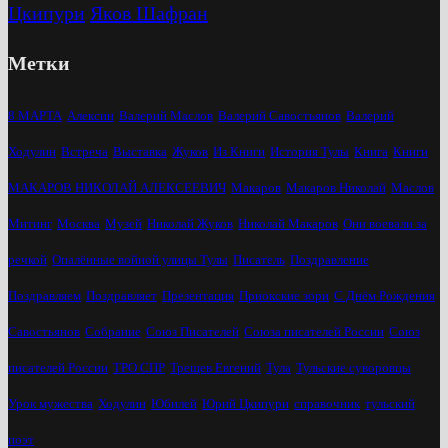
Цкипури
Яков Шафран
Метки
8 МАРТА
Алексин
Валерий Маслов
Валерий Савостьянов
Валерий
Ходулин
Встреча
Выставка
Жуков
Из Книги
История Тулы
Книга
Книги
МАКАРОВ НИКОЛАЙ АЛЕКСЕЕВИЧ
Макаров
Макаров Николай
Маслов
Митинг
Москва
Музей
Николай Жуков
Николай Макаров
Они воевали за
речкой
Опалённые войной улицы Тулы
Писатель
Поздравление
Поздравляем
Поздравляет
Презентация
Приокские зори
С Днём Рождения
Савостьянов
Собрание
Союз Писателей
Союза писателей России
Союз
писателей России
ТРО СПР
Трещев Евгений
Тула
Тульские суворовцы
Урок мужества
Ходулин
Юбилей
Юрий Цкипури
справочник
тульский
поэт