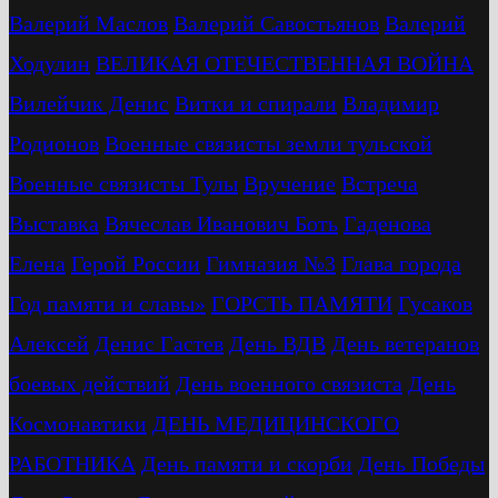
Валерий Маслов
Валерий Савостьянов
Валерий
Ходулин
ВЕЛИКАЯ ОТЕЧЕСТВЕННАЯ ВОЙНА
Вилейчик Денис
Витки и спирали
Владимир
Родионов
Военные связисты земли тульской
Военные связисты Тулы
Вручение
Встреча
Выставка
Вячеслав Иванович Боть
Гаденова
Елена
Герой России
Гимназия №3
Глава города
Год памяти и славы»
ГОРСТЬ ПАМЯТИ
Гусаков
Алексей
Денис Гастев
День ВДВ
День ветеранов
боевых действий
День военного связиста
День
Космонавтики
ДЕНЬ МЕДИЦИНСКОГО
РАБОТНИКА
День памяти и скорби
День Победы