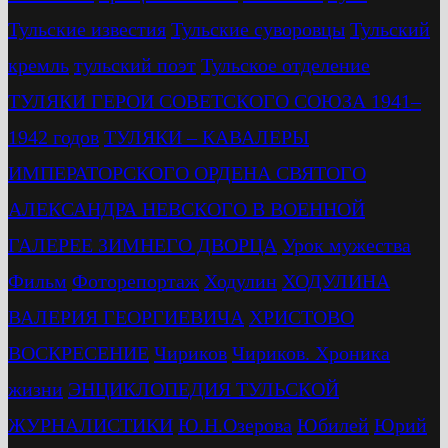
Тульские известия
Тульские суворовцы
Тульский
кремль
тульский поэт
Тульское отделение
ТУЛЯКИ ГЕРОИ СОВЕТСКОГО СОЮЗА 1941–
1942 годов
ТУЛЯКИ – КАВАЛЕРЫ
ИМПЕРАТОРСКОГО ОРДЕНА СВЯТОГО
АЛЕКСАНДРА НЕВСКОГО В ВОЕННОЙ
ГАЛЕРЕЕ ЗИМНЕГО ДВОРЦА
Урок мужества
Фильм
Фоторепортаж
Ходулин
ХОДУЛИНА
ВАЛЕРИЯ ГЕОРГИЕВИЧА
ХРИСТОВО
ВОСКРЕСЕНИЕ
Чириков
Чириков. Хроника
жизни
ЭНЦИКЛОПЕДИЯ ТУЛЬСКОЙ
ЖУРНАЛИСТИКИ
Ю.Н.Озерова
Юбилей
Юрий