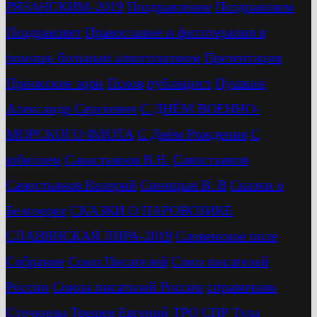
РЯЗАНСКИМ-2019
Поздравление
Поздравляем
Поздравляет
Православие и фитотерапия в
помощь больным алкоголизмом
Презентация
Приокские зори
Псков
публицист
Пушкин
Александр Сергеевич
С ДНЁМ ВОЕННО-
МОРСКОГО ФЛОТА
С Днём Рождения
С
юбиллем
Савастьянов В.Н.
Савостьянов
Савостьянов Валерий
Синицын В. В
Сказки о
Белозерке
СКАЗКИ О ПАРОВОЗИКЕ
СЛАВЯНСКАЯ ЛИРА-2019
Словенское поле
Собрание
Союз Писателей
Союз писателей
России
Союза писателей России
справочник
Стечкины
Трещев Евгений
ТРО СПР
Тула