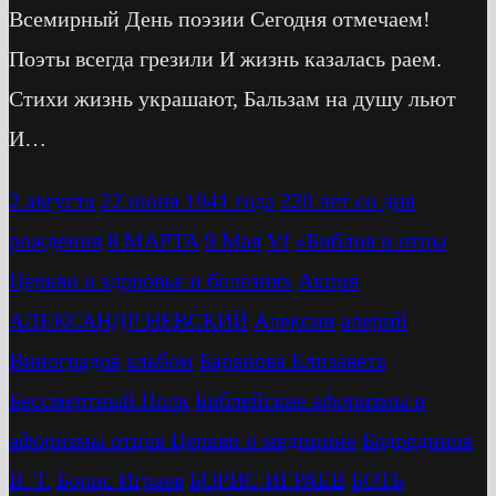
Всемирный День поэзии Сегодня отмечаем!
Поэты всегда грезили И жизнь казалась раем.
Стихи жизнь украшают, Бальзам на душу льют
И…
2 августа
22 июня 1941 года
220 лет со дня
рождения
8 МАРТА
9 Мая
Vf
»Библия и отцы
Церкви о здоровье и болезнях
Акция
АЛЕКСАНДР НЕВСКИЙ
Алексин
алерий
Виноградов
альбом
Баранова Елизавета
Бессмертный Полк
Библейские афоризмы и
афоризмы отцов Церкви о медицине
Бодрединов
В. Т.
Бориc Играев
БОРИС ИГРАЕВ
БОТЬ