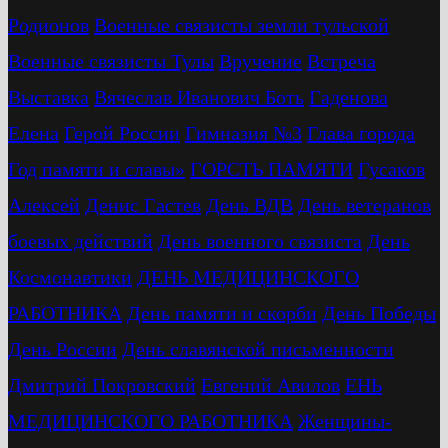
Родионов
Военные связисты земли тульской
Военные связисты Тулы
Вручение
Встреча
Выставка
Вячеслав Иванович Боть
Гаденова
Елена
Герой России
Гимназия №3
Глава города
Год памяти и славы»
ГОРСТЬ ПАМЯТИ
Гусаков
Алексей
Денис Гастев
День ВДВ
День ветеранов
боевых действий
День военного связиста
День
Космонавтики
ДЕНЬ МЕДИЦИНСКОГО
РАБОТНИКА
День памяти и скорби
День Победы
День России
День славянской письменности
Дмитрий Покровский
Евгений Авилов
ЕНЬ
МЕДИЦИНСКОГО РАБОТНИКА
Женщины-