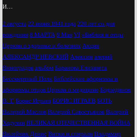
И…
2 августа
22 июня 1941 года
220 лет со дня
рождения
8 МАРТА
9 Мая
Vf
»Библия и отцы
Церкви о здоровье и болезнях
Акция
АЛЕКСАНДР НЕВСКИЙ
Алексин
алерий
Виноградов
альбом
Баранова Елизавета
Бессмертный Полк
Библейские афоризмы и
афоризмы отцов Церкви о медицине
Бодрединов
В. Т.
Бориc Играев
БОРИС ИГРАЕВ
БОТЬ
Валерий Маслов
Валерий Савостьянов
Валерий
Ходулин
ВЕЛИКАЯ ОТЕЧЕСТВЕННАЯ ВОЙНА
Вилейчик Денис
Витки и спирали
Владимир