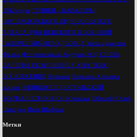
1942 годов
ТУЛЯКИ – КАВАЛЕРЫ
ИМПЕРАТОРСКОГО ОРДЕНА СВЯТОГО
АЛЕКСАНДРА НЕВСКОГО В ВОЕННОЙ
ГАЛЕРЕЕ ЗИМНЕГО ДВОРЦА
Урок мужества
Фильм
Фоторепортаж
Ходулин
ХОДУЛИНА
ВАЛЕРИЯ ГЕОРГИЕВИЧА
ХРИСТОВО
ВОСКРЕСЕНИЕ
Чириков
Чириков. Хроника
жизни
ЭНЦИКЛОПЕДИЯ ТУЛЬСКОЙ
ЖУРНАЛИСТИКИ
Ю.Н.Озерова
Юбилей
Юрий
Цкипури
Яков Шафран
Метки