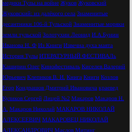
медики Тулы на войне
Жуков
Жуковский
Жуковский: из далёкого села
Знаменитые
десантники 106-й Тульской
Знаменитые моряки
земли тульской
Золотухин Леонид
И.А.Бунин
Иванова Н. Ф
Из Книги
Извечна духа маята
История Тулы
ИТЕРАТУРНЫЙ ФЕСТИВАЛь
Каширин Олег
Кинофестиваль
Киселев Валерий
Юрьевич
Клепиков В. И.
Книга
Книги
Козлов
Егор
Кондрашов Дмитрий Ивановича
краевед
Куликов Сергей
Лицей №2
Макаров
Макаров Н.
А.
Макаров Николай
МАКАРОВ НИКОЛАЙ
АЛЕКСЕЕВИЧ
МАКАРОВЕЦ НИКОЛАЙ
АЛЕКСАНДРОВИЧ
Маслов
Митинг