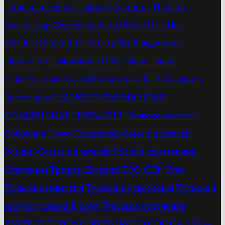
Приокские зори
Псков
публицист
Пушкин
Александр Сергеевич
С ДНЁМ ВОЕННО-
МОРСКОГО ФЛОТА
С Днём Рождения
С
юбиллем
Савастьянов В.Н.
Савостьянов
Савостьянов Валерий
Синицын В. В
Сказки о
Белозерке
СКАЗКИ О ПАРОВОЗИКЕ
СЛАВЯНСКАЯ ЛИРА-2019
Словенское поле
Собрание
Союз Писателей
Союз писателей
России
Союза писателей России
справочник
Стечкины
Трещев Евгений
ТРО СПР
Тула
Тульские известия
Тульские суворовцы
Тульский
кремль
тульский поэт
Тульское отделение
ТУЛЯКИ ГЕРОИ СОВЕТСКОГО СОЮЗА 1941–