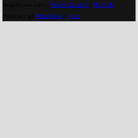
Разработка сайта
Vadim Kazakov
|
B2X.SU
Работает на
WordPress
и
Bam
.