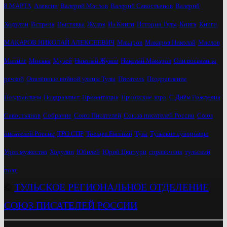
8 МАРТА
Алексин
Валерий Маслов
Валерий Савостьянов
Валерий
Ходулин
Встреча
Выставка
Жуков
Из Книги
История Тулы
Книга
Книги
МАКАРОВ НИКОЛАЙ АЛЕКСЕЕВИЧ
Макаров
Макаров Николай
Маслов
Митинг
Москва
Музей
Николай Жуков
Николай Макаров
Они воевали за
речкой
Опалённые войной улицы Тулы
Писатель
Поздравление
Поздравляем
Поздравляет
Презентация
Приокские зори
С Днём Рождения
Савостьянов
Собрание
Союз Писателей
Союза писателей России
Союз
писателей России
ТРО СПР
Трещев Евгений
Тула
Тульские суворовцы
Урок мужества
Ходулин
Юбилей
Юрий Цкипури
справочник
тульский
поэт
©
ТУЛЬСКОЕ РЕГИОНАЛЬНОЕ ОТДЕЛЕНИЕ
СОЮЗ ПИСАТЕЛЕЙ РОССИИ