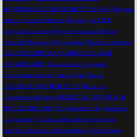
МОРЕПЛАВАТЕЛИ ЗЕМЛИ ТУЛЬСКОЙ
Моряки
земли тульской
Москва
Музей
музей В.В.
Вересаева
Начало обучения
Николай Жуков
Николай Макаров
Обсуждение
Общего собрания
ОБЩЕРОССИЙСКАЯ ОБЩЕСТВЕННАЯ
ОРГАНИЗАЦИЯ
Они воевали за речкой
Опалённые войной улицы Тулы
Пасха
ПИСАТЕЛИ-МОРЯКИ ТУЛЫ
Писатель
Писательский билет
ПОВЕСТКА
ПОД НЕБОМ
РЯЗАНСКИМ-2019
Поздравление
Поздравляем
Поздравляет
Православие и фитотерапия в
помощь больным алкоголизмом
Презентация