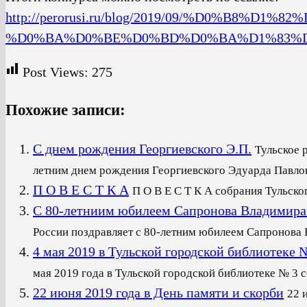
http://perorusi.ru/blog/2019/09/%D0%B8%D1
%D0%BA%D0%BE%D0%BD%D0%BA%D1%83%D1
Post Views:
275
Похожие записи:
С днем рождения Георгиевского Э.П.
Тульское 
летним днем рождения Георгиевского Эдуарда Павлови
П О В Е С Т К А
П О В Е С Т К А собрания Тульско
С 80-летниим юбилеем Сапронова Владимира
России поздравляет с 80-летним юбилеем Сапронова В
4 мая 2019 в Тульской городской библиот
мая 2019 года в Тульской городской библиотеке № 3 со
22 июня 2019 года в День памяти и скорби
22 