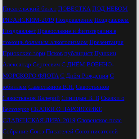
Писательский билет
ПОВЕСТКА
ПОД НЕБОМ
РЯЗАНСКИМ-2019
Поздравление
Поздравляем
Поздравляет
Православие и фитотерапия в
помощь больным алкоголизмом
Презентация
Приокские зори
Псков
публицист
Пушкин
Александр Сергеевич
С ДНЁМ ВОЕННО-
МОРСКОГО ФЛОТА
С Днём Рождения
С
юбиллем
Савастьянов В.Н.
Савостьянов
Савостьянов Валерий
Синицын В. В
Сказки о
Белозерке
СКАЗКИ О ПАРОВОЗИКЕ
СЛАВЯНСКАЯ ЛИРА-2019
Словенское поле
Собрание
Союз Писателей
Союз писателей