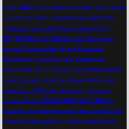
РАБОТНИКА
День памяти и скорби
День Победы
День России
День славянской письменности
Дмитрий Покровский
Евгений Авилов
ЕНЬ
МЕДИЦИНСКОГО РАБОТНИКА
Женщины-
медики Тулы на войне
Жуков
Жуковский
Жуковский: из далёкого села
Знаменитые
десантники 106-й Тульской
Знаменитые моряки
земли тульской
Золотухин Леонид
И.А.Бунин
Иванова Н. Ф
Из Книги
Извечна духа маята
История Тулы
ИТЕРАТУРНЫЙ ФЕСТИВАЛь
Каширин Олег
Кинофестиваль
Киселев Валерий
Юрьевич
Клепиков В. И.
Книга
Книги
Козлов