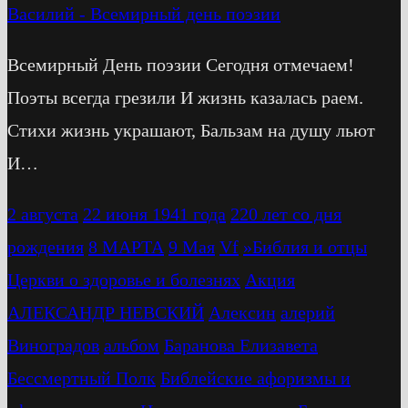
Василий
-
Всемирный день поэзии
Всемирный День поэзии Сегодня отмечаем!
Поэты всегда грезили И жизнь казалась раем.
Стихи жизнь украшают, Бальзам на душу льют
И…
2 августа
22 июня 1941 года
220 лет со дня
рождения
8 МАРТА
9 Мая
Vf
»Библия и отцы
Церкви о здоровье и болезнях
Акция
АЛЕКСАНДР НЕВСКИЙ
Алексин
алерий
Виноградов
альбом
Баранова Елизавета
Бессмертный Полк
Библейские афоризмы и