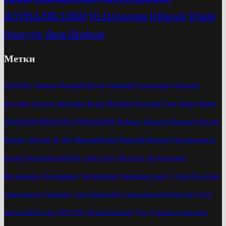
ЖУРНАЛИСТИКИ
Ю.Н.Озерова
Юбилей
Юрий
Цкипури
Яков Шафран
Метки
8 МАРТА
Алексин
Валерий Маслов
Валерий Савостьянов
Валерий
Ходулин
Встреча
Выставка
Жуков
Из Книги
История Тулы
Книга
Книги
МАКАРОВ НИКОЛАЙ АЛЕКСЕЕВИЧ
Макаров
Макаров Николай
Маслов
Митинг
Москва
Музей
Николай Жуков
Николай Макаров
Они воевали за
речкой
Опалённые войной улицы Тулы
Писатель
Поздравление
Поздравляем
Поздравляет
Презентация
Приокские зори
С Днём Рождения
Савостьянов
Собрание
Союз Писателей
Союза писателей России
Союз
писателей России
ТРО СПР
Трещев Евгений
Тула
Тульские суворовцы