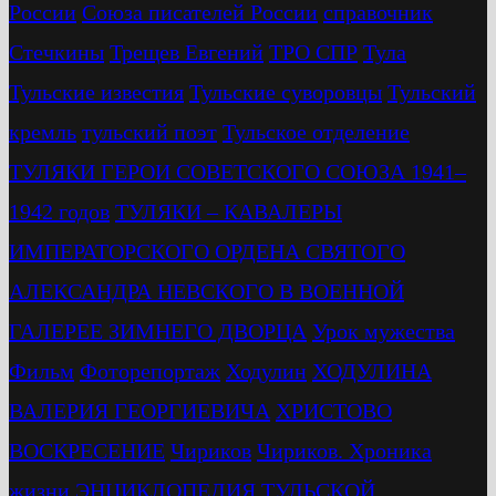
России
Союза писателей России
справочник
Стечкины
Трещев Евгений
ТРО СПР
Тула
Тульские известия
Тульские суворовцы
Тульский
кремль
тульский поэт
Тульское отделение
ТУЛЯКИ ГЕРОИ СОВЕТСКОГО СОЮЗА 1941–
1942 годов
ТУЛЯКИ – КАВАЛЕРЫ
ИМПЕРАТОРСКОГО ОРДЕНА СВЯТОГО
АЛЕКСАНДРА НЕВСКОГО В ВОЕННОЙ
ГАЛЕРЕЕ ЗИМНЕГО ДВОРЦА
Урок мужества
Фильм
Фоторепортаж
Ходулин
ХОДУЛИНА
ВАЛЕРИЯ ГЕОРГИЕВИЧА
ХРИСТОВО
ВОСКРЕСЕНИЕ
Чириков
Чириков. Хроника
жизни
ЭНЦИКЛОПЕДИЯ ТУЛЬСКОЙ