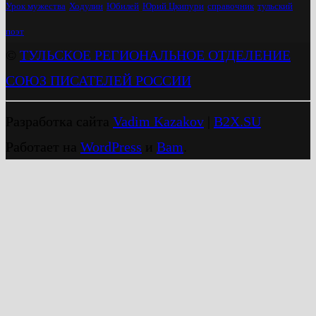
Урок мужества
Ходулин
Юбилей
Юрий Цкипури
справочник
тульский
поэт
©
ТУЛЬСКОЕ РЕГИОНАЛЬНОЕ ОТДЕЛЕНИЕ
СОЮЗ ПИСАТЕЛЕЙ РОССИИ
Разработка сайта
Vadim Kazakov
|
B2X.SU
Работает на
WordPress
и
Bam
.