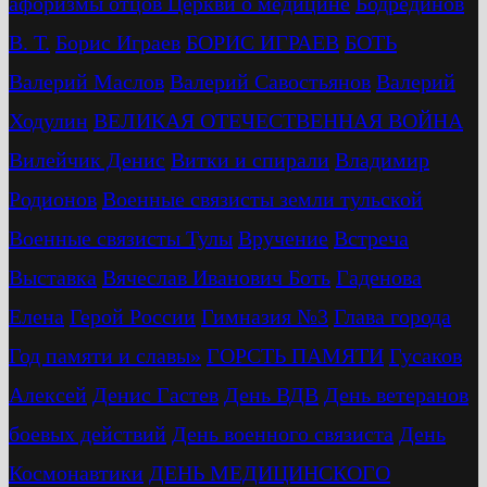
афоризмы отцов Церкви о медицине
Бодрединов
В. Т.
Бориc Играев
БОРИС ИГРАЕВ
БОТЬ
Валерий Маслов
Валерий Савостьянов
Валерий
Ходулин
ВЕЛИКАЯ ОТЕЧЕСТВЕННАЯ ВОЙНА
Вилейчик Денис
Витки и спирали
Владимир
Родионов
Военные связисты земли тульской
Военные связисты Тулы
Вручение
Встреча
Выставка
Вячеслав Иванович Боть
Гаденова
Елена
Герой России
Гимназия №3
Глава города
Год памяти и славы»
ГОРСТЬ ПАМЯТИ
Гусаков
Алексей
Денис Гастев
День ВДВ
День ветеранов
боевых действий
День военного связиста
День
Космонавтики
ДЕНЬ МЕДИЦИНСКОГО