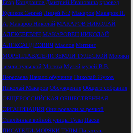
Егор
Кондрашов Дмитрий Ивановича
краевед
Куликов Сергей
Лицей №2
Макаров
Макаров Н.
А.
Макаров Николай
МАКАРОВ НИКОЛАЙ
АЛЕКСЕЕВИЧ
МАКАРОВЕЦ НИКОЛАЙ
АЛЕКСАНДРОВИЧ
Маслов
Митинг
МОРЕПЛАВАТЕЛИ ЗЕМЛИ ТУЛЬСКОЙ
Моряки
земли тульской
Москва
Музей
музей В.В.
Вересаева
Начало обучения
Николай Жуков
Николай Макаров
Обсуждение
Общего собрания
ОБЩЕРОССИЙСКАЯ ОБЩЕСТВЕННАЯ
ОРГАНИЗАЦИЯ
Они воевали за речкой
Опалённые войной улицы Тулы
Пасха
ПИСАТЕЛИ-МОРЯКИ ТУЛЫ
Писатель