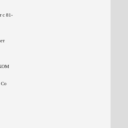
 с 81-
ет
ИКОМ
Со