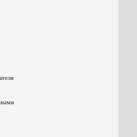
ателя
анами