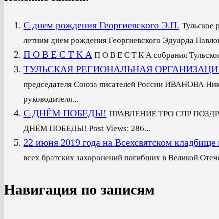
С днем рождения Георгиевского Э.П.
Тульское 
летним днем рождения Георгиевского Эдуарда Павлови
П О В Е С Т К А
П О В Е С Т К А собрания Тульско
ТУЛЬСКАЯ РЕГИОНАЛЬНАЯ ОРГАНИЗАЦИ
председателя Союза писателей России ИВАНОВА Нико
руководителя...
С ДНЁМ ПОБЕДЫ!
ПРАВЛЕНИЕ ТРО СПР ПОЗД
ДНЁМ ПОБЕДЫ! Post Views: 286...
22 июня 2019 года на Всехсвятском кладби
всех братских захоронений погибших в Великой Отече
Навигация по записям