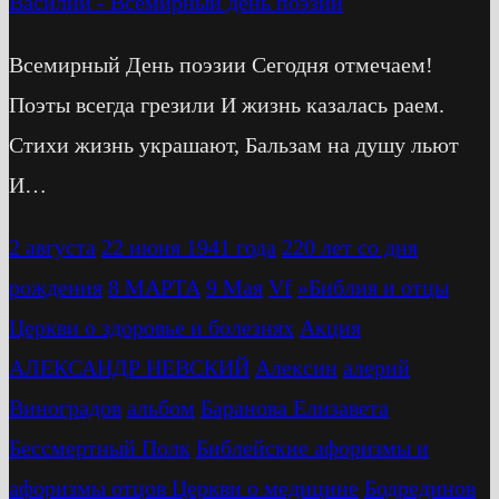
Василий
-
Всемирный день поэзии
Всемирный День поэзии Сегодня отмечаем!
Поэты всегда грезили И жизнь казалась раем.
Стихи жизнь украшают, Бальзам на душу льют
И…
2 августа
22 июня 1941 года
220 лет со дня
рождения
8 МАРТА
9 Мая
Vf
»Библия и отцы
Церкви о здоровье и болезнях
Акция
АЛЕКСАНДР НЕВСКИЙ
Алексин
алерий
Виноградов
альбом
Баранова Елизавета
Бессмертный Полк
Библейские афоризмы и
афоризмы отцов Церкви о медицине
Бодрединов