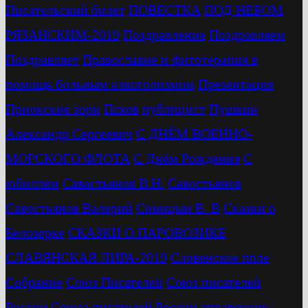
Писательский билет
ПОВЕСТКА
ПОД НЕБОМ
РЯЗАНСКИМ-2019
Поздравление
Поздравляем
Поздравляет
Православие и фитотерапия в
помощь больным алкоголизмом
Презентация
Приокские зори
Псков
публицист
Пушкин
Александр Сергеевич
С ДНЁМ ВОЕННО-
МОРСКОГО ФЛОТА
С Днём Рождения
С
юбиллем
Савастьянов В.Н.
Савостьянов
Савостьянов Валерий
Синицын В. В
Сказки о
Белозерке
СКАЗКИ О ПАРОВОЗИКЕ
СЛАВЯНСКАЯ ЛИРА-2019
Словенское поле
Собрание
Союз Писателей
Союз писателей
России
Союза писателей России
справочник