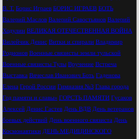
В. Т.
Бориc Играев
БОРИС ИГРАЕВ
БОТЬ
Валерий Маслов
Валерий Савостьянов
Валерий
Ходулин
ВЕЛИКАЯ ОТЕЧЕСТВЕННАЯ ВОЙНА
Вилейчик Денис
Витки и спирали
Владимир
Родионов
Военные связисты земли тульской
Военные связисты Тулы
Вручение
Встреча
Выставка
Вячеслав Иванович Боть
Гаденова
Елена
Герой России
Гимназия №3
Глава города
Год памяти и славы»
ГОРСТЬ ПАМЯТИ
Гусаков
Алексей
Денис Гастев
День ВДВ
День ветеранов
боевых действий
День военного связиста
День
Космонавтики
ДЕНЬ МЕДИЦИНСКОГО