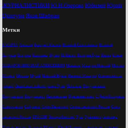
ЖУРНАЛИСТИКИ
Ю.Н.Озерова
Юбилей
Юрий
Цкипури
Яков Шафран
Метки
8 МАРТА
Алексин
Валерий Маслов
Валерий Савостьянов
Валерий
Ходулин
Встреча
Выставка
Жуков
Из Книги
История Тулы
Книга
Книги
МАКАРОВ НИКОЛАЙ АЛЕКСЕЕВИЧ
Макаров
Макаров Николай
Маслов
Митинг
Москва
Музей
Николай Жуков
Николай Макаров
Они воевали за
речкой
Опалённые войной улицы Тулы
Писатель
Поздравление
Поздравляем
Поздравляет
Презентация
Приокские зори
С Днём Рождения
Савостьянов
Собрание
Союз Писателей
Союза писателей России
Союз
писателей России
ТРО СПР
Трещев Евгений
Тула
Тульские суворовцы
Урок мужества
Ходулин
Юбилей
Юрий Цкипури
справочник
тульский