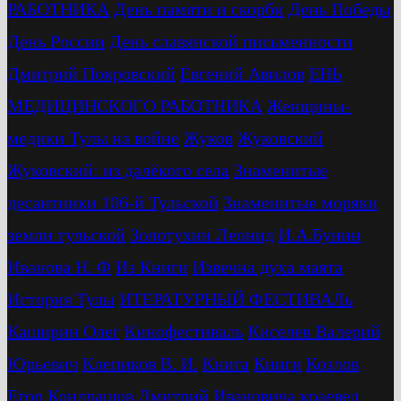
РАБОТНИКА
День памяти и скорби
День Победы
День России
День славянской письменности
Дмитрий Покровский
Евгений Авилов
ЕНЬ
МЕДИЦИНСКОГО РАБОТНИКА
Женщины-
медики Тулы на войне
Жуков
Жуковский
Жуковский: из далёкого села
Знаменитые
десантники 106-й Тульской
Знаменитые моряки
земли тульской
Золотухин Леонид
И.А.Бунин
Иванова Н. Ф
Из Книги
Извечна духа маята
История Тулы
ИТЕРАТУРНЫЙ ФЕСТИВАЛь
Каширин Олег
Кинофестиваль
Киселев Валерий
Юрьевич
Клепиков В. И.
Книга
Книги
Козлов
Егор
Кондрашов Дмитрий Ивановича
краевед