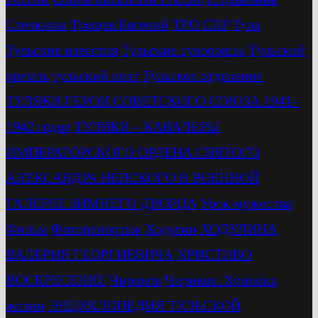
Стечкины
Трещев Евгений
ТРО СПР
Тула
Тульские известия
Тульские суворовцы
Тульский
кремль
тульский поэт
Тульское отделение
ТУЛЯКИ ГЕРОИ СОВЕТСКОГО СОЮЗА 1941–
1942 годов
ТУЛЯКИ – КАВАЛЕРЫ
ИМПЕРАТОРСКОГО ОРДЕНА СВЯТОГО
АЛЕКСАНДРА НЕВСКОГО В ВОЕННОЙ
ГАЛЕРЕЕ ЗИМНЕГО ДВОРЦА
Урок мужества
Фильм
Фоторепортаж
Ходулин
ХОДУЛИНА
ВАЛЕРИЯ ГЕОРГИЕВИЧА
ХРИСТОВО
ВОСКРЕСЕНИЕ
Чириков
Чириков. Хроника
жизни
ЭНЦИКЛОПЕДИЯ ТУЛЬСКОЙ