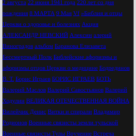
2 августа
22 июня 1941 года
220 лет со дня
рождения
8 МАРТА
9 Мая
Vf
»Библия и отцы
Церкви о здоровье и болезнях
Акция
АЛЕКСАНДР НЕВСКИЙ
Алексин
алерий
Виноградов
альбом
Баранова Елизавета
Бессмертный Полк
Библейские афоризмы и
афоризмы отцов Церкви о медицине
Бодрединов
В. Т.
Бориc Играев
БОРИС ИГРАЕВ
БОТЬ
Валерий Маслов
Валерий Савостьянов
Валерий
Ходулин
ВЕЛИКАЯ ОТЕЧЕСТВЕННАЯ ВОЙНА
Вилейчик Денис
Витки и спирали
Владимир
Родионов
Военные связисты земли тульской
Военные связисты Тулы
Вручение
Встреча