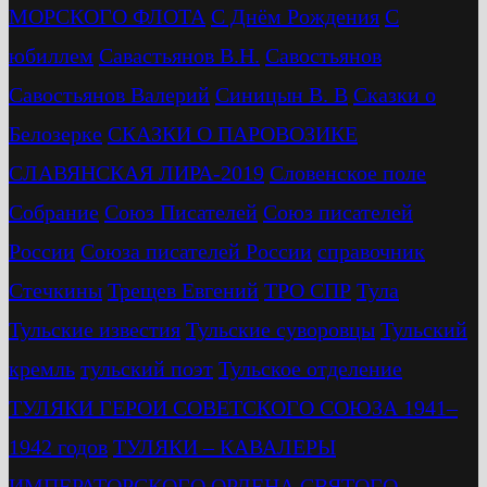
МОРСКОГО ФЛОТА
С Днём Рождения
С
юбиллем
Савастьянов В.Н.
Савостьянов
Савостьянов Валерий
Синицын В. В
Сказки о
Белозерке
СКАЗКИ О ПАРОВОЗИКЕ
СЛАВЯНСКАЯ ЛИРА-2019
Словенское поле
Собрание
Союз Писателей
Союз писателей
России
Союза писателей России
справочник
Стечкины
Трещев Евгений
ТРО СПР
Тула
Тульские известия
Тульские суворовцы
Тульский
кремль
тульский поэт
Тульское отделение
ТУЛЯКИ ГЕРОИ СОВЕТСКОГО СОЮЗА 1941–
1942 годов
ТУЛЯКИ – КАВАЛЕРЫ
ИМПЕРАТОРСКОГО ОРДЕНА СВЯТОГО