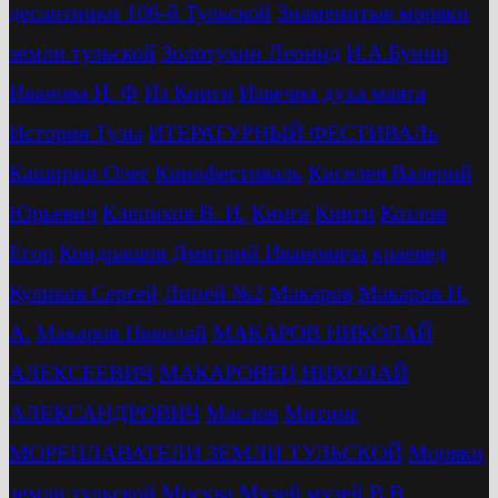
десантники 106-й Тульской
Знаменитые моряки
земли тульской
Золотухин Леонид
И.А.Бунин
Иванова Н. Ф
Из Книги
Извечна духа маята
История Тулы
ИТЕРАТУРНЫЙ ФЕСТИВАЛь
Каширин Олег
Кинофестиваль
Киселев Валерий
Юрьевич
Клепиков В. И.
Книга
Книги
Козлов
Егор
Кондрашов Дмитрий Ивановича
краевед
Куликов Сергей
Лицей №2
Макаров
Макаров Н.
А.
Макаров Николай
МАКАРОВ НИКОЛАЙ
АЛЕКСЕЕВИЧ
МАКАРОВЕЦ НИКОЛАЙ
АЛЕКСАНДРОВИЧ
Маслов
Митинг
МОРЕПЛАВАТЕЛИ ЗЕМЛИ ТУЛЬСКОЙ
Моряки
земли тульской
Москва
Музей
музей В.В.