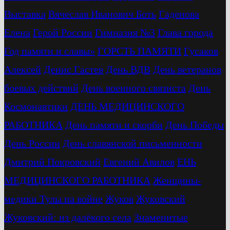
Выставка
Вячеслав Иванович Боть
Гаденова
Елена
Герой России
Гимназия №3
Глава города
Год памяти и славы»
ГОРСТЬ ПАМЯТИ
Гусаков
Алексей
Денис Гастев
День ВДВ
День ветеранов
боевых действий
День военного связиста
День
Космонавтики
ДЕНЬ МЕДИЦИНСКОГО
РАБОТНИКА
День памяти и скорби
День Победы
День России
День славянской письменности
Дмитрий Покровский
Евгений Авилов
ЕНЬ
МЕДИЦИНСКОГО РАБОТНИКА
Женщины-
медики Тулы на войне
Жуков
Жуковский
Жуковский: из далёкого села
Знаменитые