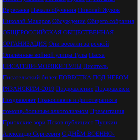
Вересаева
Начало обучения
Николай Жуков
Николай Макаров
Обсуждение
Общего собрания
ОБЩЕРОССИЙСКАЯ ОБЩЕСТВЕННАЯ
ОРГАНИЗАЦИЯ
Они воевали за речкой
Опалённые войной улицы Тулы
Пасха
ПИСАТЕЛИ-МОРЯКИ ТУЛЫ
Писатель
Писательский билет
ПОВЕСТКА
ПОД НЕБОМ
РЯЗАНСКИМ-2019
Поздравление
Поздравляем
Поздравляет
Православие и фитотерапия в
помощь больным алкоголизмом
Презентация
Приокские зори
Псков
публицист
Пушкин
Александр Сергеевич
С ДНЁМ ВОЕННО-