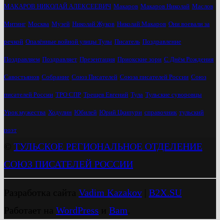
МАКАРОВ НИКОЛАЙ АЛЕКСЕЕВИЧ
Макаров
Макаров Николай
Маслов
Митинг
Москва
Музей
Николай Жуков
Николай Макаров
Они воевали за
речкой
Опалённые войной улицы Тулы
Писатель
Поздравление
Поздравляем
Поздравляет
Презентация
Приокские зори
С Днём Рождения
Савостьянов
Собрание
Союз Писателей
Союза писателей России
Союз
писателей России
ТРО СПР
Трещев Евгений
Тула
Тульские суворовцы
Урок мужества
Ходулин
Юбилей
Юрий Цкипури
справочник
тульский
поэт
©
ТУЛЬСКОЕ РЕГИОНАЛЬНОЕ ОТДЕЛЕНИЕ
СОЮЗ ПИСАТЕЛЕЙ РОССИИ
Разработка сайта
Vadim Kazakov
|
B2X.SU
Работает на
WordPress
и
Bam
.