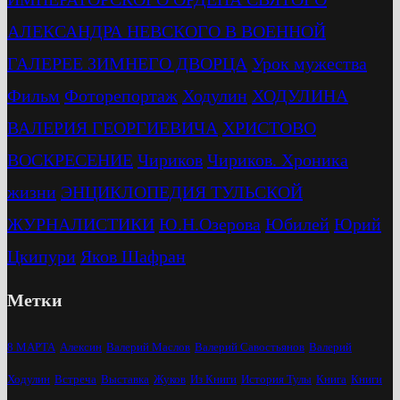
АЛЕКСАНДРА НЕВСКОГО В ВОЕННОЙ
ГАЛЕРЕЕ ЗИМНЕГО ДВОРЦА
Урок мужества
Фильм
Фоторепортаж
Ходулин
ХОДУЛИНА
ВАЛЕРИЯ ГЕОРГИЕВИЧА
ХРИСТОВО
ВОСКРЕСЕНИЕ
Чириков
Чириков. Хроника
жизни
ЭНЦИКЛОПЕДИЯ ТУЛЬСКОЙ
ЖУРНАЛИСТИКИ
Ю.Н.Озерова
Юбилей
Юрий
Цкипури
Яков Шафран
Метки
8 МАРТА
Алексин
Валерий Маслов
Валерий Савостьянов
Валерий
Ходулин
Встреча
Выставка
Жуков
Из Книги
История Тулы
Книга
Книги