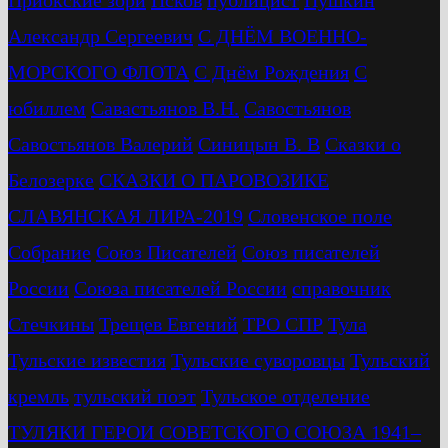
Александр Сергеевич
С ДНЁМ ВОЕННО-
МОРСКОГО ФЛОТА
С Днём Рождения
С
юбиллем
Савастьянов В.Н.
Савостьянов
Савостьянов Валерий
Синицын В. В
Сказки о
Белозерке
СКАЗКИ О ПАРОВОЗИКЕ
СЛАВЯНСКАЯ ЛИРА-2019
Словенское поле
Собрание
Союз Писателей
Союз писателей
России
Союза писателей России
справочник
Стечкины
Трещев Евгений
ТРО СПР
Тула
Тульские известия
Тульские суворовцы
Тульский
кремль
тульский поэт
Тульское отделение
ТУЛЯКИ ГЕРОИ СОВЕТСКОГО СОЮЗА 1941–