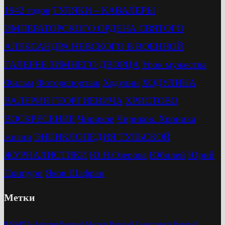
1942 годов
ТУЛЯКИ – КАВАЛЕРЫ
ИМПЕРАТОРСКОГО ОРДЕНА СВЯТОГО
АЛЕКСАНДРА НЕВСКОГО В ВОЕННОЙ
ГАЛЕРЕЕ ЗИМНЕГО ДВОРЦА
Урок мужества
Фильм
Фоторепортаж
Ходулин
ХОДУЛИНА
ВАЛЕРИЯ ГЕОРГИЕВИЧА
ХРИСТОВО
ВОСКРЕСЕНИЕ
Чириков
Чириков. Хроника
жизни
ЭНЦИКЛОПЕДИЯ ТУЛЬСКОЙ
ЖУРНАЛИСТИКИ
Ю.Н.Озерова
Юбилей
Юрий
Цкипури
Яков Шафран
Метки
8 МАРТА
Алексин
Валерий Маслов
Валерий Савостьянов
Валерий