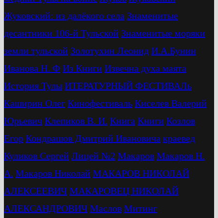
Жуковский: из далёкого села
Знаменитые
десантники 106-й Тульской
Знаменитые моряки
земли тульской
Золотухин Леонид
И.А.Бунин
Иванова Н. Ф
Из Книги
Извечна духа маята
История Тулы
ИТЕРАТУРНЫЙ ФЕСТИВАЛь
Каширин Олег
Кинофестиваль
Киселев Валерий
Юрьевич
Клепиков В. И.
Книга
Книги
Козлов
Егор
Кондрашов Дмитрий Ивановича
краевед
Куликов Сергей
Лицей №2
Макаров
Макаров Н.
А.
Макаров Николай
МАКАРОВ НИКОЛАЙ
АЛЕКСЕЕВИЧ
МАКАРОВЕЦ НИКОЛАЙ
АЛЕКСАНДРОВИЧ
Маслов
Митинг