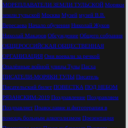
МОРЕПЛАВАТЕЛИ ЗЕМЛИ ТУЛЬСКОЙ
Моряки
земли тульской
Москва
Музей
музей В.В.
Вересаева
Начало обучения
Николай Жуков
Николай Макаров
Обсуждение
Общего собрания
ОБЩЕРОССИЙСКАЯ ОБЩЕСТВЕННАЯ
ОРГАНИЗАЦИЯ
Они воевали за речкой
Опалённые войной улицы Тулы
Пасха
ПИСАТЕЛИ-МОРЯКИ ТУЛЫ
Писатель
Писательский билет
ПОВЕСТКА
ПОД НЕБОМ
РЯЗАНСКИМ-2019
Поздравление
Поздравляем
Поздравляет
Православие и фитотерапия в
помощь больным алкоголизмом
Презентация
Приокские зори
Псков
публицист
Пушкин