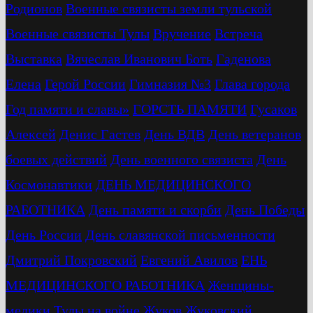
Родионов
Военные связисты земли тульской
Военные связисты Тулы
Вручение
Встреча
Выставка
Вячеслав Иванович Боть
Гаденова
Елена
Герой России
Гимназия №3
Глава города
Год памяти и славы»
ГОРСТЬ ПАМЯТИ
Гусаков
Алексей
Денис Гастев
День ВДВ
День ветеранов
боевых действий
День военного связиста
День
Космонавтики
ДЕНЬ МЕДИЦИНСКОГО
РАБОТНИКА
День памяти и скорби
День Победы
День России
День славянской письменности
Дмитрий Покровский
Евгений Авилов
ЕНЬ
МЕДИЦИНСКОГО РАБОТНИКА
Женщины-
медики Тулы на войне
Жуков
Жуковский