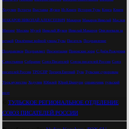
Ходулин
Встреча
Выставка
Жуков
Из Книги
История Тулы
Книга
Книги
МАКАРОВ НИКОЛАЙ АЛЕКСЕЕВИЧ
Макаров
Макаров Николай
Маслов
Митинг
Москва
Музей
Николай Жуков
Николай Макаров
Они воевали за
речкой
Опалённые войной улицы Тулы
Писатель
Поздравление
Поздравляем
Поздравляет
Презентация
Приокские зори
С Днём Рождения
Савостьянов
Собрание
Союз Писателей
Союза писателей России
Союз
писателей России
ТРО СПР
Трещев Евгений
Тула
Тульские суворовцы
Урок мужества
Ходулин
Юбилей
Юрий Цкипури
справочник
тульский
поэт
©
ТУЛЬСКОЕ РЕГИОНАЛЬНОЕ ОТДЕЛЕНИЕ
СОЮЗ ПИСАТЕЛЕЙ РОССИИ