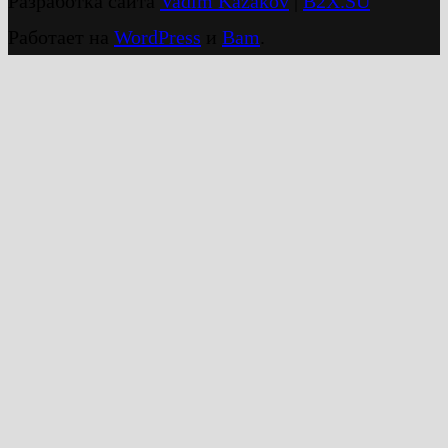
Разработка сайта
Vadim Kazakov
|
B2X.SU
Работает на
WordPress
и
Bam
.