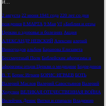
И…
2 августа
22 июня 1941 года
220 лет со дня
рождения
8 МАРТА
9 Мая
Vf
»Библия и отцы
Церкви о здоровье и болезнях
Акция
АЛЕКСАНДР НЕВСКИЙ
Алексин
алерий
Виноградов
альбом
Баранова Елизавета
Бессмертный Полк
Библейские афоризмы и
афоризмы отцов Церкви о медицине
Бодрединов
В. Т.
Бориc Играев
БОРИС ИГРАЕВ
БОТЬ
Валерий Маслов
Валерий Савостьянов
Валерий
Ходулин
ВЕЛИКАЯ ОТЕЧЕСТВЕННАЯ ВОЙНА
Вилейчик Денис
Витки и спирали
Владимир