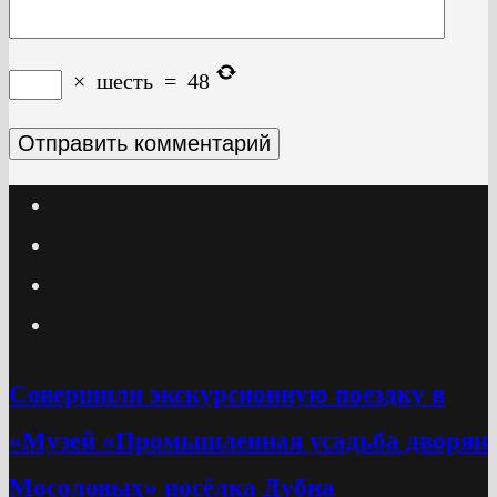
×
шесть
=
48
Cовершили экскурсионную поездку в
«Музей «Промышленная усадьба дворян
Мосоловых» посёлка Дубна