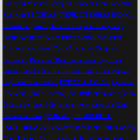
Валерий Маслов
Валерий Савостьянов
Валерий
Ходулин
ВЕЛИКАЯ ОТЕЧЕСТВЕННАЯ ВОЙНА
Вилейчик Денис
Витки и спирали
Владимир
Родионов
Военные связисты земли тульской
Военные связисты Тулы
Вручение
Встреча
Выставка
Вячеслав Иванович Боть
Гаденова
Елена
Герой России
Гимназия №3
Глава города
Год памяти и славы»
ГОРСТЬ ПАМЯТИ
Гусаков
Алексей
Денис Гастев
День ВДВ
День ветеранов
боевых действий
День военного связиста
День
Космонавтики
ДЕНЬ МЕДИЦИНСКОГО
РАБОТНИКА
День памяти и скорби
День Победы
День России
День славянской письменности