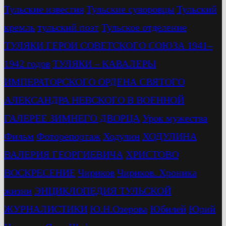
Тульские известия
Тульские суворовцы
Тульский
кремль
тульский поэт
Тульское отделение
ТУЛЯКИ ГЕРОИ СОВЕТСКОГО СОЮЗА 1941–
1942 годов
ТУЛЯКИ – КАВАЛЕРЫ
ИМПЕРАТОРСКОГО ОРДЕНА СВЯТОГО
АЛЕКСАНДРА НЕВСКОГО В ВОЕННОЙ
ГАЛЕРЕЕ ЗИМНЕГО ДВОРЦА
Урок мужества
Фильм
Фоторепортаж
Ходулин
ХОДУЛИНА
ВАЛЕРИЯ ГЕОРГИЕВИЧА
ХРИСТОВО
ВОСКРЕСЕНИЕ
Чириков
Чириков. Хроника
жизни
ЭНЦИКЛОПЕДИЯ ТУЛЬСКОЙ
ЖУРНАЛИСТИКИ
Ю.Н.Озерова
Юбилей
Юрий