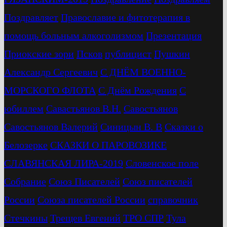
Поздравляет
Православие и фитотерапия в
помощь больным алкоголизмом
Презентация
Приокские зори
Псков
публицист
Пушкин
Александр Сергеевич
С ДНЁМ ВОЕННО-
МОРСКОГО ФЛОТА
С Днём Рождения
С
юбиллем
Савастьянов В.Н.
Савостьянов
Савостьянов Валерий
Синицын В. В
Сказки о
Белозерке
СКАЗКИ О ПАРОВОЗИКЕ
СЛАВЯНСКАЯ ЛИРА-2019
Словенское поле
Собрание
Союз Писателей
Союз писателей
России
Союза писателей России
справочник
Стечкины
Трещев Евгений
ТРО СПР
Тула