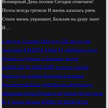
Всемирный День поэзии Сегодня отмечаем!
Поэты всегда грезили И жизнь казалась раем.
Стихи жизнь украшают, Бальзам на душу льют
И…
2 августа
22 июня 1941 года
220 лет со дня
рождения
8 МАРТА
9 Мая
Vf
»Библия и отцы
Церкви о здоровье и болезнях
Акция
АЛЕКСАНДР НЕВСКИЙ
Алексин
алерий
Виноградов
альбом
Баранова Елизавета
Бессмертный Полк
Библейские афоризмы и
афоризмы отцов Церкви о медицине
Бодрединов
В. Т.
Бориc Играев
БОРИС ИГРАЕВ
БОТЬ