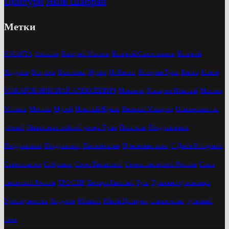
Цкипури
Яков Шафран
Метки
8 МАРТА
Алексин
Валерий Маслов
Валерий Савостьянов
Валерий
Ходулин
Встреча
Выставка
Жуков
Из Книги
История Тулы
Книга
Книги
МАКАРОВ НИКОЛАЙ АЛЕКСЕЕВИЧ
Макаров
Макаров Николай
Маслов
Митинг
Москва
Музей
Николай Жуков
Николай Макаров
Они воевали за
речкой
Опалённые войной улицы Тулы
Писатель
Поздравление
Поздравляем
Поздравляет
Презентация
Приокские зори
С Днём Рождения
Савостьянов
Собрание
Союз Писателей
Союза писателей России
Союз
писателей России
ТРО СПР
Трещев Евгений
Тула
Тульские суворовцы
Урок мужества
Ходулин
Юбилей
Юрий Цкипури
справочник
тульский
поэт