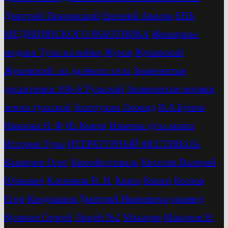
Дмитрий Покровский
Евгений Авилов
ЕНЬ
МЕДИЦИНСКОГО РАБОТНИКА
Женщины-
медики Тулы на войне
Жуков
Жуковский
Жуковский: из далёкого села
Знаменитые
десантники 106-й Тульской
Знаменитые моряки
земли тульской
Золотухин Леонид
И.А.Бунин
Иванова Н. Ф
Из Книги
Извечна духа маята
История Тулы
ИТЕРАТУРНЫЙ ФЕСТИВАЛь
Каширин Олег
Кинофестиваль
Киселев Валерий
Юрьевич
Клепиков В. И.
Книга
Книги
Козлов
Егор
Кондрашов Дмитрий Ивановича
краевед
Куликов Сергей
Лицей №2
Макаров
Макаров Н.