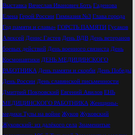
Выставка
Вячеслав Иванович Боть
Гаденова
Елена
Герой России
Гимназия №3
Глава города
Год памяти и славы»
ГОРСТЬ ПАМЯТИ
Гусаков
Алексей
Денис Гастев
День ВДВ
День ветеранов
боевых действий
День военного связиста
День
Космонавтики
ДЕНЬ МЕДИЦИНСКОГО
РАБОТНИКА
День памяти и скорби
День Победы
День России
День славянской письменности
Дмитрий Покровский
Евгений Авилов
ЕНЬ
МЕДИЦИНСКОГО РАБОТНИКА
Женщины-
медики Тулы на войне
Жуков
Жуковский
Жуковский: из далёкого села
Знаменитые