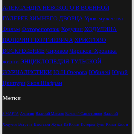
АЛЕКСАНДРА НЕВСКОГО В ВОЕННОЙ
ГАЛЕРЕЕ ЗИМНЕГО ДВОРЦА
Урок мужества
Фильм
Фоторепортаж
Ходулин
ХОДУЛИНА
ВАЛЕРИЯ ГЕОРГИЕВИЧА
ХРИСТОВО
ВОСКРЕСЕНИЕ
Чириков
Чириков. Хроника
жизни
ЭНЦИКЛОПЕДИЯ ТУЛЬСКОЙ
ЖУРНАЛИСТИКИ
Ю.Н.Озерова
Юбилей
Юрий
Цкипури
Яков Шафран
Метки
8 МАРТА
Алексин
Валерий Маслов
Валерий Савостьянов
Валерий
Ходулин
Встреча
Выставка
Жуков
Из Книги
История Тулы
Книга
Книги