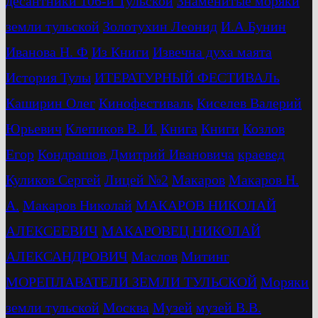
десантники 106-й Тульской
Знаменитые моряки
земли тульской
Золотухин Леонид
И.А.Бунин
Иванова Н. Ф
Из Книги
Извечна духа маята
История Тулы
ИТЕРАТУРНЫЙ ФЕСТИВАЛь
Каширин Олег
Кинофестиваль
Киселев Валерий
Юрьевич
Клепиков В. И.
Книга
Книги
Козлов
Егор
Кондрашов Дмитрий Ивановича
краевед
Куликов Сергей
Лицей №2
Макаров
Макаров Н.
А.
Макаров Николай
МАКАРОВ НИКОЛАЙ
АЛЕКСЕЕВИЧ
МАКАРОВЕЦ НИКОЛАЙ
АЛЕКСАНДРОВИЧ
Маслов
Митинг
МОРЕПЛАВАТЕЛИ ЗЕМЛИ ТУЛЬСКОЙ
Моряки
земли тульской
Москва
Музей
музей В.В.