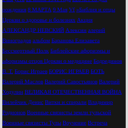
рождения
8 МАРТА
9 Мая
Vf
»Библия и отцы
Церкви о здоровье и болезнях
Акция
АЛЕКСАНДР НЕВСКИЙ
Алексин
алерий
Виноградов
альбом
Баранова Елизавета
Бессмертный Полк
Библейские афоризмы и
афоризмы отцов Церкви о медицине
Бодрединов
В. Т.
Бориc Играев
БОРИС ИГРАЕВ
БОТЬ
Валерий Маслов
Валерий Савостьянов
Валерий
Ходулин
ВЕЛИКАЯ ОТЕЧЕСТВЕННАЯ ВОЙНА
Вилейчик Денис
Витки и спирали
Владимир
Родионов
Военные связисты земли тульской
Военные связисты Тулы
Вручение
Встреча