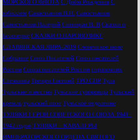
МОРСКОГО ФЛОТА
С Днём Рождения
С
юбиллем
Савастьянов В.Н.
Савостьянов
Савостьянов Валерий
Синицын В. В
Сказки о
Белозерке
СКАЗКИ О ПАРОВОЗИКЕ
СЛАВЯНСКАЯ ЛИРА-2019
Словенское поле
Собрание
Союз Писателей
Союз писателей
России
Союза писателей России
справочник
Стечкины
Трещев Евгений
ТРО СПР
Тула
Тульские известия
Тульские суворовцы
Тульский
кремль
тульский поэт
Тульское отделение
ТУЛЯКИ ГЕРОИ СОВЕТСКОГО СОЮЗА 1941–
1942 годов
ТУЛЯКИ – КАВАЛЕРЫ
ИМПЕРАТОРСКОГО ОРДЕНА СВЯТОГО