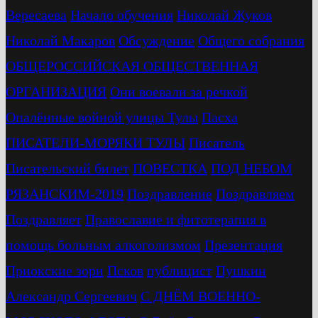
Вересаева
Начало обучения
Николай Жуков
Николай Макаров
Обсуждение
Общего собрания
ОБЩЕРОССИЙСКАЯ ОБЩЕСТВЕННАЯ
ОРГАНИЗАЦИЯ
Они воевали за речкой
Опалённые войной улицы Тулы
Пасха
ПИСАТЕЛИ-МОРЯКИ ТУЛЫ
Писатель
Писательский билет
ПОВЕСТКА
ПОД НЕБОМ
РЯЗАНСКИМ-2019
Поздравление
Поздравляем
Поздравляет
Православие и фитотерапия в
помощь больным алкоголизмом
Презентация
Приокские зори
Псков
публицист
Пушкин
Александр Сергеевич
С ДНЁМ ВОЕННО-