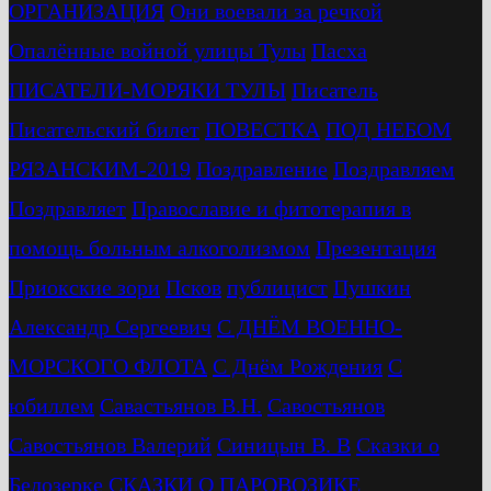
ОРГАНИЗАЦИЯ
Они воевали за речкой
Опалённые войной улицы Тулы
Пасха
ПИСАТЕЛИ-МОРЯКИ ТУЛЫ
Писатель
Писательский билет
ПОВЕСТКА
ПОД НЕБОМ
РЯЗАНСКИМ-2019
Поздравление
Поздравляем
Поздравляет
Православие и фитотерапия в
помощь больным алкоголизмом
Презентация
Приокские зори
Псков
публицист
Пушкин
Александр Сергеевич
С ДНЁМ ВОЕННО-
МОРСКОГО ФЛОТА
С Днём Рождения
С
юбиллем
Савастьянов В.Н.
Савостьянов
Савостьянов Валерий
Синицын В. В
Сказки о
Белозерке
СКАЗКИ О ПАРОВОЗИКЕ