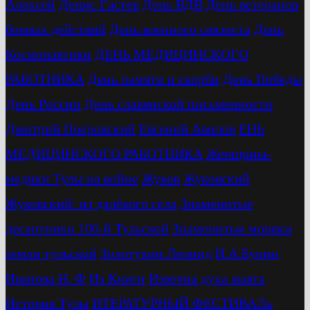
Алексей
Денис Гастев
День ВДВ
День ветеранов
боевых действий
День военного связиста
День
Космонавтики
ДЕНЬ МЕДИЦИНСКОГО
РАБОТНИКА
День памяти и скорби
День Победы
День России
День славянской письменности
Дмитрий Покровский
Евгений Авилов
ЕНЬ
МЕДИЦИНСКОГО РАБОТНИКА
Женщины-
медики Тулы на войне
Жуков
Жуковский
Жуковский: из далёкого села
Знаменитые
десантники 106-й Тульской
Знаменитые моряки
земли тульской
Золотухин Леонид
И.А.Бунин
Иванова Н. Ф
Из Книги
Извечна духа маята
История Тулы
ИТЕРАТУРНЫЙ ФЕСТИВАЛь