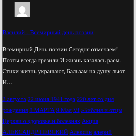
Василий
-
Всемирный день поэзии
Всемирный День поэзии Сегодня отмечаем!
Поэты всегда грезили И жизнь казалась раем.
Стихи жизнь украшают, Бальзам на душу льют
И…
2 августа
22 июня 1941 года
220 лет со дня
рождения
8 МАРТА
9 Мая
Vf
»Библия и отцы
Церкви о здоровье и болезнях
Акция
АЛЕКСАНДР НЕВСКИЙ
Алексин
алерий