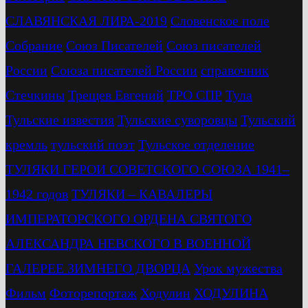
СЛАВЯНСКАЯ ЛИРА-2019
Словенское поле
Собрание
Союз Писателей
Союз писателей
России
Союза писателей России
справочник
Стечкины
Трещев Евгений
ТРО СПР
Тула
Тульские известия
Тульские суворовцы
Тульский
кремль
тульский поэт
Тульское отделение
ТУЛЯКИ ГЕРОИ СОВЕТСКОГО СОЮЗА 1941–
1942 годов
ТУЛЯКИ – КАВАЛЕРЫ
ИМПЕРАТОРСКОГО ОРДЕНА СВЯТОГО
АЛЕКСАНДРА НЕВСКОГО В ВОЕННОЙ
ГАЛЕРЕЕ ЗИМНЕГО ДВОРЦА
Урок мужества
Фильм
Фоторепортаж
Ходулин
ХОДУЛИНА