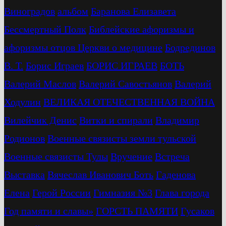
Виноградов
альбом
Баранова Елизавета
Бессмертный Полк
Библейские афоризмы и
афоризмы отцов Церкви о медицине
Бодрединов
В. Т.
Бориc Играев
БОРИС ИГРАЕВ
БОТЬ
Валерий Маслов
Валерий Савостьянов
Валерий
Ходулин
ВЕЛИКАЯ ОТЕЧЕСТВЕННАЯ ВОЙНА
Вилейчик Денис
Витки и спирали
Владимир
Родионов
Военные связисты земли тульской
Военные связисты Тулы
Вручение
Встреча
Выставка
Вячеслав Иванович Боть
Гаденова
Елена
Герой России
Гимназия №3
Глава города
Год памяти и славы»
ГОРСТЬ ПАМЯТИ
Гусаков