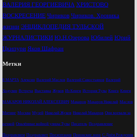
ВАЛЕРИЯ ГЕОРГИЕВИЧА
ХРИСТОВО
ВОСКРЕСЕНИЕ
Чириков
Чириков. Хроника
жизни
ЭНЦИКЛОПЕДИЯ ТУЛЬСКОЙ
ЖУРНАЛИСТИКИ
Ю.Н.Озерова
Юбилей
Юрий
Цкипури
Яков Шафран
Метки
8 МАРТА
Алексин
Валерий Маслов
Валерий Савостьянов
Валерий
Ходулин
Встреча
Выставка
Жуков
Из Книги
История Тулы
Книга
Книги
МАКАРОВ НИКОЛАЙ АЛЕКСЕЕВИЧ
Макаров
Макаров Николай
Маслов
Митинг
Москва
Музей
Николай Жуков
Николай Макаров
Они воевали за
речкой
Опалённые войной улицы Тулы
Писатель
Поздравление
Поздравляем
Поздравляет
Презентация
Приокские зори
С Днём Рождения