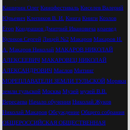
Каширин Олег
Кинофестиваль
Киселев Валерий
Юрьевич
Клепиков В. И.
Книга
Книги
Козлов
Егор
Кондрашов Дмитрий Ивановича
краевед
Куликов Сергей
Лицей №2
Макаров
Макаров Н.
А.
Макаров Николай
МАКАРОВ НИКОЛАЙ
АЛЕКСЕЕВИЧ
МАКАРОВЕЦ НИКОЛАЙ
АЛЕКСАНДРОВИЧ
Маслов
Митинг
МОРЕПЛАВАТЕЛИ ЗЕМЛИ ТУЛЬСКОЙ
Моряки
земли тульской
Москва
Музей
музей В.В.
Вересаева
Начало обучения
Николай Жуков
Николай Макаров
Обсуждение
Общего собрания
ОБЩЕРОССИЙСКАЯ ОБЩЕСТВЕННАЯ