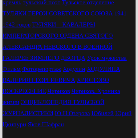
кремль
тульский поэт
Тульское отделение
ТУЛЯКИ ГЕРОИ СОВЕТСКОГО СОЮЗА 1941–
1942 годов
ТУЛЯКИ – КАВАЛЕРЫ
ИМПЕРАТОРСКОГО ОРДЕНА СВЯТОГО
АЛЕКСАНДРА НЕВСКОГО В ВОЕННОЙ
ГАЛЕРЕЕ ЗИМНЕГО ДВОРЦА
Урок мужества
Фильм
Фоторепортаж
Ходулин
ХОДУЛИНА
ВАЛЕРИЯ ГЕОРГИЕВИЧА
ХРИСТОВО
ВОСКРЕСЕНИЕ
Чириков
Чириков. Хроника
жизни
ЭНЦИКЛОПЕДИЯ ТУЛЬСКОЙ
ЖУРНАЛИСТИКИ
Ю.Н.Озерова
Юбилей
Юрий
Цкипури
Яков Шафран