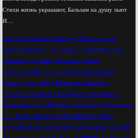
Стихи жизнь украшают, Бальзам на душу льют
И…
2 августа
22 июня 1941 года
220 лет со дня
рождения
8 МАРТА
9 Мая
Vf
»Библия и отцы
Церкви о здоровье и болезнях
Акция
АЛЕКСАНДР НЕВСКИЙ
Алексин
алерий
Виноградов
альбом
Баранова Елизавета
Бессмертный Полк
Библейские афоризмы и
афоризмы отцов Церкви о медицине
Бодрединов
В. Т.
Бориc Играев
БОРИС ИГРАЕВ
БОТЬ
Валерий Маслов
Валерий Савостьянов
Валерий
Ходулин
ВЕЛИКАЯ ОТЕЧЕСТВЕННАЯ ВОЙНА