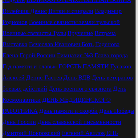
Вилейчик Денис
Витки и спирали
Владимир
Родионов
Военные связисты земли тульской
Военные связисты Тулы
Вручение
Встреча
Выставка
Вячеслав Иванович Боть
Гаденова
Елена
Герой России
Гимназия №3
Глава города
Год памяти и славы»
ГОРСТЬ ПАМЯТИ
Гусаков
Алексей
Денис Гастев
День ВДВ
День ветеранов
боевых действий
День военного связиста
День
Космонавтики
ДЕНЬ МЕДИЦИНСКОГО
РАБОТНИКА
День памяти и скорби
День Победы
День России
День славянской письменности
Дмитрий Покровский
Евгений Авилов
ЕНЬ