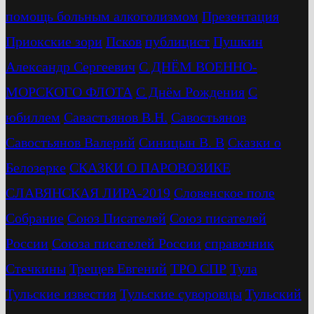
помощь больным алкоголизмом
Презентация
Приокские зори
Псков
публицист
Пушкин
Александр Сергеевич
С ДНЁМ ВОЕННО-
МОРСКОГО ФЛОТА
С Днём Рождения
С
юбиллем
Савастьянов В.Н.
Савостьянов
Савостьянов Валерий
Синицын В. В
Сказки о
Белозерке
СКАЗКИ О ПАРОВОЗИКЕ
СЛАВЯНСКАЯ ЛИРА-2019
Словенское поле
Собрание
Союз Писателей
Союз писателей
России
Союза писателей России
справочник
Стечкины
Трещев Евгений
ТРО СПР
Тула
Тульские известия
Тульские суворовцы
Тульский