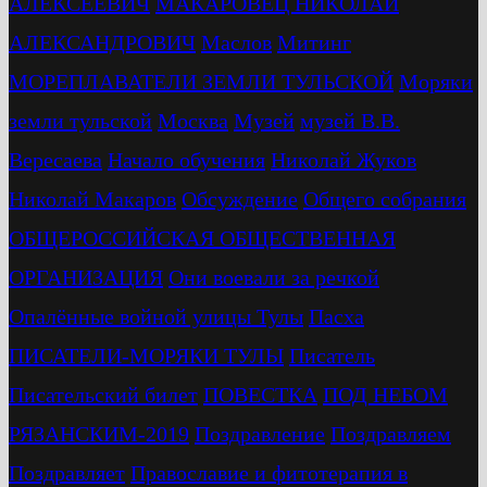
АЛЕКСЕЕВИЧ
МАКАРОВЕЦ НИКОЛАЙ
АЛЕКСАНДРОВИЧ
Маслов
Митинг
МОРЕПЛАВАТЕЛИ ЗЕМЛИ ТУЛЬСКОЙ
Моряки
земли тульской
Москва
Музей
музей В.В.
Вересаева
Начало обучения
Николай Жуков
Николай Макаров
Обсуждение
Общего собрания
ОБЩЕРОССИЙСКАЯ ОБЩЕСТВЕННАЯ
ОРГАНИЗАЦИЯ
Они воевали за речкой
Опалённые войной улицы Тулы
Пасха
ПИСАТЕЛИ-МОРЯКИ ТУЛЫ
Писатель
Писательский билет
ПОВЕСТКА
ПОД НЕБОМ
РЯЗАНСКИМ-2019
Поздравление
Поздравляем
Поздравляет
Православие и фитотерапия в