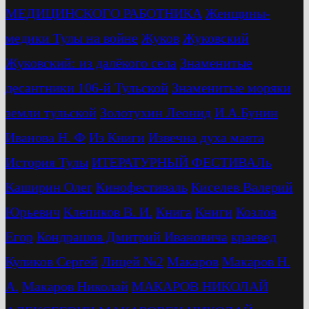
МЕДИЦИНСКОГО РАБОТНИКА
Женщины-
медики Тулы на войне
Жуков
Жуковский
Жуковский: из далёкого села
Знаменитые
десантники 106-й Тульской
Знаменитые моряки
земли тульской
Золотухин Леонид
И.А.Бунин
Иванова Н. Ф
Из Книги
Извечна духа маята
История Тулы
ИТЕРАТУРНЫЙ ФЕСТИВАЛь
Каширин Олег
Кинофестиваль
Киселев Валерий
Юрьевич
Клепиков В. И.
Книга
Книги
Козлов
Егор
Кондрашов Дмитрий Ивановича
краевед
Куликов Сергей
Лицей №2
Макаров
Макаров Н.
А.
Макаров Николай
МАКАРОВ НИКОЛАЙ