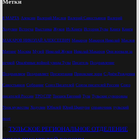
Метки
8 МАРТА
Алексин
Валерий Маслов
Валерий Савостьянов
Валерий
Ходулин
Встреча
Выставка
Жуков
Из Книги
История Тулы
Книга
Книги
МАКАРОВ НИКОЛАЙ АЛЕКСЕЕВИЧ
Макаров
Макаров Николай
Маслов
Митинг
Москва
Музей
Николай Жуков
Николай Макаров
Они воевали за
речкой
Опалённые войной улицы Тулы
Писатель
Поздравление
Поздравляем
Поздравляет
Презентация
Приокские зори
С Днём Рождения
Савостьянов
Собрание
Союз Писателей
Союза писателей России
Союз
писателей России
ТРО СПР
Трещев Евгений
Тула
Тульские суворовцы
Урок мужества
Ходулин
Юбилей
Юрий Цкипури
справочник
тульский
поэт
©
ТУЛЬСКОЕ РЕГИОНАЛЬНОЕ ОТДЕЛЕНИЕ