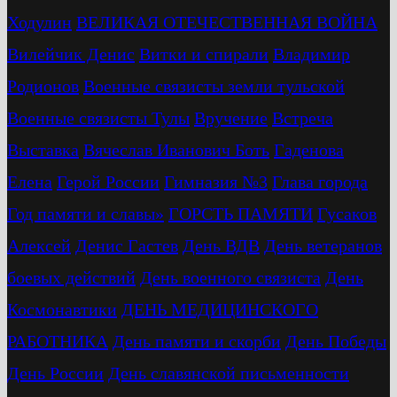
Ходулин
ВЕЛИКАЯ ОТЕЧЕСТВЕННАЯ ВОЙНА
Вилейчик Денис
Витки и спирали
Владимир
Родионов
Военные связисты земли тульской
Военные связисты Тулы
Вручение
Встреча
Выставка
Вячеслав Иванович Боть
Гаденова
Елена
Герой России
Гимназия №3
Глава города
Год памяти и славы»
ГОРСТЬ ПАМЯТИ
Гусаков
Алексей
Денис Гастев
День ВДВ
День ветеранов
боевых действий
День военного связиста
День
Космонавтики
ДЕНЬ МЕДИЦИНСКОГО
РАБОТНИКА
День памяти и скорби
День Победы
День России
День славянской письменности