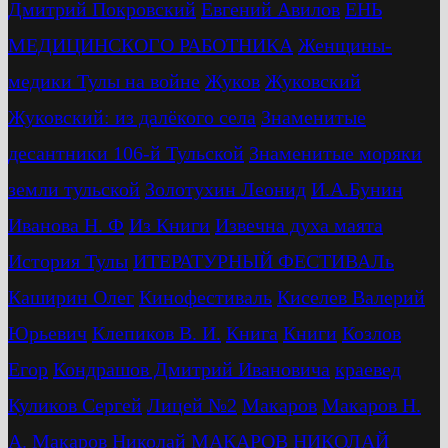
Дмитрий Покровский
Евгений Авилов
ЕНЬ
МЕДИЦИНСКОГО РАБОТНИКА
Женщины-
медики Тулы на войне
Жуков
Жуковский
Жуковский: из далёкого села
Знаменитые
десантники 106-й Тульской
Знаменитые моряки
земли тульской
Золотухин Леонид
И.А.Бунин
Иванова Н. Ф
Из Книги
Извечна духа маята
История Тулы
ИТЕРАТУРНЫЙ ФЕСТИВАЛь
Каширин Олег
Кинофестиваль
Киселев Валерий
Юрьевич
Клепиков В. И.
Книга
Книги
Козлов
Егор
Кондрашов Дмитрий Ивановича
краевед
Куликов Сергей
Лицей №2
Макаров
Макаров Н.
А.
Макаров Николай
МАКАРОВ НИКОЛАЙ