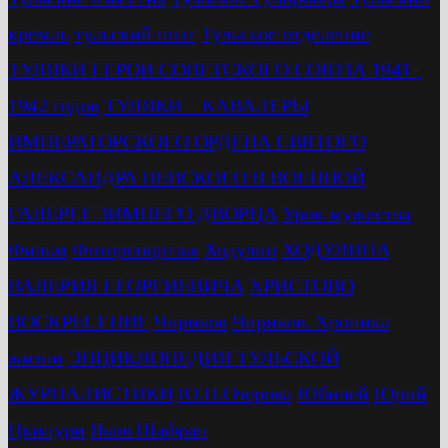
кремль
тульский поэт
Тульское отделение
ТУЛЯКИ ГЕРОИ СОВЕТСКОГО СОЮЗА 1941–
1942 годов
ТУЛЯКИ – КАВАЛЕРЫ
ИМПЕРАТОРСКОГО ОРДЕНА СВЯТОГО
АЛЕКСАНДРА НЕВСКОГО В ВОЕННОЙ
ГАЛЕРЕЕ ЗИМНЕГО ДВОРЦА
Урок мужества
Фильм
Фоторепортаж
Ходулин
ХОДУЛИНА
ВАЛЕРИЯ ГЕОРГИЕВИЧА
ХРИСТОВО
ВОСКРЕСЕНИЕ
Чириков
Чириков. Хроника
жизни
ЭНЦИКЛОПЕДИЯ ТУЛЬСКОЙ
ЖУРНАЛИСТИКИ
Ю.Н.Озерова
Юбилей
Юрий
Цкипури
Яков Шафран