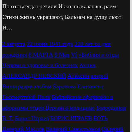
Поэты всегда грезили И жизнь казалась раем.
Стихи жизнь украшают, Бальзам на душу льют
И…
2 августа
22 июня 1941 года
220 лет со дня
рождения
8 МАРТА
9 Мая
Vf
»Библия и отцы
Церкви о здоровье и болезнях
Акция
АЛЕКСАНДР НЕВСКИЙ
Алексин
алерий
Виноградов
альбом
Баранова Елизавета
Бессмертный Полк
Библейские афоризмы и
афоризмы отцов Церкви о медицине
Бодрединов
В. Т.
Бориc Играев
БОРИС ИГРАЕВ
БОТЬ
Валерий Маслов
Валерий Савостьянов
Валерий