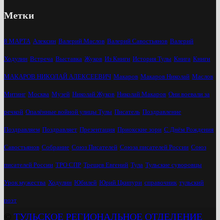
Метки
8 МАРТА
Алексин
Валерий Маслов
Валерий Савостьянов
Валерий
Ходулин
Встреча
Выставка
Жуков
Из Книги
История Тулы
Книга
Книги
МАКАРОВ НИКОЛАЙ АЛЕКСЕЕВИЧ
Макаров
Макаров Николай
Маслов
Митинг
Москва
Музей
Николай Жуков
Николай Макаров
Они воевали за
речкой
Опалённые войной улицы Тулы
Писатель
Поздравление
Поздравляем
Поздравляет
Презентация
Приокские зори
С Днём Рождения
Савостьянов
Собрание
Союз Писателей
Союза писателей России
Союз
писателей России
ТРО СПР
Трещев Евгений
Тула
Тульские суворовцы
Урок мужества
Ходулин
Юбилей
Юрий Цкипури
справочник
тульский
поэт
©
ТУЛЬСКОЕ РЕГИОНАЛЬНОЕ ОТДЕЛЕНИЕ