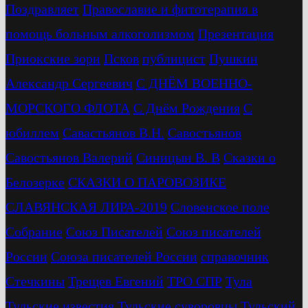
Поздравляет
Православие и фитотерапия в
помощь больным алкоголизмом
Презентация
Приокские зори
Псков
публицист
Пушкин
Александр Сергеевич
С ДНЁМ ВОЕННО-
МОРСКОГО ФЛОТА
С Днём Рождения
С
юбиллем
Савастьянов В.Н.
Савостьянов
Савостьянов Валерий
Синицын В. В
Сказки о
Белозерке
СКАЗКИ О ПАРОВОЗИКЕ
СЛАВЯНСКАЯ ЛИРА-2019
Словенское поле
Собрание
Союз Писателей
Союз писателей
России
Союза писателей России
справочник
Стечкины
Трещев Евгений
ТРО СПР
Тула
Тульские известия
Тульские суворовцы
Тульский