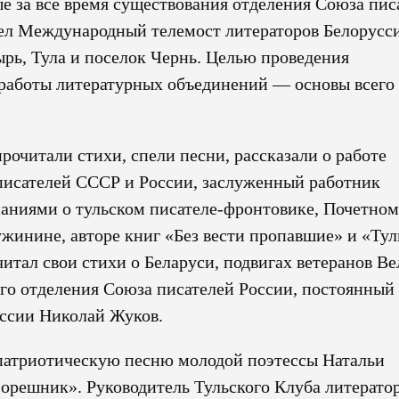
е за всё время существования отделения Союза пис
ошел Международный телемост литераторов Белорусс
рь, Тула и поселок Чернь. Целью проведения
работы литературных объединений — основы всего
рочитали стихи, спели песни, рассказали о работе
писателей СССР и России, заслуженный работник
аниями о тульском писателе-фронтовике, Почетном
жинине, авторе книг «Без вести пропавшие» и «Ту
читал свои стихи о Беларуси, подвигах ветеранов В
го отделения Союза писателей России, постоянный
ссии Николай Жуков.
патриотическую песню молодой поэтессы Натальи
 «орешник». Руководитель Тульского Клуба литерато