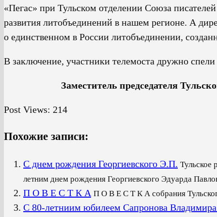
«Пегас» при Тульском отделении Союза писателей
развития литобъединений в нашем регионе. А дир
о единственном в России литобъединении, созданн
В заключение, участники телемоста дружно спели
Заместитель председателя Тульско
Post Views:
214
Похожие записи:
С днем рождения Георгиевского Э.П.
Тульское 
летним днем рождения Георгиевского Эдуарда Павлови
П О В Е С Т К А
П О В Е С Т К А собрания Тульско
С 80-летниим юбилеем Сапронова Владимира