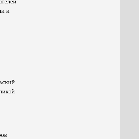
ателей
ии и
льский
еликой
ров