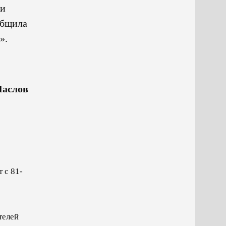
ии
общила
».
Маслов
 с 81-
телей