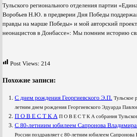
Тульского регионального отделения партии «Един
Воробьев Н.Ю. в предверии Дня Победы поддержа
правды на марше Победы» и мой авторский проект 
неонацистов в Донбассе»: Мы помним историю св
Post Views:
214
Похожие записи:
С днем рождения Георгиевского Э.П.
Тульское 
летним днем рождения Георгиевского Эдуарда Павлови
П О В Е С Т К А
П О В Е С Т К А собрания Тульско
С 80-летниим юбилеем Сапронова Владимира
России поздравляет с 80-летним юбилеем Сапронова В