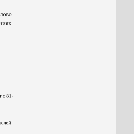
Слово
яниях
 с 81-
телей