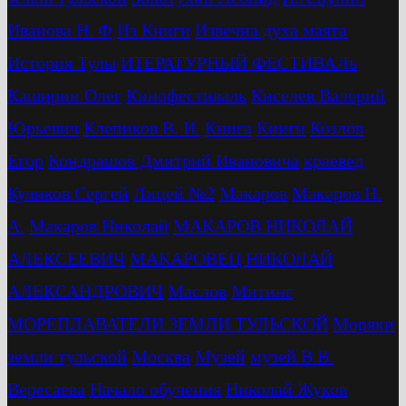
Иванова Н. Ф
Из Книги
Извечна духа маята
История Тулы
ИТЕРАТУРНЫЙ ФЕСТИВАЛь
Каширин Олег
Кинофестиваль
Киселев Валерий
Юрьевич
Клепиков В. И.
Книга
Книги
Козлов
Егор
Кондрашов Дмитрий Ивановича
краевед
Куликов Сергей
Лицей №2
Макаров
Макаров Н.
А.
Макаров Николай
МАКАРОВ НИКОЛАЙ
АЛЕКСЕЕВИЧ
МАКАРОВЕЦ НИКОЛАЙ
АЛЕКСАНДРОВИЧ
Маслов
Митинг
МОРЕПЛАВАТЕЛИ ЗЕМЛИ ТУЛЬСКОЙ
Моряки
земли тульской
Москва
Музей
музей В.В.
Вересаева
Начало обучения
Николай Жуков