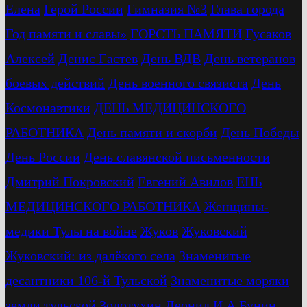
Елена
Герой России
Гимназия №3
Глава города
Год памяти и славы»
ГОРСТЬ ПАМЯТИ
Гусаков
Алексей
Денис Гастев
День ВДВ
День ветеранов
боевых действий
День военного связиста
День
Космонавтики
ДЕНЬ МЕДИЦИНСКОГО
РАБОТНИКА
День памяти и скорби
День Победы
День России
День славянской письменности
Дмитрий Покровский
Евгений Авилов
ЕНЬ
МЕДИЦИНСКОГО РАБОТНИКА
Женщины-
медики Тулы на войне
Жуков
Жуковский
Жуковский: из далёкого села
Знаменитые
десантники 106-й Тульской
Знаменитые моряки
земли тульской
Золотухин Леонид
И.А.Бунин