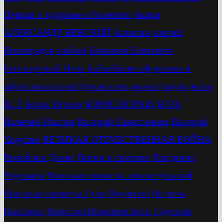
Церкви о здоровье и болезнях
Акция
АЛЕКСАНДР НЕВСКИЙ
Алексин
алерий
Виноградов
альбом
Баранова Елизавета
Бессмертный Полк
Библейские афоризмы и
афоризмы отцов Церкви о медицине
Бодрединов
В. Т.
Бориc Играев
БОРИС ИГРАЕВ
БОТЬ
Валерий Маслов
Валерий Савостьянов
Валерий
Ходулин
ВЕЛИКАЯ ОТЕЧЕСТВЕННАЯ ВОЙНА
Вилейчик Денис
Витки и спирали
Владимир
Родионов
Военные связисты земли тульской
Военные связисты Тулы
Вручение
Встреча
Выставка
Вячеслав Иванович Боть
Гаденова