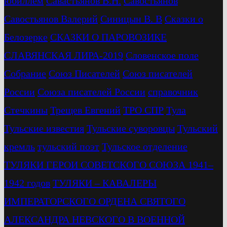
юбиллем
Савастьянов В.Н.
Савостьянов
Савостьянов Валерий
Синицын В. В
Сказки о
Белозерке
СКАЗКИ О ПАРОВОЗИКЕ
СЛАВЯНСКАЯ ЛИРА-2019
Словенское поле
Собрание
Союз Писателей
Союз писателей
России
Союза писателей России
справочник
Стечкины
Трещев Евгений
ТРО СПР
Тула
Тульские известия
Тульские суворовцы
Тульский
кремль
тульский поэт
Тульское отделение
ТУЛЯКИ ГЕРОИ СОВЕТСКОГО СОЮЗА 1941–
1942 годов
ТУЛЯКИ – КАВАЛЕРЫ
ИМПЕРАТОРСКОГО ОРДЕНА СВЯТОГО
АЛЕКСАНДРА НЕВСКОГО В ВОЕННОЙ