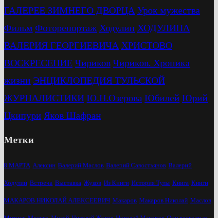
ГАЛЕРЕЕ ЗИМНЕГО ДВОРЦА
Урок мужества
Фильм
Фоторепортаж
Ходулин
ХОДУЛИНА
ВАЛЕРИЯ ГЕОРГИЕВИЧА
ХРИСТОВО
ВОСКРЕСЕНИЕ
Чириков
Чириков. Хроника
жизни
ЭНЦИКЛОПЕДИЯ ТУЛЬСКОЙ
ЖУРНАЛИСТИКИ
Ю.Н.Озерова
Юбилей
Юрий
Цкипури
Яков Шафран
Метки
8 МАРТА
Алексин
Валерий Маслов
Валерий Савостьянов
Валерий
Ходулин
Встреча
Выставка
Жуков
Из Книги
История Тулы
Книга
Книги
МАКАРОВ НИКОЛАЙ АЛЕКСЕЕВИЧ
Макаров
Макаров Николай
Маслов
Митинг
Москва
Музей
Николай Жуков
Николай Макаров
Они воевали за