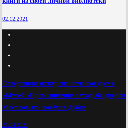
книги из своей личной библиотеки
02.12.2021
Cовершили экскурсионную поездку в
«Музей «Промышленная усадьба дворян
Мосоловых» посёлка Дубна
27.04.2023