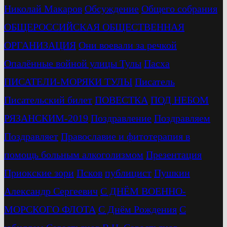
Николай Макаров
Обсуждение
Общего собрания
ОБЩЕРОССИЙСКАЯ ОБЩЕСТВЕННАЯ
ОРГАНИЗАЦИЯ
Они воевали за речкой
Опалённые войной улицы Тулы
Пасха
ПИСАТЕЛИ-МОРЯКИ ТУЛЫ
Писатель
Писательский билет
ПОВЕСТКА
ПОД НЕБОМ
РЯЗАНСКИМ-2019
Поздравление
Поздравляем
Поздравляет
Православие и фитотерапия в
помощь больным алкоголизмом
Презентация
Приокские зори
Псков
публицист
Пушкин
Александр Сергеевич
С ДНЁМ ВОЕННО-
МОРСКОГО ФЛОТА
С Днём Рождения
С