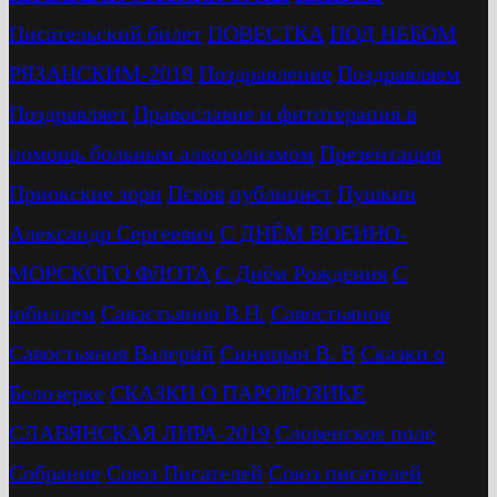
Писательский билет
ПОВЕСТКА
ПОД НЕБОМ
РЯЗАНСКИМ-2019
Поздравление
Поздравляем
Поздравляет
Православие и фитотерапия в
помощь больным алкоголизмом
Презентация
Приокские зори
Псков
публицист
Пушкин
Александр Сергеевич
С ДНЁМ ВОЕННО-
МОРСКОГО ФЛОТА
С Днём Рождения
С
юбиллем
Савастьянов В.Н.
Савостьянов
Савостьянов Валерий
Синицын В. В
Сказки о
Белозерке
СКАЗКИ О ПАРОВОЗИКЕ
СЛАВЯНСКАЯ ЛИРА-2019
Словенское поле
Собрание
Союз Писателей
Союз писателей