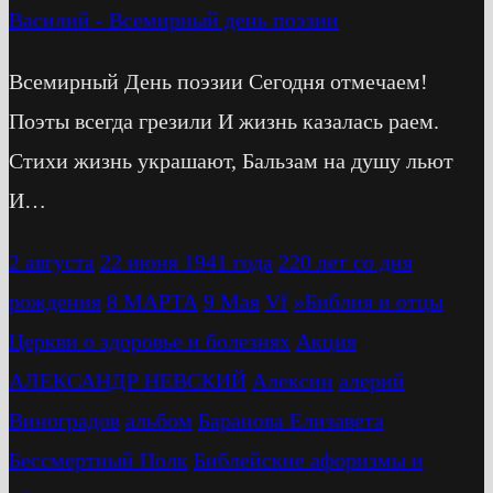
Василий
-
Всемирный день поэзии
Всемирный День поэзии Сегодня отмечаем!
Поэты всегда грезили И жизнь казалась раем.
Стихи жизнь украшают, Бальзам на душу льют
И…
2 августа
22 июня 1941 года
220 лет со дня
рождения
8 МАРТА
9 Мая
Vf
»Библия и отцы
Церкви о здоровье и болезнях
Акция
АЛЕКСАНДР НЕВСКИЙ
Алексин
алерий
Виноградов
альбом
Баранова Елизавета
Бессмертный Полк
Библейские афоризмы и