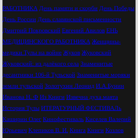
РАБОТНИКА
День памяти и скорби
День Победы
День России
День славянской письменности
Дмитрий Покровский
Евгений Авилов
ЕНЬ
МЕДИЦИНСКОГО РАБОТНИКА
Женщины-
медики Тулы на войне
Жуков
Жуковский
Жуковский: из далёкого села
Знаменитые
десантники 106-й Тульской
Знаменитые моряки
земли тульской
Золотухин Леонид
И.А.Бунин
Иванова Н. Ф
Из Книги
Извечна духа маята
История Тулы
ИТЕРАТУРНЫЙ ФЕСТИВАЛь
Каширин Олег
Кинофестиваль
Киселев Валерий
Юрьевич
Клепиков В. И.
Книга
Книги
Козлов