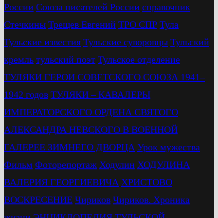
России
Союза писателей России
справочник
Стечкины
Трещев Евгений
ТРО СПР
Тула
Тульские известия
Тульские суворовцы
Тульский
кремль
тульский поэт
Тульское отделение
ТУЛЯКИ ГЕРОИ СОВЕТСКОГО СОЮЗА 1941–
1942 годов
ТУЛЯКИ – КАВАЛЕРЫ
ИМПЕРАТОРСКОГО ОРДЕНА СВЯТОГО
АЛЕКСАНДРА НЕВСКОГО В ВОЕННОЙ
ГАЛЕРЕЕ ЗИМНЕГО ДВОРЦА
Урок мужества
Фильм
Фоторепортаж
Ходулин
ХОДУЛИНА
ВАЛЕРИЯ ГЕОРГИЕВИЧА
ХРИСТОВО
ВОСКРЕСЕНИЕ
Чириков
Чириков. Хроника
жизни
ЭНЦИКЛОПЕДИЯ ТУЛЬСКОЙ