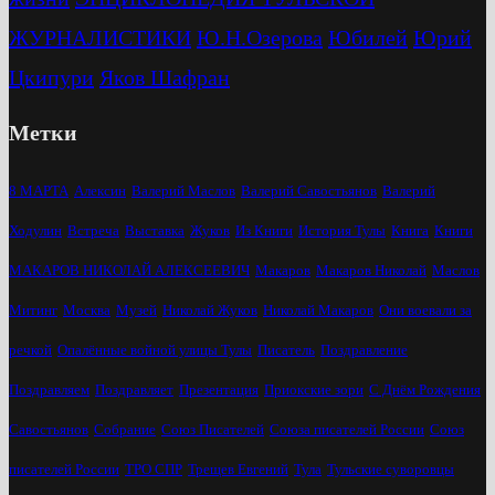
ЖУРНАЛИСТИКИ
Ю.Н.Озерова
Юбилей
Юрий
Цкипури
Яков Шафран
Метки
8 МАРТА
Алексин
Валерий Маслов
Валерий Савостьянов
Валерий
Ходулин
Встреча
Выставка
Жуков
Из Книги
История Тулы
Книга
Книги
МАКАРОВ НИКОЛАЙ АЛЕКСЕЕВИЧ
Макаров
Макаров Николай
Маслов
Митинг
Москва
Музей
Николай Жуков
Николай Макаров
Они воевали за
речкой
Опалённые войной улицы Тулы
Писатель
Поздравление
Поздравляем
Поздравляет
Презентация
Приокские зори
С Днём Рождения
Савостьянов
Собрание
Союз Писателей
Союза писателей России
Союз
писателей России
ТРО СПР
Трещев Евгений
Тула
Тульские суворовцы