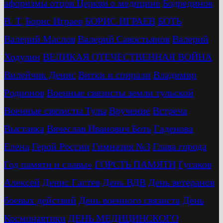
афоризмы отцов Церкви о медицине
Бодрединов
В. Т.
Бориc Играев
БОРИС ИГРАЕВ
БОТЬ
Валерий Маслов
Валерий Савостьянов
Валерий
Ходулин
ВЕЛИКАЯ ОТЕЧЕСТВЕННАЯ ВОЙНА
Вилейчик Денис
Витки и спирали
Владимир
Родионов
Военные связисты земли тульской
Военные связисты Тулы
Вручение
Встреча
Выставка
Вячеслав Иванович Боть
Гаденова
Елена
Герой России
Гимназия №3
Глава города
Год памяти и славы»
ГОРСТЬ ПАМЯТИ
Гусаков
Алексей
Денис Гастев
День ВДВ
День ветеранов
боевых действий
День военного связиста
День
Космонавтики
ДЕНЬ МЕДИЦИНСКОГО