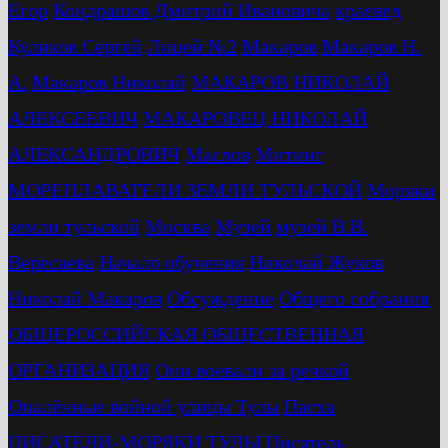
Егор
Кондрашов Дмитрий Ивановича
краевед
Куликов Сергей
Лицей №2
Макаров
Макаров Н.
А.
Макаров Николай
МАКАРОВ НИКОЛАЙ
АЛЕКСЕЕВИЧ
МАКАРОВЕЦ НИКОЛАЙ
АЛЕКСАНДРОВИЧ
Маслов
Митинг
МОРЕПЛАВАТЕЛИ ЗЕМЛИ ТУЛЬСКОЙ
Моряки
земли тульской
Москва
Музей
музей В.В.
Вересаева
Начало обучения
Николай Жуков
Николай Макаров
Обсуждение
Общего собрания
ОБЩЕРОССИЙСКАЯ ОБЩЕСТВЕННАЯ
ОРГАНИЗАЦИЯ
Они воевали за речкой
Опалённые войной улицы Тулы
Пасха
ПИСАТЕЛИ-МОРЯКИ ТУЛЫ
Писатель