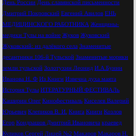
День России
День славянской письменности
Дмитрий Покровский
Евгений Авилов
ЕНЬ
МЕДИЦИНСКОГО РАБОТНИКА
Женщины-
медики Тулы на войне
Жуков
Жуковский
Жуковский: из далёкого села
Знаменитые
десантники 106-й Тульской
Знаменитые моряки
земли тульской
Золотухин Леонид
И.А.Бунин
Иванова Н. Ф
Из Книги
Извечна духа маята
История Тулы
ИТЕРАТУРНЫЙ ФЕСТИВАЛь
Каширин Олег
Кинофестиваль
Киселев Валерий
Юрьевич
Клепиков В. И.
Книга
Книги
Козлов
Егор
Кондрашов Дмитрий Ивановича
краевед
Куликов Сергей
Лицей №2
Макаров
Макаров Н.