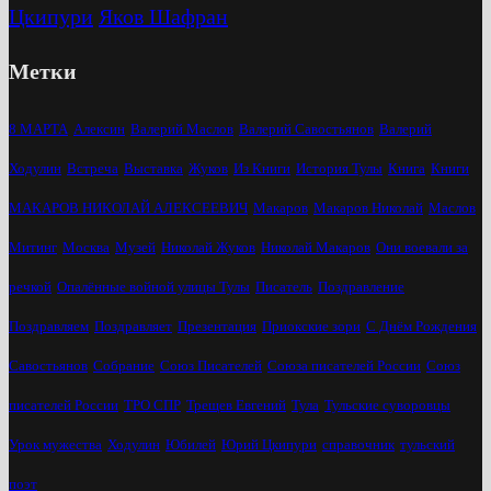
Цкипури
Яков Шафран
Метки
8 МАРТА
Алексин
Валерий Маслов
Валерий Савостьянов
Валерий
Ходулин
Встреча
Выставка
Жуков
Из Книги
История Тулы
Книга
Книги
МАКАРОВ НИКОЛАЙ АЛЕКСЕЕВИЧ
Макаров
Макаров Николай
Маслов
Митинг
Москва
Музей
Николай Жуков
Николай Макаров
Они воевали за
речкой
Опалённые войной улицы Тулы
Писатель
Поздравление
Поздравляем
Поздравляет
Презентация
Приокские зори
С Днём Рождения
Савостьянов
Собрание
Союз Писателей
Союза писателей России
Союз
писателей России
ТРО СПР
Трещев Евгений
Тула
Тульские суворовцы
Урок мужества
Ходулин
Юбилей
Юрий Цкипури
справочник
тульский
поэт