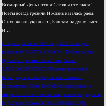
Всемирный День поэзии Сегодня отмечаем!
Поэты всегда грезили И жизнь казалась раем.
Стихи жизнь украшают, Бальзам на душу льют
И…
2 августа
22 июня 1941 года
220 лет со дня
рождения
8 МАРТА
9 Мая
Vf
»Библия и отцы
Церкви о здоровье и болезнях
Акция
АЛЕКСАНДР НЕВСКИЙ
Алексин
алерий
Виноградов
альбом
Баранова Елизавета
Бессмертный Полк
Библейские афоризмы и
афоризмы отцов Церкви о медицине
Бодрединов
В. Т.
Бориc Играев
БОРИС ИГРАЕВ
БОТЬ