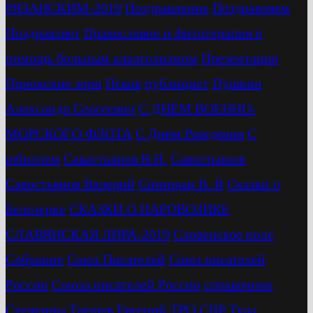
РЯЗАНСКИМ-2019
Поздравление
Поздравляем
Поздравляет
Православие и фитотерапия в
помощь больным алкоголизмом
Презентация
Приокские зори
Псков
публицист
Пушкин
Александр Сергеевич
С ДНЁМ ВОЕННО-
МОРСКОГО ФЛОТА
С Днём Рождения
С
юбиллем
Савастьянов В.Н.
Савостьянов
Савостьянов Валерий
Синицын В. В
Сказки о
Белозерке
СКАЗКИ О ПАРОВОЗИКЕ
СЛАВЯНСКАЯ ЛИРА-2019
Словенское поле
Собрание
Союз Писателей
Союз писателей
России
Союза писателей России
справочник
Стечкины
Трещев Евгений
ТРО СПР
Тула