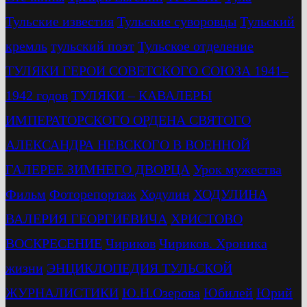
Тульские известия
Тульские суворовцы
Тульский
кремль
тульский поэт
Тульское отделение
ТУЛЯКИ ГЕРОИ СОВЕТСКОГО СОЮЗА 1941–
1942 годов
ТУЛЯКИ – КАВАЛЕРЫ
ИМПЕРАТОРСКОГО ОРДЕНА СВЯТОГО
АЛЕКСАНДРА НЕВСКОГО В ВОЕННОЙ
ГАЛЕРЕЕ ЗИМНЕГО ДВОРЦА
Урок мужества
Фильм
Фоторепортаж
Ходулин
ХОДУЛИНА
ВАЛЕРИЯ ГЕОРГИЕВИЧА
ХРИСТОВО
ВОСКРЕСЕНИЕ
Чириков
Чириков. Хроника
жизни
ЭНЦИКЛОПЕДИЯ ТУЛЬСКОЙ
ЖУРНАЛИСТИКИ
Ю.Н.Озерова
Юбилей
Юрий