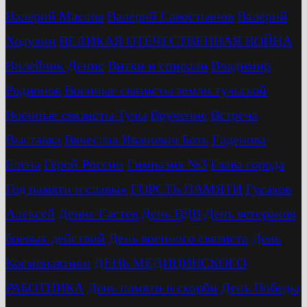
Валерий Маслов
Валерий Савостьянов
Валерий
Ходулин
ВЕЛИКАЯ ОТЕЧЕСТВЕННАЯ ВОЙНА
Вилейчик Денис
Витки и спирали
Владимир
Родионов
Военные связисты земли тульской
Военные связисты Тулы
Вручение
Встреча
Выставка
Вячеслав Иванович Боть
Гаденова
Елена
Герой России
Гимназия №3
Глава города
Год памяти и славы»
ГОРСТЬ ПАМЯТИ
Гусаков
Алексей
Денис Гастев
День ВДВ
День ветеранов
боевых действий
День военного связиста
День
Космонавтики
ДЕНЬ МЕДИЦИНСКОГО
РАБОТНИКА
День памяти и скорби
День Победы