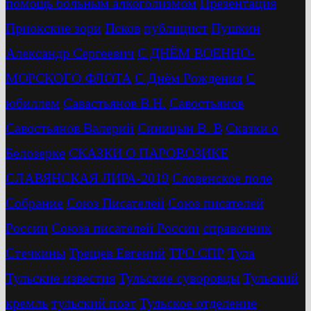
помощь больным алкоголизмом
Презентация
Приокские зори
Псков
публицист
Пушкин
Александр Сергеевич
С ДНЁМ ВОЕННО-
МОРСКОГО ФЛОТА
С Днём Рождения
С
юбиллем
Савастьянов В.Н.
Савостьянов
Савостьянов Валерий
Синицын В. В
Сказки о
Белозерке
СКАЗКИ О ПАРОВОЗИКЕ
СЛАВЯНСКАЯ ЛИРА-2019
Словенское поле
Собрание
Союз Писателей
Союз писателей
России
Союза писателей России
справочник
Стечкины
Трещев Евгений
ТРО СПР
Тула
Тульские известия
Тульские суворовцы
Тульский
кремль
тульский поэт
Тульское отделение