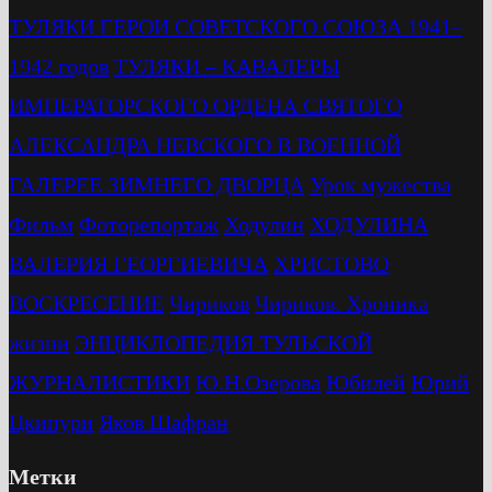
ТУЛЯКИ ГЕРОИ СОВЕТСКОГО СОЮЗА 1941–
1942 годов
ТУЛЯКИ – КАВАЛЕРЫ
ИМПЕРАТОРСКОГО ОРДЕНА СВЯТОГО
АЛЕКСАНДРА НЕВСКОГО В ВОЕННОЙ
ГАЛЕРЕЕ ЗИМНЕГО ДВОРЦА
Урок мужества
Фильм
Фоторепортаж
Ходулин
ХОДУЛИНА
ВАЛЕРИЯ ГЕОРГИЕВИЧА
ХРИСТОВО
ВОСКРЕСЕНИЕ
Чириков
Чириков. Хроника
жизни
ЭНЦИКЛОПЕДИЯ ТУЛЬСКОЙ
ЖУРНАЛИСТИКИ
Ю.Н.Озерова
Юбилей
Юрий
Цкипури
Яков Шафран
Метки