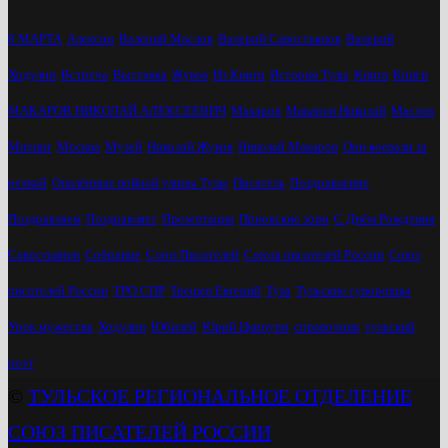
8 МАРТА
Алексин
Валерий Маслов
Валерий Савостьянов
Валерий
Ходулин
Встреча
Выставка
Жуков
Из Книги
История Тулы
Книга
Книги
МАКАРОВ НИКОЛАЙ АЛЕКСЕЕВИЧ
Макаров
Макаров Николай
Маслов
Митинг
Москва
Музей
Николай Жуков
Николай Макаров
Они воевали за
речкой
Опалённые войной улицы Тулы
Писатель
Поздравление
Поздравляем
Поздравляет
Презентация
Приокские зори
С Днём Рождения
Савостьянов
Собрание
Союз Писателей
Союза писателей России
Союз
писателей России
ТРО СПР
Трещев Евгений
Тула
Тульские суворовцы
Урок мужества
Ходулин
Юбилей
Юрий Цкипури
справочник
тульский
поэт
©
ТУЛЬСКОЕ РЕГИОНАЛЬНОЕ ОТДЕЛЕНИЕ
СОЮЗ ПИСАТЕЛЕЙ РОССИИ