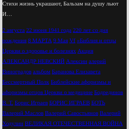
Стихи жизнь украшают, Бальзам на душу льют
И…
2 августа
22 июня 1941 года
220 лет со дня
рождения
8 МАРТА
9 Мая
Vf
»Библия и отцы
Церкви о здоровье и болезнях
Акция
АЛЕКСАНДР НЕВСКИЙ
Алексин
алерий
Виноградов
альбом
Баранова Елизавета
Бессмертный Полк
Библейские афоризмы и
афоризмы отцов Церкви о медицине
Бодрединов
В. Т.
Бориc Играев
БОРИС ИГРАЕВ
БОТЬ
Валерий Маслов
Валерий Савостьянов
Валерий
Ходулин
ВЕЛИКАЯ ОТЕЧЕСТВЕННАЯ ВОЙНА