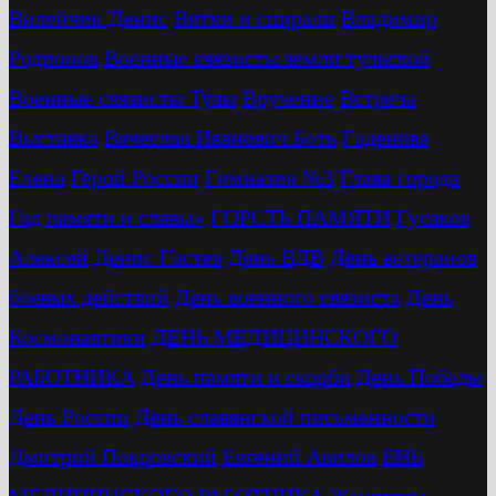
Вилейчик Денис
Витки и спирали
Владимир
Родионов
Военные связисты земли тульской
Военные связисты Тулы
Вручение
Встреча
Выставка
Вячеслав Иванович Боть
Гаденова
Елена
Герой России
Гимназия №3
Глава города
Год памяти и славы»
ГОРСТЬ ПАМЯТИ
Гусаков
Алексей
Денис Гастев
День ВДВ
День ветеранов
боевых действий
День военного связиста
День
Космонавтики
ДЕНЬ МЕДИЦИНСКОГО
РАБОТНИКА
День памяти и скорби
День Победы
День России
День славянской письменности
Дмитрий Покровский
Евгений Авилов
ЕНЬ