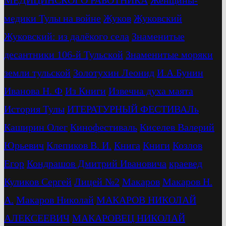
МЕДИЦИНСКОГО РАБОТНИКА
Женщины-
медики Тулы на войне
Жуков
Жуковский
Жуковский: из далёкого села
Знаменитые
десантники 106-й Тульской
Знаменитые моряки
земли тульской
Золотухин Леонид
И.А.Бунин
Иванова Н. Ф
Из Книги
Извечна духа маята
История Тулы
ИТЕРАТУРНЫЙ ФЕСТИВАЛь
Каширин Олег
Кинофестиваль
Киселев Валерий
Юрьевич
Клепиков В. И.
Книга
Книги
Козлов
Егор
Кондрашов Дмитрий Ивановича
краевед
Куликов Сергей
Лицей №2
Макаров
Макаров Н.
А.
Макаров Николай
МАКАРОВ НИКОЛАЙ
АЛЕКСЕЕВИЧ
МАКАРОВЕЦ НИКОЛАЙ