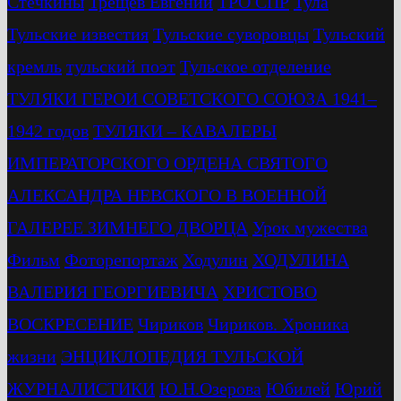
Стечкины
Трещев Евгений
ТРО СПР
Тула
Тульские известия
Тульские суворовцы
Тульский
кремль
тульский поэт
Тульское отделение
ТУЛЯКИ ГЕРОИ СОВЕТСКОГО СОЮЗА 1941–
1942 годов
ТУЛЯКИ – КАВАЛЕРЫ
ИМПЕРАТОРСКОГО ОРДЕНА СВЯТОГО
АЛЕКСАНДРА НЕВСКОГО В ВОЕННОЙ
ГАЛЕРЕЕ ЗИМНЕГО ДВОРЦА
Урок мужества
Фильм
Фоторепортаж
Ходулин
ХОДУЛИНА
ВАЛЕРИЯ ГЕОРГИЕВИЧА
ХРИСТОВО
ВОСКРЕСЕНИЕ
Чириков
Чириков. Хроника
жизни
ЭНЦИКЛОПЕДИЯ ТУЛЬСКОЙ
ЖУРНАЛИСТИКИ
Ю.Н.Озерова
Юбилей
Юрий