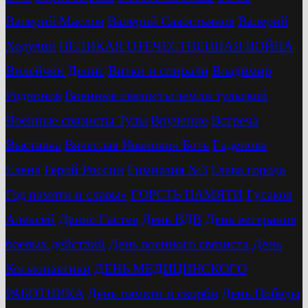
Валерий Маслов
Валерий Савостьянов
Валерий
Ходулин
ВЕЛИКАЯ ОТЕЧЕСТВЕННАЯ ВОЙНА
Вилейчик Денис
Витки и спирали
Владимир
Родионов
Военные связисты земли тульской
Военные связисты Тулы
Вручение
Встреча
Выставка
Вячеслав Иванович Боть
Гаденова
Елена
Герой России
Гимназия №3
Глава города
Год памяти и славы»
ГОРСТЬ ПАМЯТИ
Гусаков
Алексей
Денис Гастев
День ВДВ
День ветеранов
боевых действий
День военного связиста
День
Космонавтики
ДЕНЬ МЕДИЦИНСКОГО
РАБОТНИКА
День памяти и скорби
День Победы