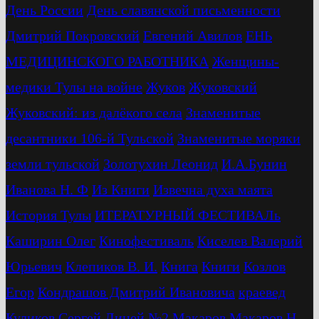
День России
День славянской письменности
Дмитрий Покровский
Евгений Авилов
ЕНЬ
МЕДИЦИНСКОГО РАБОТНИКА
Женщины-
медики Тулы на войне
Жуков
Жуковский
Жуковский: из далёкого села
Знаменитые
десантники 106-й Тульской
Знаменитые моряки
земли тульской
Золотухин Леонид
И.А.Бунин
Иванова Н. Ф
Из Книги
Извечна духа маята
История Тулы
ИТЕРАТУРНЫЙ ФЕСТИВАЛь
Каширин Олег
Кинофестиваль
Киселев Валерий
Юрьевич
Клепиков В. И.
Книга
Книги
Козлов
Егор
Кондрашов Дмитрий Ивановича
краевед
Куликов Сергей
Лицей №2
Макаров
Макаров Н.