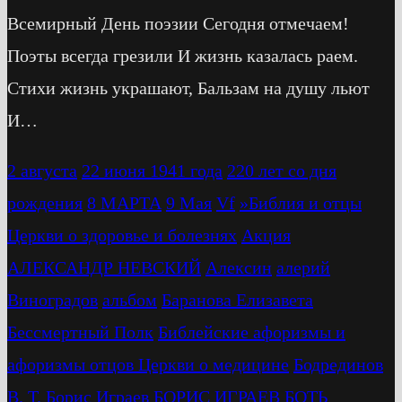
Всемирный День поэзии Сегодня отмечаем!
Поэты всегда грезили И жизнь казалась раем.
Стихи жизнь украшают, Бальзам на душу льют
И…
2 августа
22 июня 1941 года
220 лет со дня
рождения
8 МАРТА
9 Мая
Vf
»Библия и отцы
Церкви о здоровье и болезнях
Акция
АЛЕКСАНДР НЕВСКИЙ
Алексин
алерий
Виноградов
альбом
Баранова Елизавета
Бессмертный Полк
Библейские афоризмы и
афоризмы отцов Церкви о медицине
Бодрединов
В. Т.
Бориc Играев
БОРИС ИГРАЕВ
БОТЬ