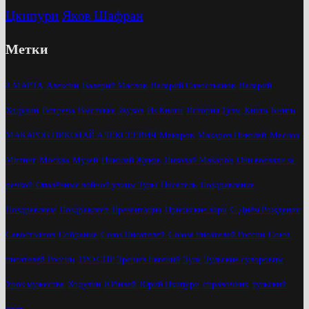
Цкипури
Яков Шафран
Метки
8 МАРТА
Алексин
Валерий Маслов
Валерий Савостьянов
Валерий
Ходулин
Встреча
Выставка
Жуков
Из Книги
История Тулы
Книга
Книги
МАКАРОВ НИКОЛАЙ АЛЕКСЕЕВИЧ
Макаров
Макаров Николай
Маслов
Митинг
Москва
Музей
Николай Жуков
Николай Макаров
Они воевали за
речкой
Опалённые войной улицы Тулы
Писатель
Поздравление
Поздравляем
Поздравляет
Презентация
Приокские зори
С Днём Рождения
Савостьянов
Собрание
Союз Писателей
Союза писателей России
Союз
писателей России
ТРО СПР
Трещев Евгений
Тула
Тульские суворовцы
Урок мужества
Ходулин
Юбилей
Юрий Цкипури
справочник
тульский
поэт