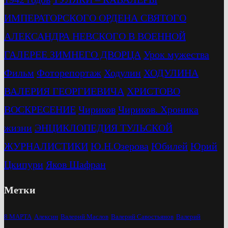
ИМПЕРАТОРСКОГО ОРДЕНА СВЯТОГО
АЛЕКСАНДРА НЕВСКОГО В ВОЕННОЙ
ГАЛЕРЕЕ ЗИМНЕГО ДВОРЦА
Урок мужества
Фильм
Фоторепортаж
Ходулин
ХОДУЛИНА
ВАЛЕРИЯ ГЕОРГИЕВИЧА
ХРИСТОВО
ВОСКРЕСЕНИЕ
Чириков
Чириков. Хроника
жизни
ЭНЦИКЛОПЕДИЯ ТУЛЬСКОЙ
ЖУРНАЛИСТИКИ
Ю.Н.Озерова
Юбилей
Юрий
Цкипури
Яков Шафран
Метки
8 МАРТА
Алексин
Валерий Маслов
Валерий Савостьянов
Валерий