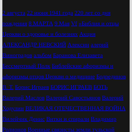
2 августа
22 июня 1941 года
220 лет со дня
рождения
8 МАРТА
9 Мая
Vf
»Библия и отцы
Церкви о здоровье и болезнях
Акция
АЛЕКСАНДР НЕВСКИЙ
Алексин
алерий
Виноградов
альбом
Баранова Елизавета
Бессмертный Полк
Библейские афоризмы и
афоризмы отцов Церкви о медицине
Бодрединов
В. Т.
Бориc Играев
БОРИС ИГРАЕВ
БОТЬ
Валерий Маслов
Валерий Савостьянов
Валерий
Ходулин
ВЕЛИКАЯ ОТЕЧЕСТВЕННАЯ ВОЙНА
Вилейчик Денис
Витки и спирали
Владимир
Родионов
Военные связисты земли тульской