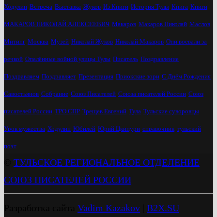
Ходулин
Встреча
Выставка
Жуков
Из Книги
История Тулы
Книга
Книги
МАКАРОВ НИКОЛАЙ АЛЕКСЕЕВИЧ
Макаров
Макаров Николай
Маслов
Митинг
Москва
Музей
Николай Жуков
Николай Макаров
Они воевали за
речкой
Опалённые войной улицы Тулы
Писатель
Поздравление
Поздравляем
Поздравляет
Презентация
Приокские зори
С Днём Рождения
Савостьянов
Собрание
Союз Писателей
Союза писателей России
Союз
писателей России
ТРО СПР
Трещев Евгений
Тула
Тульские суворовцы
Урок мужества
Ходулин
Юбилей
Юрий Цкипури
справочник
тульский
поэт
©
ТУЛЬСКОЕ РЕГИОНАЛЬНОЕ ОТДЕЛЕНИЕ
СОЮЗ ПИСАТЕЛЕЙ РОССИИ
Разработка сайта
Vadim Kazakov
|
B2X.SU