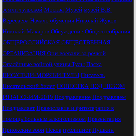
земли тульской
Москва
Музей
музей В.В.
Вересаева
Начало обучения
Николай Жуков
Николай Макаров
Обсуждение
Общего собрания
ОБЩЕРОССИЙСКАЯ ОБЩЕСТВЕННАЯ
ОРГАНИЗАЦИЯ
Они воевали за речкой
Опалённые войной улицы Тулы
Пасха
ПИСАТЕЛИ-МОРЯКИ ТУЛЫ
Писатель
Писательский билет
ПОВЕСТКА
ПОД НЕБОМ
РЯЗАНСКИМ-2019
Поздравление
Поздравляем
Поздравляет
Православие и фитотерапия в
помощь больным алкоголизмом
Презентация
Приокские зори
Псков
публицист
Пушкин