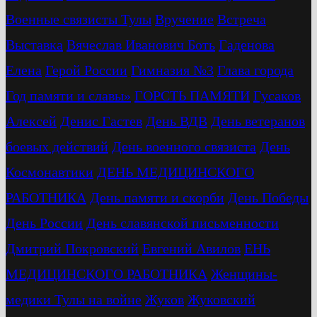
Военные связисты Тулы
Вручение
Встреча
Выставка
Вячеслав Иванович Боть
Гаденова
Елена
Герой России
Гимназия №3
Глава города
Год памяти и славы»
ГОРСТЬ ПАМЯТИ
Гусаков
Алексей
Денис Гастев
День ВДВ
День ветеранов
боевых действий
День военного связиста
День
Космонавтики
ДЕНЬ МЕДИЦИНСКОГО
РАБОТНИКА
День памяти и скорби
День Победы
День России
День славянской письменности
Дмитрий Покровский
Евгений Авилов
ЕНЬ
МЕДИЦИНСКОГО РАБОТНИКА
Женщины-
медики Тулы на войне
Жуков
Жуковский