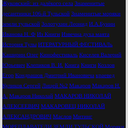
Жуковский: из далёкого села
Знаменитые
десантники 106-й Тульской
Знаменитые моряки
земли тульской
Золотухин Леонид
И.А.Бунин
Иванова Н. Ф
Из Книги
Извечна духа маята
История Тулы
ИТЕРАТУРНЫЙ ФЕСТИВАЛь
Каширин Олег
Кинофестиваль
Киселев Валерий
Юрьевич
Клепиков В. И.
Книга
Книги
Козлов
Егор
Кондрашов Дмитрий Ивановича
краевед
Куликов Сергей
Лицей №2
Макаров
Макаров Н.
А.
Макаров Николай
МАКАРОВ НИКОЛАЙ
АЛЕКСЕЕВИЧ
МАКАРОВЕЦ НИКОЛАЙ
АЛЕКСАНДРОВИЧ
Маслов
Митинг
МОРЕПЛАВАТЕЛИ ЗЕМЛИ ТУЛЬСКОЙ
Моряки