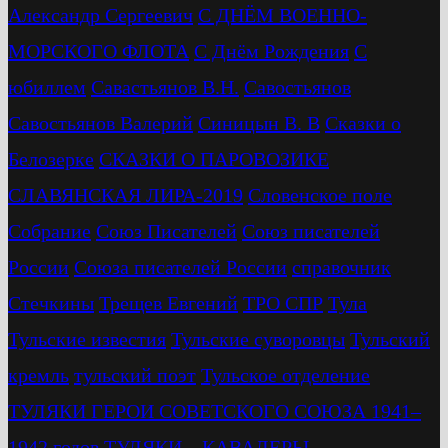
Александр Сергеевич
С ДНЁМ ВОЕННО-
МОРСКОГО ФЛОТА
С Днём Рождения
С
юбиллем
Савастьянов В.Н.
Савостьянов
Савостьянов Валерий
Синицын В. В
Сказки о
Белозерке
СКАЗКИ О ПАРОВОЗИКЕ
СЛАВЯНСКАЯ ЛИРА-2019
Словенское поле
Собрание
Союз Писателей
Союз писателей
России
Союза писателей России
справочник
Стечкины
Трещев Евгений
ТРО СПР
Тула
Тульские известия
Тульские суворовцы
Тульский
кремль
тульский поэт
Тульское отделение
ТУЛЯКИ ГЕРОИ СОВЕТСКОГО СОЮЗА 1941–
1942 годов
ТУЛЯКИ – КАВАЛЕРЫ