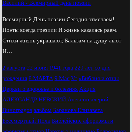
Василий
-
Всемирный день поэзии
Всемирный День поэзии Сегодня отмечаем!
Поэты всегда грезили И жизнь казалась раем.
Стихи жизнь украшают, Бальзам на душу льют
И…
2 августа
22 июня 1941 года
220 лет со дня
рождения
8 МАРТА
9 Мая
Vf
»Библия и отцы
Церкви о здоровье и болезнях
Акция
АЛЕКСАНДР НЕВСКИЙ
Алексин
алерий
Виноградов
альбом
Баранова Елизавета
Бессмертный Полк
Библейские афоризмы и
афоризмы отцов Церкви о медицине
Бодрединов