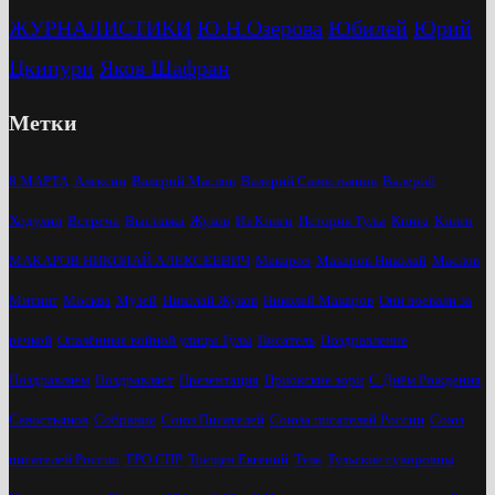
ЖУРНАЛИСТИКИ
Ю.Н.Озерова
Юбилей
Юрий
Цкипури
Яков Шафран
Метки
8 МАРТА
Алексин
Валерий Маслов
Валерий Савостьянов
Валерий
Ходулин
Встреча
Выставка
Жуков
Из Книги
История Тулы
Книга
Книги
МАКАРОВ НИКОЛАЙ АЛЕКСЕЕВИЧ
Макаров
Макаров Николай
Маслов
Митинг
Москва
Музей
Николай Жуков
Николай Макаров
Они воевали за
речкой
Опалённые войной улицы Тулы
Писатель
Поздравление
Поздравляем
Поздравляет
Презентация
Приокские зори
С Днём Рождения
Савостьянов
Собрание
Союз Писателей
Союза писателей России
Союз
писателей России
ТРО СПР
Трещев Евгений
Тула
Тульские суворовцы