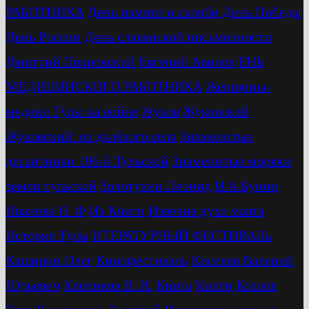
РАБОТНИКА
День памяти и скорби
День Победы
День России
День славянской письменности
Дмитрий Покровский
Евгений Авилов
ЕНЬ
МЕДИЦИНСКОГО РАБОТНИКА
Женщины-
медики Тулы на войне
Жуков
Жуковский
Жуковский: из далёкого села
Знаменитые
десантники 106-й Тульской
Знаменитые моряки
земли тульской
Золотухин Леонид
И.А.Бунин
Иванова Н. Ф
Из Книги
Извечна духа маята
История Тулы
ИТЕРАТУРНЫЙ ФЕСТИВАЛь
Каширин Олег
Кинофестиваль
Киселев Валерий
Юрьевич
Клепиков В. И.
Книга
Книги
Козлов