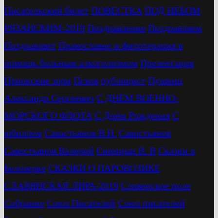
Писательский билет
ПОВЕСТКА
ПОД НЕБОМ
РЯЗАНСКИМ-2019
Поздравление
Поздравляем
Поздравляет
Православие и фитотерапия в
помощь больным алкоголизмом
Презентация
Приокские зори
Псков
публицист
Пушкин
Александр Сергеевич
С ДНЁМ ВОЕННО-
МОРСКОГО ФЛОТА
С Днём Рождения
С
юбиллем
Савастьянов В.Н.
Савостьянов
Савостьянов Валерий
Синицын В. В
Сказки о
Белозерке
СКАЗКИ О ПАРОВОЗИКЕ
СЛАВЯНСКАЯ ЛИРА-2019
Словенское поле
Собрание
Союз Писателей
Союз писателей