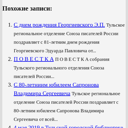
Похожие записи:
С днем рождения Георгиевского Э.П.
Тульское
региональное отделение Союза писателей России
поздравляет с 81-летним днем рождения
Георгиевского Эдуарда Павловича от...
П О В Е С Т К А
П О В Е С Т К А собрания
Тульского регионального отделения Союза
писателей России...
С 80-летниим юбилеем Сапронова
Владимира Сергеевича
Тульское региональное
отделение Союза писателей России поздравляет с
80-летним юбилеем Сапронова Владимира
Сергеевича от всей...
4 мая 2019 в Тульской городской библиотеке