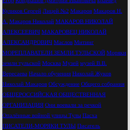
Егор
Кондрашов Дмитрий Ивановича
краевед
Куликов Сергей
Лицей №2
Макаров
Макаров Н.
А.
Макаров Николай
МАКАРОВ НИКОЛАЙ
АЛЕКСЕЕВИЧ
МАКАРОВЕЦ НИКОЛАЙ
АЛЕКСАНДРОВИЧ
Маслов
Митинг
МОРЕПЛАВАТЕЛИ ЗЕМЛИ ТУЛЬСКОЙ
Моряки
земли тульской
Москва
Музей
музей В.В.
Вересаева
Начало обучения
Николай Жуков
Николай Макаров
Обсуждение
Общего собрания
ОБЩЕРОССИЙСКАЯ ОБЩЕСТВЕННАЯ
ОРГАНИЗАЦИЯ
Они воевали за речкой
Опалённые войной улицы Тулы
Пасха
ПИСАТЕЛИ-МОРЯКИ ТУЛЫ
Писатель