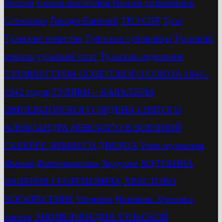
России
Союза писателей России
справочник
Стечкины
Трещев Евгений
ТРО СПР
Тула
Тульские известия
Тульские суворовцы
Тульский
кремль
тульский поэт
Тульское отделение
ТУЛЯКИ ГЕРОИ СОВЕТСКОГО СОЮЗА 1941–
1942 годов
ТУЛЯКИ – КАВАЛЕРЫ
ИМПЕРАТОРСКОГО ОРДЕНА СВЯТОГО
АЛЕКСАНДРА НЕВСКОГО В ВОЕННОЙ
ГАЛЕРЕЕ ЗИМНЕГО ДВОРЦА
Урок мужества
Фильм
Фоторепортаж
Ходулин
ХОДУЛИНА
ВАЛЕРИЯ ГЕОРГИЕВИЧА
ХРИСТОВО
ВОСКРЕСЕНИЕ
Чириков
Чириков. Хроника
жизни
ЭНЦИКЛОПЕДИЯ ТУЛЬСКОЙ