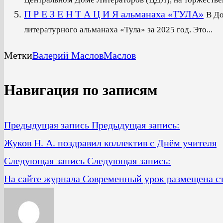
П Р Е З Е Н Т А Ц И Я альманаха «ТУЛА»
В До
литературного альманаха «Тула» за 2025 год. Это...
Метки
Валерий Маслов
Маслов
Навигация по записям
Предыдущая запись
Предыдущая запись:
Жуков Н. А. поздравил коллектив с Днём учителя
Следующая запись
Следующая запись:
На сайте журнала Современный урок размеще