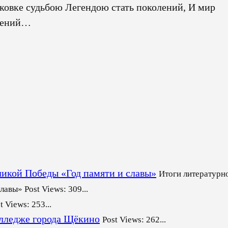
яковке судьбою Легендою стать поколений, И мир
орений…
ликой Победы «Год памяти и славы»
Итоги литературн
авы» Post Views: 309...
t Views: 253...
олледже города Щёкино
Post Views: 262...