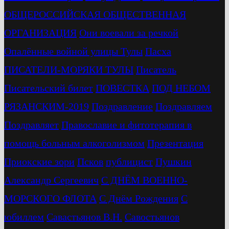
ОБЩЕРОССИЙСКАЯ ОБЩЕСТВЕННАЯ
ОРГАНИЗАЦИЯ
Они воевали за речкой
Опалённые войной улицы Тулы
Пасха
ПИСАТЕЛИ-МОРЯКИ ТУЛЫ
Писатель
Писательский билет
ПОВЕСТКА
ПОД НЕБОМ
РЯЗАНСКИМ-2019
Поздравление
Поздравляем
Поздравляет
Православие и фитотерапия в
помощь больным алкоголизмом
Презентация
Приокские зори
Псков
публицист
Пушкин
Александр Сергеевич
С ДНЁМ ВОЕННО-
МОРСКОГО ФЛОТА
С Днём Рождения
С
юбиллем
Савастьянов В.Н.
Савостьянов