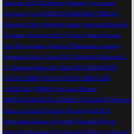
Иванова Н. Ф
Из Книги
Извечна духа маята
История Тулы
ИТЕРАТУРНЫЙ ФЕСТИВАЛь
Каширин Олег
Кинофестиваль
Киселев Валерий
Юрьевич
Клепиков В. И.
Книга
Книги
Козлов
Егор
Кондрашов Дмитрий Ивановича
краевед
Куликов Сергей
Лицей №2
Макаров
Макаров Н.
А.
Макаров Николай
МАКАРОВ НИКОЛАЙ
АЛЕКСЕЕВИЧ
МАКАРОВЕЦ НИКОЛАЙ
АЛЕКСАНДРОВИЧ
Маслов
Митинг
МОРЕПЛАВАТЕЛИ ЗЕМЛИ ТУЛЬСКОЙ
Моряки
земли тульской
Москва
Музей
музей В.В.
Вересаева
Начало обучения
Николай Жуков
Николай Макаров
Обсуждение
Общего собрания