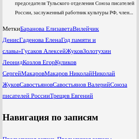
председателя Тульского отделения Союза писателей
России, заслуженный работник культуры РФ, член...
Метки
Баранова Елизавета
Вилейчик
Денис
Гаденова Елена
Год памяти и
славы»
Гусаков Алексей
Жуков
Золотухин
Леонид
Козлов Егор
Куликов
Сергей
Макаров
Макаров Николай
Николай
Жуков
Савостьянов
Савостьянов Валерий
Союза
писателей России
Трещев Евгений
Навигация по записям
Предыдущая запись
Предыдущая запись: