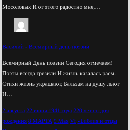
Мосоловых И от этого радостно мне,…
Василий
-
Всемирный день поэзии
Всемирный День поэзии Сегодня отмечаем!
Поэты всегда грезили И жизнь казалась раем.
Стихи жизнь украшают, Бальзам на душу льют
И…
2 августа
22 июня 1941 года
220 лет со дня
рождения
8 МАРТА
9 Мая
Vf
»Библия и отцы