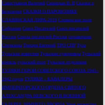
Савостьянов Валерий
Синицын В. В
Сказки о
Белозерке
СКАЗКИ О ПАРОВОЗИКЕ
СЛАВЯНСКАЯ ЛИРА-2019
Словенское поле
Собрание
Союз Писателей
Союз писателей
России
Союза писателей России
справочник
Стечкины
Трещев Евгений
ТРО СПР
Тула
Тульские известия
Тульские суворовцы
Тульский
кремль
тульский поэт
Тульское отделение
ТУЛЯКИ ГЕРОИ СОВЕТСКОГО СОЮЗА 1941–
1942 годов
ТУЛЯКИ – КАВАЛЕРЫ
ИМПЕРАТОРСКОГО ОРДЕНА СВЯТОГО
АЛЕКСАНДРА НЕВСКОГО В ВОЕННОЙ
ГАЛЕРЕЕ ЗИМНЕГО ДВОРЦА
Урок мужества