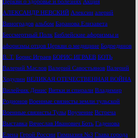
Церкви о здоровье и болезнях
Акция
АЛЕКСАНДР НЕВСКИЙ
Алексин
алерий
Виноградов
альбом
Баранова Елизавета
Бессмертный Полк
Библейские афоризмы и
афоризмы отцов Церкви о медицине
Бодрединов
В. Т.
Бориc Играев
БОРИС ИГРАЕВ
БОТЬ
Валерий Маслов
Валерий Савостьянов
Валерий
Ходулин
ВЕЛИКАЯ ОТЕЧЕСТВЕННАЯ ВОЙНА
Вилейчик Денис
Витки и спирали
Владимир
Родионов
Военные связисты земли тульской
Военные связисты Тулы
Вручение
Встреча
Выставка
Вячеслав Иванович Боть
Гаденова
Елена
Герой России
Гимназия №3
Глава города