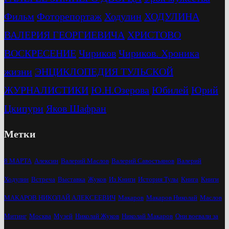
Фильм
Фоторепортаж
Ходулин
ХОДУЛИНА
ВАЛЕРИЯ ГЕОРГИЕВИЧА
ХРИСТОВО
ВОСКРЕСЕНИЕ
Чириков
Чириков. Хроника
жизни
ЭНЦИКЛОПЕДИЯ ТУЛЬСКОЙ
ЖУРНАЛИСТИКИ
Ю.Н.Озерова
Юбилей
Юрий
Цкипури
Яков Шафран
Метки
8 МАРТА
Алексин
Валерий Маслов
Валерий Савостьянов
Валерий
Ходулин
Встреча
Выставка
Жуков
Из Книги
История Тулы
Книга
Книги
МАКАРОВ НИКОЛАЙ АЛЕКСЕЕВИЧ
Макаров
Макаров Николай
Маслов
Митинг
Москва
Музей
Николай Жуков
Николай Макаров
Они воевали за