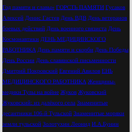
Год памяти и славы»
ГОРСТЬ ПАМЯТИ
Гусаков
Алексей
Денис Гастев
День ВДВ
День ветеранов
боевых действий
День военного связиста
День
Космонавтики
ДЕНЬ МЕДИЦИНСКОГО
РАБОТНИКА
День памяти и скорби
День Победы
День России
День славянской письменности
Дмитрий Покровский
Евгений Авилов
ЕНЬ
МЕДИЦИНСКОГО РАБОТНИКА
Женщины-
медики Тулы на войне
Жуков
Жуковский
Жуковский: из далёкого села
Знаменитые
десантники 106-й Тульской
Знаменитые моряки
земли тульской
Золотухин Леонид
И.А.Бунин