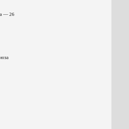
та — 26
оюза