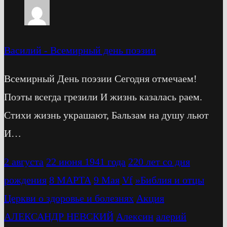
Василий
-
Всемирный день поэзии
Всемирный День поэзии Сегодня отмечаем!
Поэты всегда грезили И жизнь казалась раем.
Стихи жизнь украшают, Бальзам на душу льют
И…
2 августа
22 июня 1941 года
220 лет со дня
рождения
8 МАРТА
9 Мая
Vf
»Библия и отцы
Церкви о здоровье и болезнях
Акция
АЛЕКСАНДР НЕВСКИЙ
Алексин
алерий