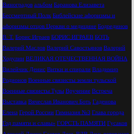
Виноградов
альбом
Баранова Елизавета
Бессмертный Полк
Библейские афоризмы и
афоризмы отцов Церкви о медицине
Бодрединов
В. Т.
Бориc Играев
БОРИС ИГРАЕВ
БОТЬ
Валерий Маслов
Валерий Савостьянов
Валерий
Ходулин
ВЕЛИКАЯ ОТЕЧЕСТВЕННАЯ ВОЙНА
Вилейчик Денис
Витки и спирали
Владимир
Родионов
Военные связисты земли тульской
Военные связисты Тулы
Вручение
Встреча
Выставка
Вячеслав Иванович Боть
Гаденова
Елена
Герой России
Гимназия №3
Глава города
Год памяти и славы»
ГОРСТЬ ПАМЯТИ
Гусаков
Алексей
Денис Гастев
День ВДВ
День ветеранов