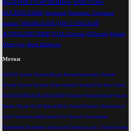
ВАЛЕРИЯ ГЕОРГИЕВИЧА
ХРИСТОВО
ВОСКРЕСЕНИЕ
Чириков
Чириков. Хроника
жизни
ЭНЦИКЛОПЕДИЯ ТУЛЬСКОЙ
ЖУРНАЛИСТИКИ
Ю.Н.Озерова
Юбилей
Юрий
Цкипури
Яков Шафран
Метки
8 МАРТА
Алексин
Валерий Маслов
Валерий Савостьянов
Валерий
Ходулин
Встреча
Выставка
Жуков
Из Книги
История Тулы
Книга
Книги
МАКАРОВ НИКОЛАЙ АЛЕКСЕЕВИЧ
Макаров
Макаров Николай
Маслов
Митинг
Москва
Музей
Николай Жуков
Николай Макаров
Они воевали за
речкой
Опалённые войной улицы Тулы
Писатель
Поздравление
Поздравляем
Поздравляет
Презентация
Приокские зори
С Днём Рождения