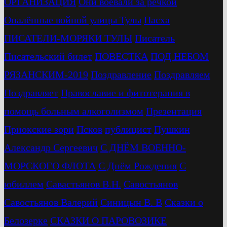
ОРГАНИЗАЦИЯ
Они воевали за речкой
Опалённые войной улицы Тулы
Пасха
ПИСАТЕЛИ-МОРЯКИ ТУЛЫ
Писатель
Писательский билет
ПОВЕСТКА
ПОД НЕБОМ
РЯЗАНСКИМ-2019
Поздравление
Поздравляем
Поздравляет
Православие и фитотерапия в
помощь больным алкоголизмом
Презентация
Приокские зори
Псков
публицист
Пушкин
Александр Сергеевич
С ДНЁМ ВОЕННО-
МОРСКОГО ФЛОТА
С Днём Рождения
С
юбиллем
Савастьянов В.Н.
Савостьянов
Савостьянов Валерий
Синицын В. В
Сказки о
Белозерке
СКАЗКИ О ПАРОВОЗИКЕ