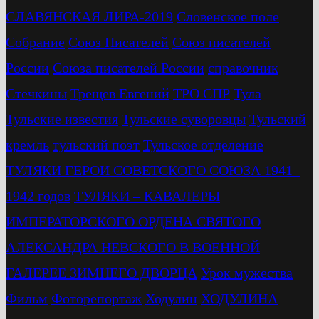
СЛАВЯНСКАЯ ЛИРА-2019
Словенское поле
Собрание
Союз Писателей
Союз писателей
России
Союза писателей России
справочник
Стечкины
Трещев Евгений
ТРО СПР
Тула
Тульские известия
Тульские суворовцы
Тульский
кремль
тульский поэт
Тульское отделение
ТУЛЯКИ ГЕРОИ СОВЕТСКОГО СОЮЗА 1941–
1942 годов
ТУЛЯКИ – КАВАЛЕРЫ
ИМПЕРАТОРСКОГО ОРДЕНА СВЯТОГО
АЛЕКСАНДРА НЕВСКОГО В ВОЕННОЙ
ГАЛЕРЕЕ ЗИМНЕГО ДВОРЦА
Урок мужества
Фильм
Фоторепортаж
Ходулин
ХОДУЛИНА