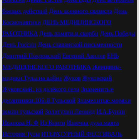
боевых действий
День военного связиста
День
Космонавтики
ДЕНЬ МЕДИЦИНСКОГО
РАБОТНИКА
День памяти и скорби
День Победы
День России
День славянской письменности
Дмитрий Покровский
Евгений Авилов
ЕНЬ
МЕДИЦИНСКОГО РАБОТНИКА
Женщины-
медики Тулы на войне
Жуков
Жуковский
Жуковский: из далёкого села
Знаменитые
десантники 106-й Тульской
Знаменитые моряки
земли тульской
Золотухин Леонид
И.А.Бунин
Иванова Н. Ф
Из Книги
Извечна духа маята
История Тулы
ИТЕРАТУРНЫЙ ФЕСТИВАЛь