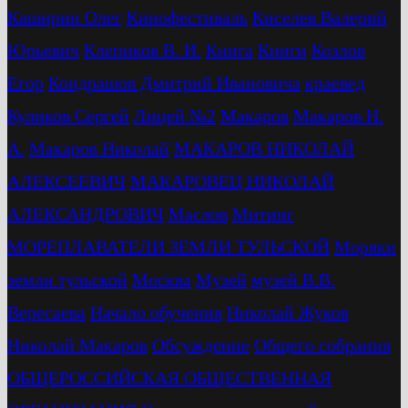
Каширин Олег
Кинофестиваль
Киселев Валерий
Юрьевич
Клепиков В. И.
Книга
Книги
Козлов
Егор
Кондрашов Дмитрий Ивановича
краевед
Куликов Сергей
Лицей №2
Макаров
Макаров Н.
А.
Макаров Николай
МАКАРОВ НИКОЛАЙ
АЛЕКСЕЕВИЧ
МАКАРОВЕЦ НИКОЛАЙ
АЛЕКСАНДРОВИЧ
Маслов
Митинг
МОРЕПЛАВАТЕЛИ ЗЕМЛИ ТУЛЬСКОЙ
Моряки
земли тульской
Москва
Музей
музей В.В.
Вересаева
Начало обучения
Николай Жуков
Николай Макаров
Обсуждение
Общего собрания
ОБЩЕРОССИЙСКАЯ ОБЩЕСТВЕННАЯ