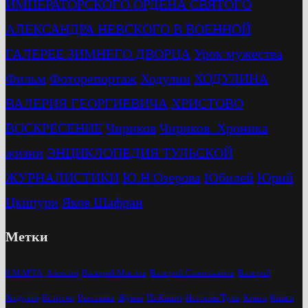
ИМПЕРАТОРСКОГО ОРДЕНА СВЯТОГО
АЛЕКСАНДРА НЕВСКОГО В ВОЕННОЙ
ГАЛЕРЕЕ ЗИМНЕГО ДВОРЦА
Урок мужества
Фильм
Фоторепортаж
Ходулин
ХОДУЛИНА
ВАЛЕРИЯ ГЕОРГИЕВИЧА
ХРИСТОВО
ВОСКРЕСЕНИЕ
Чириков
Чириков. Хроника
жизни
ЭНЦИКЛОПЕДИЯ ТУЛЬСКОЙ
ЖУРНАЛИСТИКИ
Ю.Н.Озерова
Юбилей
Юрий
Цкипури
Яков Шафран
Метки
8 МАРТА
Алексин
Валерий Маслов
Валерий Савостьянов
Валерий
Ходулин
Встреча
Выставка
Жуков
Из Книги
История Тулы
Книга
Книги