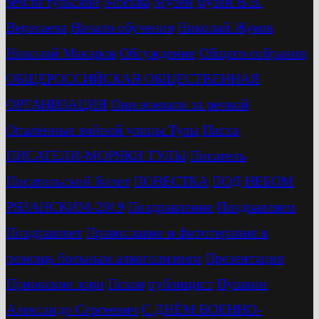
земли тульской
Москва
Музей
музей В.В.
Вересаева
Начало обучения
Николай Жуков
Николай Макаров
Обсуждение
Общего собрания
ОБЩЕРОССИЙСКАЯ ОБЩЕСТВЕННАЯ
ОРГАНИЗАЦИЯ
Они воевали за речкой
Опалённые войной улицы Тулы
Пасха
ПИСАТЕЛИ-МОРЯКИ ТУЛЫ
Писатель
Писательский билет
ПОВЕСТКА
ПОД НЕБОМ
РЯЗАНСКИМ-2019
Поздравление
Поздравляем
Поздравляет
Православие и фитотерапия в
помощь больным алкоголизмом
Презентация
Приокские зори
Псков
публицист
Пушкин
Александр Сергеевич
С ДНЁМ ВОЕННО-