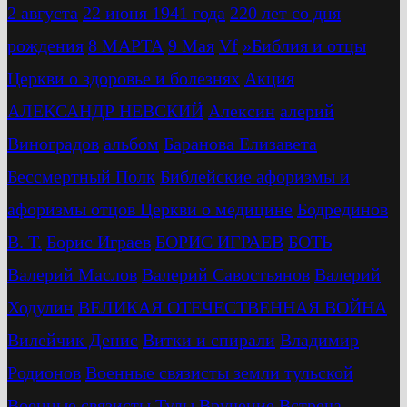
2 августа
22 июня 1941 года
220 лет со дня
рождения
8 МАРТА
9 Мая
Vf
»Библия и отцы
Церкви о здоровье и болезнях
Акция
АЛЕКСАНДР НЕВСКИЙ
Алексин
алерий
Виноградов
альбом
Баранова Елизавета
Бессмертный Полк
Библейские афоризмы и
афоризмы отцов Церкви о медицине
Бодрединов
В. Т.
Бориc Играев
БОРИС ИГРАЕВ
БОТЬ
Валерий Маслов
Валерий Савостьянов
Валерий
Ходулин
ВЕЛИКАЯ ОТЕЧЕСТВЕННАЯ ВОЙНА
Вилейчик Денис
Витки и спирали
Владимир
Родионов
Военные связисты земли тульской
Военные связисты Тулы
Вручение
Встреча