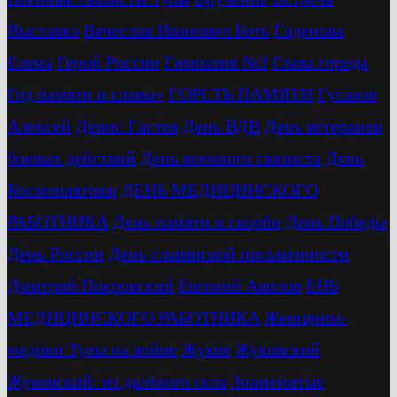
Выставка
Вячеслав Иванович Боть
Гаденова
Елена
Герой России
Гимназия №3
Глава города
Год памяти и славы»
ГОРСТЬ ПАМЯТИ
Гусаков
Алексей
Денис Гастев
День ВДВ
День ветеранов
боевых действий
День военного связиста
День
Космонавтики
ДЕНЬ МЕДИЦИНСКОГО
РАБОТНИКА
День памяти и скорби
День Победы
День России
День славянской письменности
Дмитрий Покровский
Евгений Авилов
ЕНЬ
МЕДИЦИНСКОГО РАБОТНИКА
Женщины-
медики Тулы на войне
Жуков
Жуковский
Жуковский: из далёкого села
Знаменитые