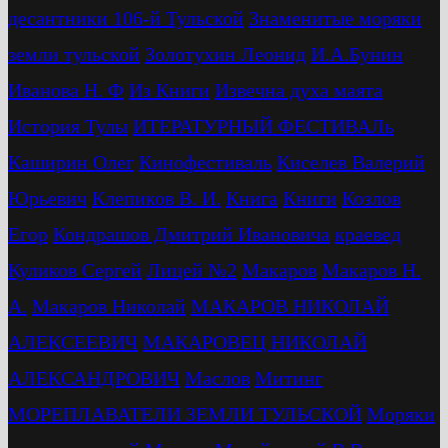
десантники 106-й Тульской
Знаменитые моряки
земли тульской
Золотухин Леонид
И.А.Бунин
Иванова Н. Ф
Из Книги
Извечна духа маята
История Тулы
ИТЕРАТУРНЫЙ ФЕСТИВАЛь
Каширин Олег
Кинофестиваль
Киселев Валерий
Юрьевич
Клепиков В. И.
Книга
Книги
Козлов
Егор
Кондрашов Дмитрий Ивановича
краевед
Куликов Сергей
Лицей №2
Макаров
Макаров Н.
А.
Макаров Николай
МАКАРОВ НИКОЛАЙ
АЛЕКСЕЕВИЧ
МАКАРОВЕЦ НИКОЛАЙ
АЛЕКСАНДРОВИЧ
Маслов
Митинг
МОРЕПЛАВАТЕЛИ ЗЕМЛИ ТУЛЬСКОЙ
Моряки