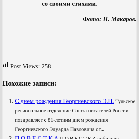
со своими стихами.
Фото: Н. Макаров.
Post Views:
258
Похожие записи:
С днем рождения Георгиевского Э.П.
Тульское
региональное отделение Союза писателей России
поздравляет с 81-летним днем рождения
Георгиевского Эдуарда Павловича от...
П О В Е С Т К А
П О В Е С Т К А собрания