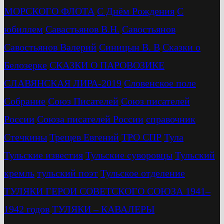
МОРСКОГО ФЛОТА
С Днём Рождения
С
юбиллем
Савастьянов В.Н.
Савостьянов
Савостьянов Валерий
Синицын В. В
Сказки о
Белозерке
СКАЗКИ О ПАРОВОЗИКЕ
СЛАВЯНСКАЯ ЛИРА-2019
Словенское поле
Собрание
Союз Писателей
Союз писателей
России
Союза писателей России
справочник
Стечкины
Трещев Евгений
ТРО СПР
Тула
Тульские известия
Тульские суворовцы
Тульский
кремль
тульский поэт
Тульское отделение
ТУЛЯКИ ГЕРОИ СОВЕТСКОГО СОЮЗА 1941–
1942 годов
ТУЛЯКИ – КАВАЛЕРЫ