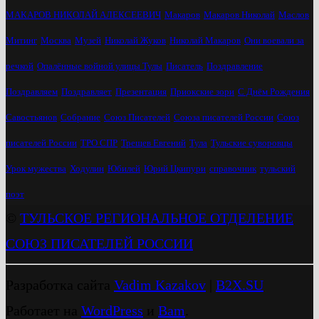
МАКАРОВ НИКОЛАЙ АЛЕКСЕЕВИЧ
Макаров
Макаров Николай
Маслов
Митинг
Москва
Музей
Николай Жуков
Николай Макаров
Они воевали за
речкой
Опалённые войной улицы Тулы
Писатель
Поздравление
Поздравляем
Поздравляет
Презентация
Приокские зори
С Днём Рождения
Савостьянов
Собрание
Союз Писателей
Союза писателей России
Союз
писателей России
ТРО СПР
Трещев Евгений
Тула
Тульские суворовцы
Урок мужества
Ходулин
Юбилей
Юрий Цкипури
справочник
тульский
поэт
©
ТУЛЬСКОЕ РЕГИОНАЛЬНОЕ ОТДЕЛЕНИЕ
СОЮЗ ПИСАТЕЛЕЙ РОССИИ
Разработка сайта
Vadim Kazakov
|
B2X.SU
Работает на
WordPress
и
Bam
.