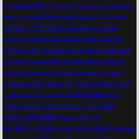
десантники 106-й Тульской
Знаменитые моряки
земли тульской
Золотухин Леонид
И.А.Бунин
Иванова Н. Ф
Из Книги
Извечна духа маята
История Тулы
ИТЕРАТУРНЫЙ ФЕСТИВАЛь
Каширин Олег
Кинофестиваль
Киселев Валерий
Юрьевич
Клепиков В. И.
Книга
Книги
Козлов
Егор
Кондрашов Дмитрий Ивановича
краевед
Куликов Сергей
Лицей №2
Макаров
Макаров Н.
А.
Макаров Николай
МАКАРОВ НИКОЛАЙ
АЛЕКСЕЕВИЧ
МАКАРОВЕЦ НИКОЛАЙ
АЛЕКСАНДРОВИЧ
Маслов
Митинг
МОРЕПЛАВАТЕЛИ ЗЕМЛИ ТУЛЬСКОЙ
Моряки