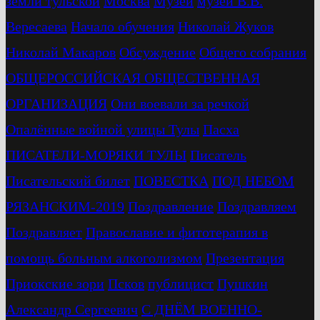
земли тульской
Москва
Музей
музей В.В.
Вересаева
Начало обучения
Николай Жуков
Николай Макаров
Обсуждение
Общего собрания
ОБЩЕРОССИЙСКАЯ ОБЩЕСТВЕННАЯ
ОРГАНИЗАЦИЯ
Они воевали за речкой
Опалённые войной улицы Тулы
Пасха
ПИСАТЕЛИ-МОРЯКИ ТУЛЫ
Писатель
Писательский билет
ПОВЕСТКА
ПОД НЕБОМ
РЯЗАНСКИМ-2019
Поздравление
Поздравляем
Поздравляет
Православие и фитотерапия в
помощь больным алкоголизмом
Презентация
Приокские зори
Псков
публицист
Пушкин
Александр Сергеевич
С ДНЁМ ВОЕННО-