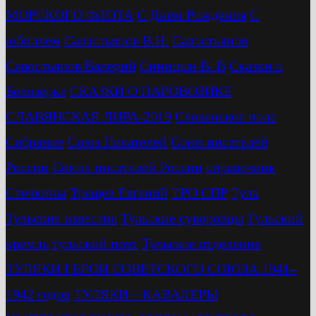
МОРСКОГО ФЛОТА
С Днём Рождения
С
юбиллем
Савастьянов В.Н.
Савостьянов
Савостьянов Валерий
Синицын В. В
Сказки о
Белозерке
СКАЗКИ О ПАРОВОЗИКЕ
СЛАВЯНСКАЯ ЛИРА-2019
Словенское поле
Собрание
Союз Писателей
Союз писателей
России
Союза писателей России
справочник
Стечкины
Трещев Евгений
ТРО СПР
Тула
Тульские известия
Тульские суворовцы
Тульский
кремль
тульский поэт
Тульское отделение
ТУЛЯКИ ГЕРОИ СОВЕТСКОГО СОЮЗА 1941–
1942 годов
ТУЛЯКИ – КАВАЛЕРЫ