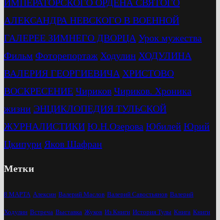
ИМПЕРАТОРСКОГО ОРДЕНА СВЯТОГО
АЛЕКСАНДРА НЕВСКОГО В ВОЕННОЙ
ГАЛЕРЕЕ ЗИМНЕГО ДВОРЦА
Урок мужества
Фильм
Фоторепортаж
Ходулин
ХОДУЛИНА
ВАЛЕРИЯ ГЕОРГИЕВИЧА
ХРИСТОВО
ВОСКРЕСЕНИЕ
Чириков
Чириков. Хроника
жизни
ЭНЦИКЛОПЕДИЯ ТУЛЬСКОЙ
ЖУРНАЛИСТИКИ
Ю.Н.Озерова
Юбилей
Юрий
Цкипури
Яков Шафран
Метки
8 МАРТА
Алексин
Валерий Маслов
Валерий Савостьянов
Валерий
Ходулин
Встреча
Выставка
Жуков
Из Книги
История Тулы
Книга
Книги