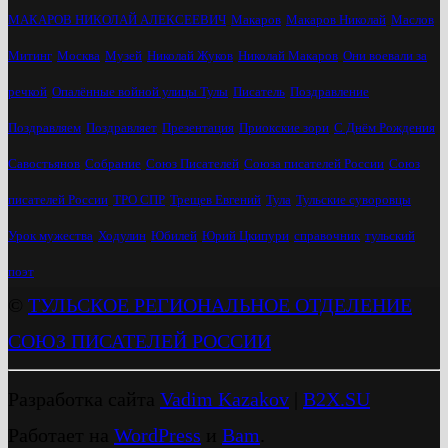
МАКАРОВ НИКОЛАЙ АЛЕКСЕЕВИЧ
Макаров
Макаров Николай
Маслов
Митинг
Москва
Музей
Николай Жуков
Николай Макаров
Они воевали за
речкой
Опалённые войной улицы Тулы
Писатель
Поздравление
Поздравляем
Поздравляет
Презентация
Приокские зори
С Днём Рождения
Савостьянов
Собрание
Союз Писателей
Союза писателей России
Союз
писателей России
ТРО СПР
Трещев Евгений
Тула
Тульские суворовцы
Урок мужества
Ходулин
Юбилей
Юрий Цкипури
справочник
тульский
поэт
©
ТУЛЬСКОЕ РЕГИОНАЛЬНОЕ ОТДЕЛЕНИЕ
СОЮЗ ПИСАТЕЛЕЙ РОССИИ
Разработка сайта
Vadim Kazakov
|
B2X.SU
Работает на
WordPress
и
Bam
.