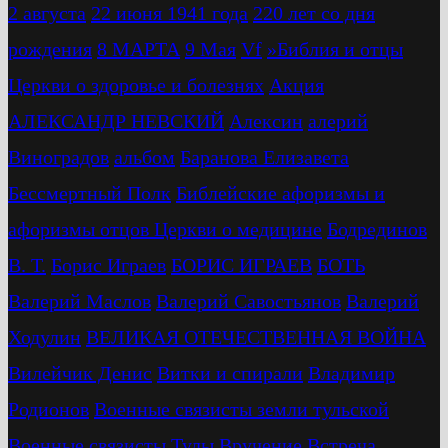
2 августа
22 июня 1941 года
220 лет со дня
рождения
8 МАРТА
9 Мая
Vf
»Библия и отцы
Церкви о здоровье и болезнях
Акция
АЛЕКСАНДР НЕВСКИЙ
Алексин
алерий
Виноградов
альбом
Баранова Елизавета
Бессмертный Полк
Библейские афоризмы и
афоризмы отцов Церкви о медицине
Бодрединов
В. Т.
Бориc Играев
БОРИС ИГРАЕВ
БОТЬ
Валерий Маслов
Валерий Савостьянов
Валерий
Ходулин
ВЕЛИКАЯ ОТЕЧЕСТВЕННАЯ ВОЙНА
Вилейчик Денис
Витки и спирали
Владимир
Родионов
Военные связисты земли тульской
Военные связисты Тулы
Вручение
Встреча