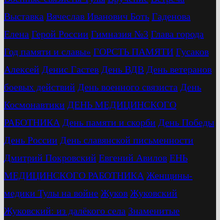
Выставка
Вячеслав Иванович Боть
Гаденова
Елена
Герой России
Гимназия №3
Глава города
Год памяти и славы»
ГОРСТЬ ПАМЯТИ
Гусаков
Алексей
Денис Гастев
День ВДВ
День ветеранов
боевых действий
День военного связиста
День
Космонавтики
ДЕНЬ МЕДИЦИНСКОГО
РАБОТНИКА
День памяти и скорби
День Победы
День России
День славянской письменности
Дмитрий Покровский
Евгений Авилов
ЕНЬ
МЕДИЦИНСКОГО РАБОТНИКА
Женщины-
медики Тулы на войне
Жуков
Жуковский
Жуковский: из далёкого села
Знаменитые